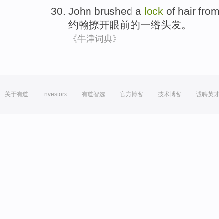
John
brushed
a
lock
of
hair
from
约翰
撩开
眼前
的一
绺
头发
。
《牛津词典》
关于有道
Investors
有道智选
官方博客
技术博客
诚聘英