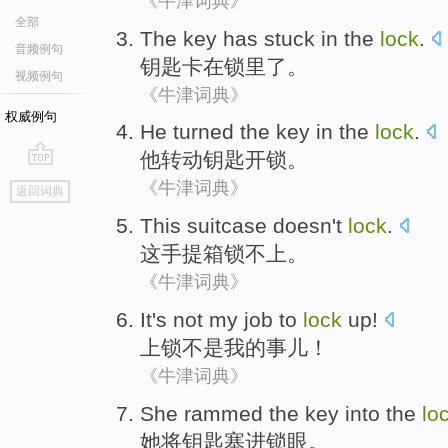
《牛津词典》
全部
The key
has
stuck
in
the
lock
.
音频例句
钥匙
卡
在
锁
里了。
视频例句
《牛津词典》
权威例句
He
turned the
key
in the
lock
.
他
转动
钥匙
开锁
。
go
《牛津词典》
返回词典
top
This
suitcase
doesn't
lock
.
这
手提箱
锁
不
上。
《牛津词典》
It
's not
my
job
to
lock
up!
上锁
不是
我
的
事儿
！
《牛津词典》
She
rammed the
key
into
the
lo
她
将
钥匙
塞
进
锁眼
。