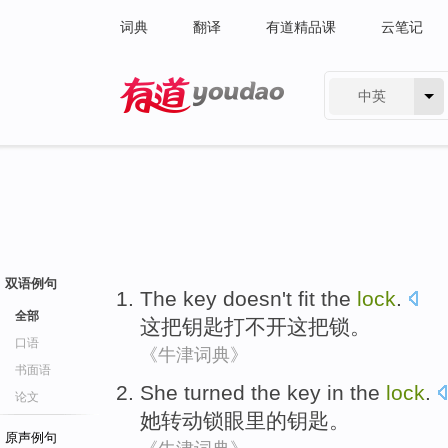
词典
翻译
有道精品课
云笔记
中英
有道 - 网易旗下搜索
双语例句
The
key
doesn't
fit
the
lock
.
全部
这
把钥匙
打
不
开
这
把锁
。
口语
《牛津词典》
书面语
She
turned the
key
in
the
lock
.
论文
她
转动
锁眼
里
的
钥匙
。
原声例句