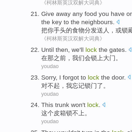
《柯林斯英汉双解大词典》
Give
away any food
you
have o
the key to the
neighbours
.
把
你
手头
的食物
分发
送人，
或
锁
《柯林斯英汉双解大词典》
Until
then
,
we
'll
lock
the gates
.
在
那
之前
，
我们
会
锁上
大门
。
youdao
Sorry
,
I
forgot
to
lock
the door
.
对不起
，
我
忘记
锁门
了。
youdao
This
trunk
won't
lock
.
这个
皮箱
锁
不
上。
youdao