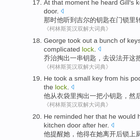
At that moment
he
heard
Gill
's
k
door.
那时
他
听到
吉尔
的
钥匙
在
门锁里
《柯林斯英汉双解大词典》
George
took out
a
bunch of
key
complicated
lock
.
乔治
掏出
一
串
钥匙
，
去
设法开
这
《柯林斯英汉双解大词典》
He
took
a
small
key
from
his po
the
lock
.
他
从
衣袋
里掏出
一
把
小
钥匙
，
然
《柯林斯英汉双解大词典》
He
reminded
her
that he
would 
kitchen
door
after
her.
他
提醒
她
，他
得
在她离开
后
锁上