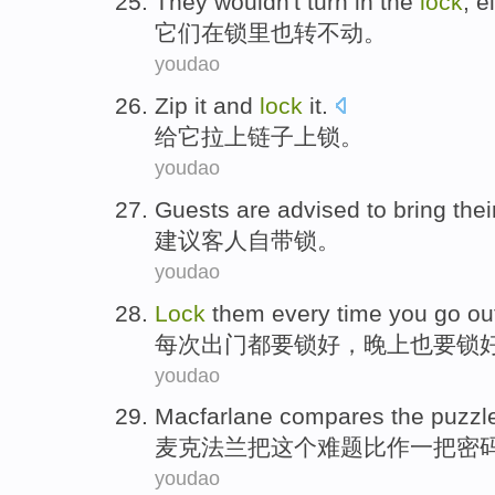
They
wouldn
't turn
in
the
lock
, e
它们
在
锁里
也转
不动。
youdao
Zip
it
and
lock
it.
给
它
拉
上链子
上锁
。
youdao
Guests
are advised
to bring the
建议
客人
自带
锁
。
youdao
Lock
them
every time
you go ou
每次
出门
都要
锁
好，
晚上
也要锁
youdao
Macfarlane compares
the
puzzl
麦克法兰
把
这个
难题
比作
一
把
密
youdao