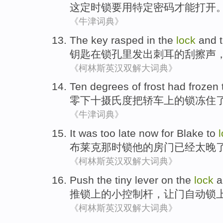
这
定时
锁
要用
特定
密码
才能
打开
《牛津词典》
The key
rasped
in
the
lock
and
钥匙
在
锁
孔里发出
刺耳
的刮擦声
《柯林斯英汉双解大词典》
Ten
degrees
of
frost had frozen
零下十
摄氏度
把
轿车
上
的
锁
冻
住
《牛津词典》
It was
too late
now
for
Blake
to
布莱克那时
锁
他
的
房门
已经
太晚
《柯林斯英汉双解大词典》
Push
the
tiny
lever
on
the
lock
a
推
锁
上
的
小
控制杆
，
让
门
自动
锁
《柯林斯英汉双解大词典》