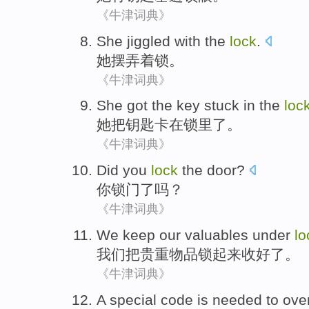
《牛津词典》
She
jiggled with
the
lock
.
她
摆弄
着
锁
。
《牛津词典》
She
got the
key
stuck
in
the
loc
她
把
钥匙
卡
在
锁里
了
。
《牛津词典》
Did
you
lock
the door
?
你
锁门
了吗？
《牛津词典》
We
keep
our valuables under
lo
我们
把
贵重
物品
锁
起来收好了。
《牛津词典》
A
special
code
is
needed to
ove