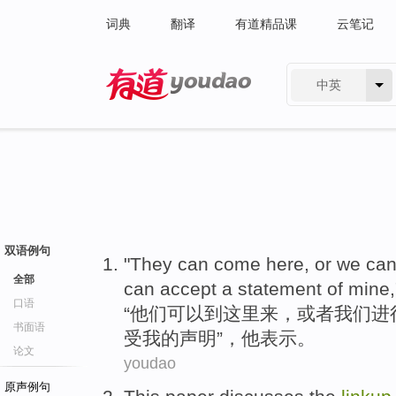
词典
翻译
有道精品课
云笔记
中英
有道 - 网易旗下搜索
双语例句
"
They
can
come here
,
or
we
ca
全部
can accept a
statement
of
mine
口语
“
他们
可以
到
这里来，
或者
我们
进
书面语
受
我
的
声明
”，
他
表示。
论文
youdao
原声例句