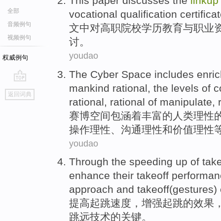
This
paper
discusses
the
linkup
全部
vocational
qualification
certifica
音频例句
文中
对高职院校
学历
教育
与
职业
视频例句
讨
。
youdao
权威例句
The
Cyber
Space
includes
enri
mankind
rational
, the
levels
of c
go
返回词典
top
rational, rational of
manipulate
, 
赛博
空间
包涵
着丰富
的
人类
理性
操作
理性、沟通理性和
价值
理性
youdao
Through the
speeding
up
of
take
enhance
their takeoff
performan
approach
and
takeoff(gestures) 
提高
起跳
速度
，
增强
起跳
的
效果
跳远技术的关键。