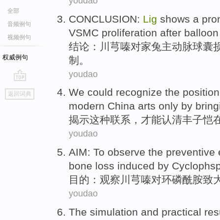
youdao
全部
CONCLUSION
:
Lig
shows a
pro
音频例句
VSMC
proliferation
after balloon
视频例句
结论
：
川芎
嗪
对
家兔主动脉
球囊
权威例句
制
。
youdao
go
We could
recognize the
position
返回词典
top
modern
China
arts only by bring
揭示
这种
联系，才能认清
丰子恺
youdao
AIM
:
To observe
the
preventive
bone
loss
induced by Cyclophs
目的
：
观察
川芎嗪对
环磷酰胺致
youdao
The
simulation
and
practical
res