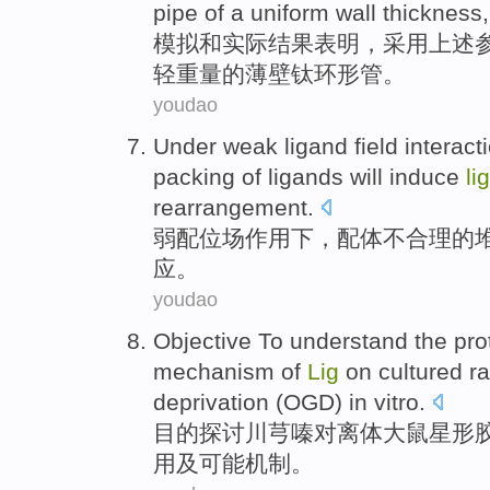
pipe
of
a
uniform
wall
thickness
模拟
和
实际
结果
表明
，采用上述
轻重量
的
薄壁
钛
环形
管
。
youdao
Under
weak
ligand
field
interact
packing
of
ligands
will
induce
lig
rearrangement
.
弱
配
位
场
作用下
，
配
体
不合理
的
应
。
youdao
Objective
To understand
the pro
mechanism
of
Lig
on cultured
ra
deprivation (OGD) in vitro.
目的
探讨
川芎
嗪对离体
大鼠
星形
用
及
可能
机制
。