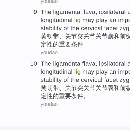
youdao
The ligamenta
flava
, ipsilateral
a
longitudinal
lig
may
play
an impo
stability
of
the
cervical
facet
zyg
黄
韧带
、
关节
突关节关节
囊
和
前
定性
的
重要
条件。
youdao
The ligamenta
flava
, ipsilateral
a
longitudinal
lig
may
play
an impo
stability
of
the
cervical
facet
zyg
黄
韧带
、
关节
突关节关节
囊
和
前
定性
的
重要
条件。
youdao