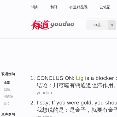
词典
翻译
有道精品课
云笔记
中英
有道 - 网易旗下搜索
双语例句
CONCLUSION
:
Lig
is a
blocker
全部
结论
：
川芎
嗪有
钙
通道
阻滞
作用
口语
youdao
书面语
I
say
: If you
were
gold
, you shou
论文
我
想说
的
是
：是
金子
，就要有金
原声例句