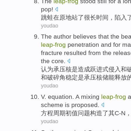
The
leap-
frog
stood
still
for
a lo
pop!
跳蛙在
原地
站
了
很
长
时间
，
陷入
youdao
The
author
believes that
the
bea
leap-
frog
penetration
and
for ma
fracture
resulted
from the
releas
the
core
.
认为
承压
核
是
造成
跃进
式侵入
和
和破碎角稳定
是
承压
核储能
释放
youdao
V.
equation
.
A mixing
leap-
frog
a
scheme
is proposed.
方程
周期初值问题构造了其C-N，
youdao