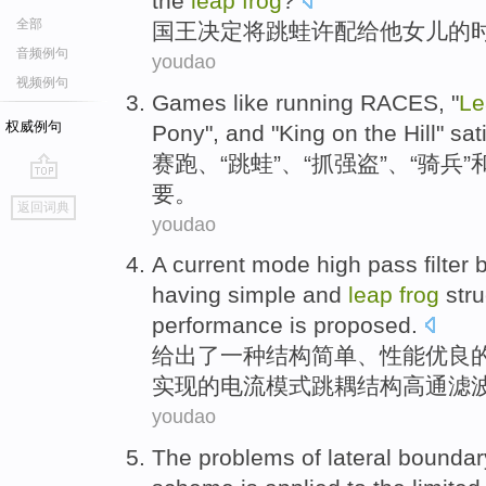
the
leap
frog
?
全部
国王
决定
将
跳
蛙许配
给
他
女儿
的
音频例句
youdao
视频例句
Games
like running RACES, "
Le
权威例句
Pony
",
and
"
King
on the
Hill
"
sat
赛跑、“
跳
蛙
”、“
抓
强盗”、“
骑兵
”
要。
go
返回词典
top
youdao
A
current
mode
high pass
filter
b
having
simple
and
leap
frog
str
performance
is
proposed
.
给出
了
一种
结构
简单
、
性能
优良
实现的
电流
模式
跳
耦
结构高通
滤
youdao
The
problems
of
lateral
boundar