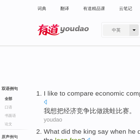
词典
翻译
有道精品课
云笔记
中英
有道 - 网易旗下搜索
双语例句
I
like to
compare
economic
comp
全部
口语
我
想
把
经济
竞争
比做跳
蛙
比赛
。
书面语
youdao
论文
What
did
the king
say
when
he
原声例句