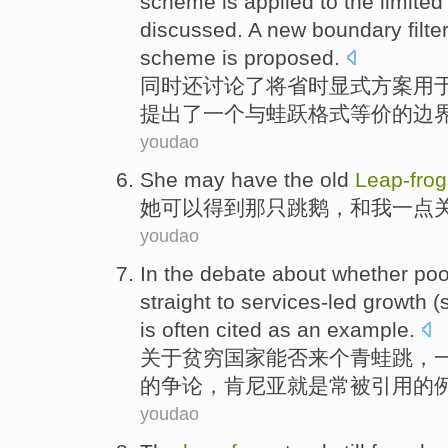
scheme
is
applied to
the
limited
discussed
.
A
new boundary filte
scheme
is proposed.
同时
还
讨论了
将省时显式
方案
用
提出了
一
个与蛙跃格式
等价
的边
youdao
She
may
have the
old
Leap-
frog
她
可以
得到那只跳
鹅
，和
我
一点
youdao
In the
debate
about
whether
poo
straight to
services-led
growth
(
is
often
cited as
an example
.
关于
贫穷
国家
能否
来个青蛙跳，
的
争论
，
肯尼亚
就是
常
被引用的
youdao