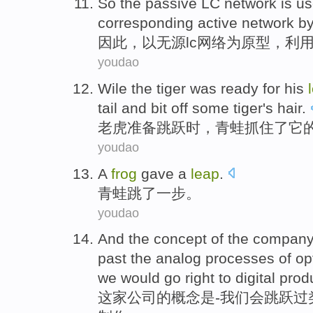
So
the passive
LC
network
is
us
corresponding
active
network
b
因此
，
以
无源
lc
网络
为
原型
，
利
youdao
Wile the
tiger
was ready for
his
tail
and bit
off
some
tiger's
hair
.
老虎
准备
跳跃
时，
青蛙
抓住
了它
youdao
A
frog
gave a
leap
.
青蛙
跳
了
一步。
youdao
And
the
concept
of the
compan
past the
analog
processes of
op
we would
go
right to
digital
prod
这家公司
的
概念
是
-
我们
会
跳跃过