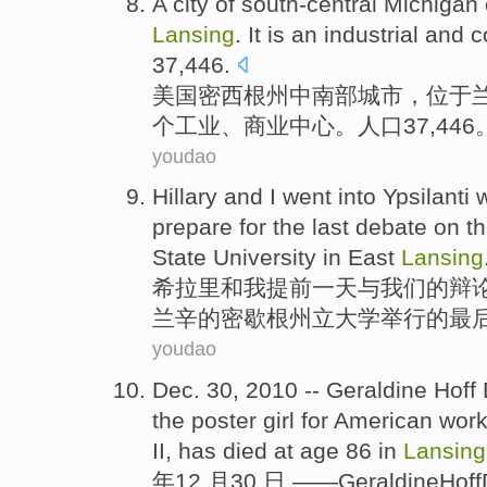
A
city
of south-central
Michigan
Lansing
.
It is
an
industrial
and
c
37,446.
美国密西根州
中南部
城市
，位于
个
工业
、
商业
中心
。
人口
37,446
youdao
Hillary
and
I
went into
Ypsilanti
w
prepare
for
the last
debate
on
t
State
University
in
East
Lansing
希拉里
和
我
提前
一
天
与
我们
的
辩
兰辛的
密歇根州
立
大学
举行
的
最
youdao
Dec.
30
, 2010 --
Geraldine
Hoff
the
poster
girl
for
American
work
II
, has
died
at
age
86
in
Lansing
年
12
月
30
日 ——
Geraldine
Hoff