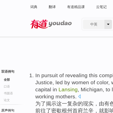
词典
翻译
有道精品课
云笔记
中英
有道 - 网易旗下搜索
双语例句
In pursuit
of
revealing
this
compl
全部
Justice
,
led
by
women
of
color,
口语
capital
in
Lansing
,
Michigan
, to
书面语
working mothers
.
论文
为了
揭示
这
一复杂
的
现实
，
由
有
前往
了
密歇根州
首府
兰辛
，就
影
原声例句