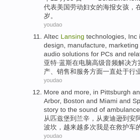
代表
美国
劳动
妇女
的
海报
女孩
，
岁
。
youdao
Altec
Lansing
technologies,
Inc 
design
,
manufacture
,
marketing
audio
solutions
for
PCs
and
rela
亚
特·蓝斯
在
电脑
高级
音频
解决
方
产
、
销售
和
服务方面一直
处于
行
youdao
More and more
,
in
Pittsburgh
a
Arbor
,
Boston
and
Miami
and
S
story
to the sound
of
ambulance
从
匹兹堡
到兰辛
，
从麦迪逊到
安
波
坎
，越来越多次
我
是在
救护车
youdao