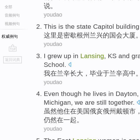
说
。
全部
youdao
音频例句
视频例句
This
is
the
state
Capitol building
这里
是
密歇根州兰兴
的国会
大厦
权威例句
youdao
I
grew up
in
Lansing
, KS and
gr
go
返回词典
top
School
.
我
在
兰辛
长大
，
毕业于兰辛
高中
youdao
Even though
he
lives
in
Dayton
Michigan
,
we
are still
together
.
虽然
他
住
在
美国俄亥俄州戴顿市
仍然
在一起
。
youdao