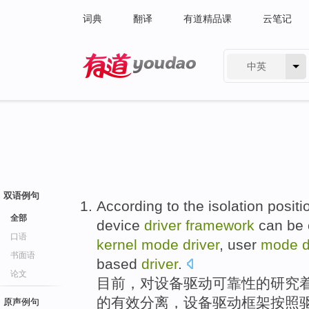
词典
翻译
有道精品课
云笔记
中英
有道 - 网易旗下搜索
双语例句
According
to
the
isolation
positi
全部
device
driver
framework
can be 
口语
kernel
mode
driver
, user
mode
d
书面语
based
driver
.
论文
目前，
对
设备
驱动
可靠性
的
研究
的有效
分离
，设备驱动
框架
按照
原声例句