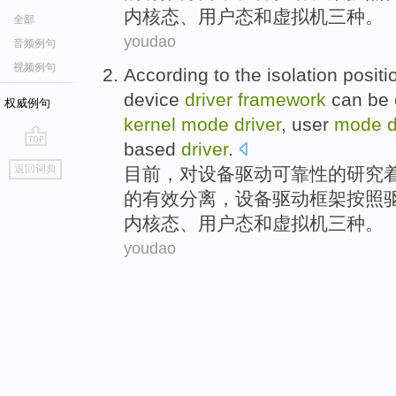
内核态、
用户
态
和
虚拟
机
三
种
。
全部
youdao
音频例句
视频例句
According
to
the
isolation
positi
device
driver
framework
can be 
权威例句
kernel
mode
driver
, user
mode
d
based
driver
.
go
返回词典
目前，
对
设备
驱动
可靠性
的
研究
top
的有效
分离
，设备驱动
框架
按照
内核态、
用户
态
和
虚拟
机
三
种
。
youdao