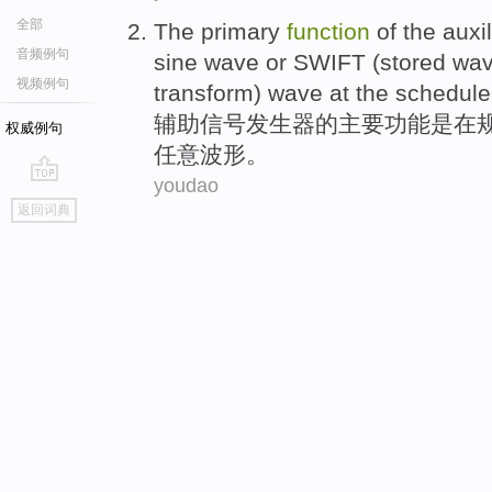
全部
The
primary
function
of
the
auxil
音频例句
sine
wave
or
SWIFT (stored
wa
视频例句
transform) wave
at
the
schedule
辅助
信号
发生器
的
主要
功能
是
在
权威例句
任意
波形
。
youdao
go
返回词典
top