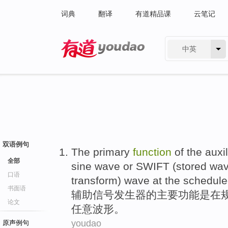
词典
翻译
有道精品课
云笔记
中英
有道 - 网易旗下搜索
双语例句
The
primary
function
of
the
auxil
全部
sine
wave
or
SWIFT (stored
wa
口语
transform) wave
at
the
schedule
书面语
辅助
信号
发生器
的
主要
功能
是
在
论文
任意
波形
。
youdao
原声例句