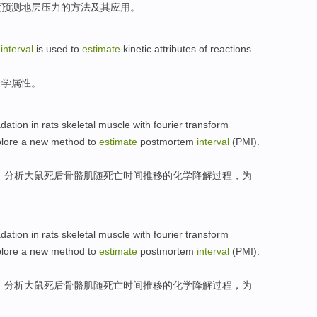
度
预测
地层
压力的方法
及其应用
。
interval
is used
to
estimate
kinetic
attributes
of
reactions.
力学
属性
。
dation
in rats
skeletal
muscle with
fourier
transform
plore a
new
method
to
estimate
postmortem
interval
(PMI).
）
分析
大
鼠死后
骨骼肌
随死亡时间推移的化学
降解过程
，
为
dation
in rats
skeletal
muscle with
fourier
transform
plore a
new
method
to
estimate
postmortem
interval
(PMI).
）
分析
大
鼠死后
骨骼肌
随死亡时间推移的化学
降解过程
，
为