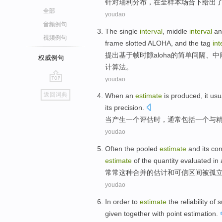
针对
瑞利
分布
，
在
全
样本场合下
给出
全部
youdao
音频例句
The
single
interval
,
middle
interval
an
视频例句
frame
slotted
ALOHA
,
and
the tag
int
提出
基于
帧
时隙
aloha
的
简单
间隔
、
中
权威例句
计
算法
。
youdao
go
返回词典
When
an
estimate
is
produced
,
it usu
top
its
precision
.
当
产生
一
个
评估
时，
通常
包括
一
个与
youdao
Often
the pooled
estimate
and
its co
estimate
of the
quantity evaluated in 
常常
这种
合并的
估计
和
可信
区间
被
孤
youdao
In order to
estimate
the
reliability
of
s
given
together
with
point
estimation.