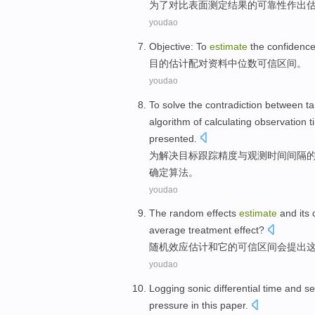
为了
对比
表面
测定
结果
的
可靠性
作出
youdao
Objective: To
estimate
the
confidenc
目的
估计
配对
资料
中位数
可信
区间
。
youdao
To
solve
the
contradiction between
ta
algorithm
of calculating observation
t
presented
.
为
解决
目标
跟踪
精度
与
观测
时间间隔
确定
算法
。
youdao
The
random
effects
estimate
and
its
average treatment
effect
?
随机
效应
估计
和
它
的
可信
区间
会
提出
youdao
Logging sonic
differential
time
and
se
pressure
in this
paper
.