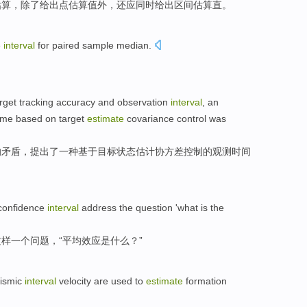
估算
，除了
给出
点
估算
值外，还
应
同时
给出
区间
估算直。
e
interval
for paired sample
median
.
rget
tracking
accuracy
and
observation
interval
,
an
ime
based on
target
estimate
covariance
control
was
的
矛盾
，
提出
了
一种
基于
目标
状态估计
协方差
控制
的观测
时间
confidence
interval
address
the
question
'
what
is
the
这样一个问题
，“
平均
效应
是
什么
？”
ismic
interval
velocity
are used to
estimate
formation