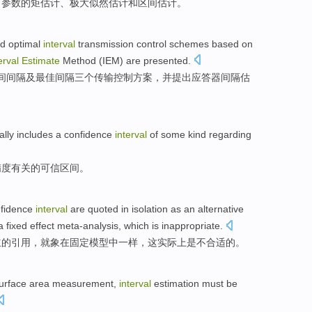
了
参数
的
矩
估计
、
极大
似然估计
和
区间
估计。
d
optimal
interval
transmission
control
schemes
based on
erval
Estimate
Method
(IEM) are
presented
.
间
间隔
及
最佳
间隔三个
传输
控制
方案
，
并
提出
应答器间隔
估
ally
includes
a
confidence
interval
of
some kind
regarding
精度
有关
的
可信区间
。
nfidence
interval
are quoted
in
isolation
as
an alternative
a fixed effect meta-analysis,
which
is
inappropriate
.
立
的
引用，就
象
在
固定模型中一样，这实际上是不合适的。
urface area
measurement
,
interval
estimation
must be