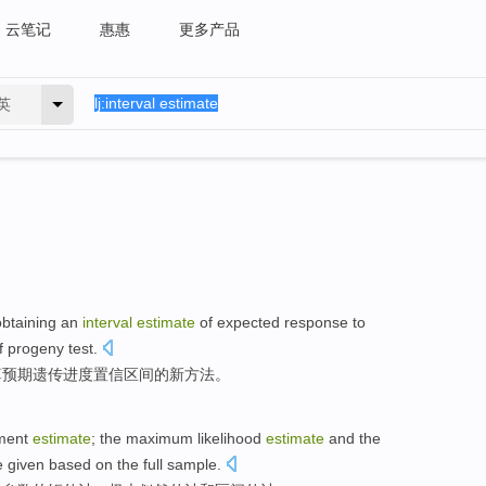
云笔记
惠惠
更多产品
英
obtaining an
interval
estimate
of
expected
response to
f
progeny
test
.
算
预期
遗传进度置信
区间
的
新
方法
。
ent
estimate
; the
maximum likelihood
estimate
and
the
e given based
on
the
full
sample
.