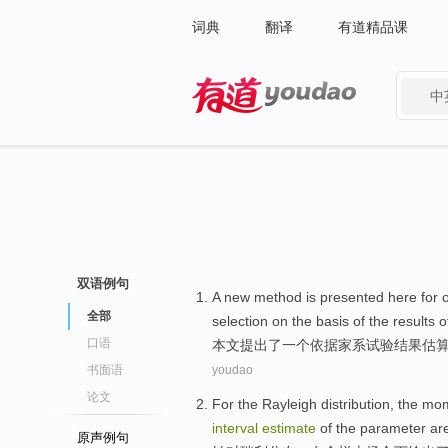
词典
翻译
有道精品课
中
有道 - 网易旗下搜索
双语例句
A
new
method
is presented
here
for
全部
selection on the
basis
of the
results
o
口语
本文
提出
了
一个
依据
家
系
试验
结果
估
书面语
youdao
论文
For the
Rayleigh
distribution
, the
mom
interval
estimate
of the parameter
ar
原声例句