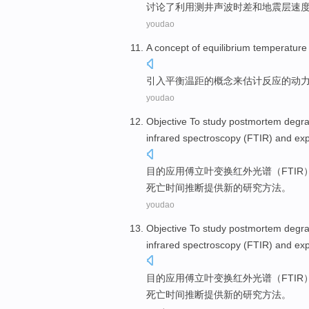
讨论
了利用
测井
声波时差
和
地震
层
速
youdao
A concept
of
equilibrium
temperature
引入
平衡
温
距
的
概念
来
估计
反应的
动
youdao
Objective To
study
postmortem
degra
infrared
spectroscopy
(
FTIR
) and ex
目的
应用傅立叶
变换
红外
光谱
（
FTIR
死亡时间
推断
提供
新的
研究
方法
。
youdao
Objective To
study
postmortem
degra
infrared
spectroscopy
(
FTIR
) and ex
目的
应用傅立叶
变换
红外
光谱
（
FTIR
死亡时间
推断
提供
新的
研究
方法
。