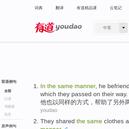
词典
翻译
有道精品课
云笔记
中英
有道 - 网易旗下搜索
双语例句
In
the
same
manner
,
he
befrien
全部
which
they
passed
on their way.
口语
他
也
以
同样
的
方式
，
帮助
了
另外
书面语
youdao
论文
T
hey shared
the
same
clothes a
原声例句