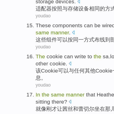
storage
devices
.
适配器
按照与
存储
设备
相同
的方
youdao
These
components
can be
wire
same
manner
.
这些
组件
可以
按
同一
方式
布线
到
youdao
The
cookie
can
write to
the
sa.l
other
cookie
.
该
Cookie
可以
与
任何
其他
Cookie
息。
youdao
In
the
same
manner
that
Heathe
sitting
there
?
就像
刚才
让
茜丝
和
蕾
切尔
坐在
那