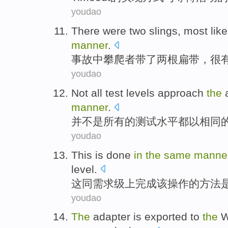
youdao
There
were
two
slings,
most like
manner
.
事故中攀爬者带
了
两
根扁
带，
很
youdao
Not
all
test
levels
approach
the
manner
.
并不是
所有
的
测试
水平
都
以
相同
youdao
This
is
done
in
the
same
manne
level
.
这
同
需求
级上
完成
该
操作的方法
youdao
The
adapter
is exported
to
the
W