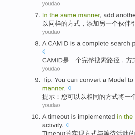
youdao
In
the
same
manner
,
add
anothe
以
同样
的
方式
，
添加
另一个
伙伴
youdao
A
CAMID
is
a
complete
search
CAMID
是
一个
完整
搜索
路径
，方式
youdao
Tip
:
You
can
convert
a
Model
to
manner
.
提示
：
您
可以
以
相同
的方式
将
一
youdao
A
timeout
is
implemented
in
the
activity
.
Timeout
的
实现
方式
与
等待
活动
的