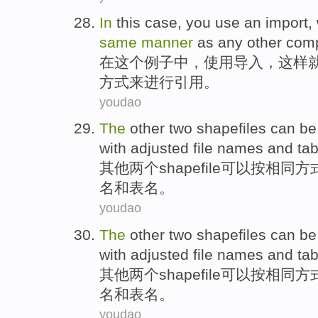
In
this
case
,
you use
an import
,
same
manner
as
any
other
com
在
这个
例子中
，
使用
导入
，
这样
方式来进行
引用
。
youdao
The
other
two
shapefiles
can be
with
adjusted
file names
and
tab
其他
两个
shapefile
可以
按
相同
方
名
和
表
名
。
youdao
The
other
two
shapefiles
can be
with
adjusted
file names
and
tab
其他
两个
shapefile
可以
按
相同
方
名
和
表
名
。
youdao