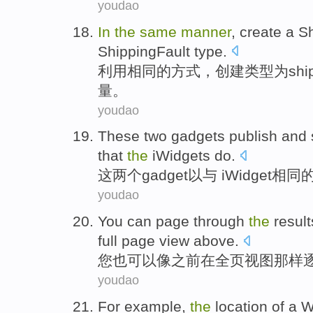
youdao
In
the
same
manner
,
create
a
Sh
ShippingFault
type
.
利用
相同
的
方式
，
创建
类型
为
shi
量
。
youdao
These
two
gadgets
publish
and
that
the
iWidgets
do.
这
两个
gadget
以与 iWidget
相同
youdao
You
can
page
through
the
result
full
page
view
above
.
您
也
可以
像
之前
在
全
页
视图
那样
youdao
For example
,
the
location
of
a
W