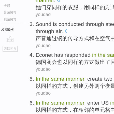
manner
.
全部
她
们穿同样的衣服，用同样的方
音频例句
youdao
视频例句
Sound
is conducted
through
ste
权威例句
through
air
.
声音
通过
钢
的传导
方式
和
在
空气
youdao
go
返回词典
top
Econet
has
responded
in
the
sa
德国
商会
也
以
同样
的方式做出
了
youdao
In
the
same
manner
,
create
two
以
同样
的
方式
，
创建另外
两
个变
youdao
In
the
same
manner
,
enter
US
i
以
同样
的
方式
，在
相邻
的
单元格