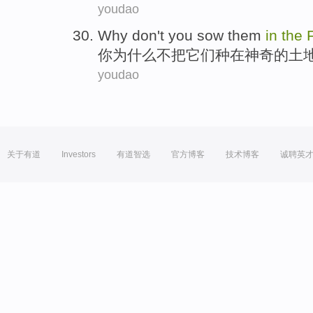
youdao
Why
don't
you
sow
them
in
the
你
为什么
不
把它们
种在
神奇
的
土
youdao
关于有道
Investors
有道智选
官方博客
技术博客
诚聘英