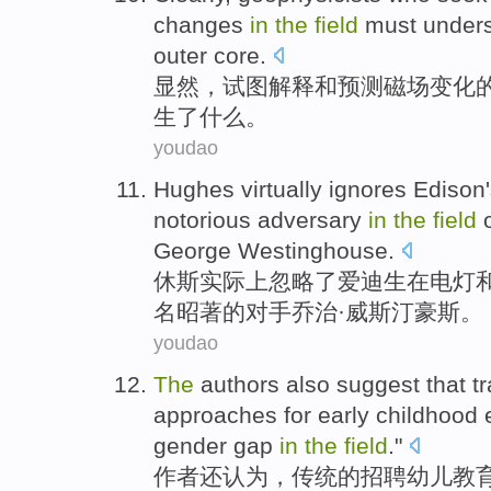
changes
in
the
field
must
under
outer
core
.
显然
，
试图
解释
和
预测
磁场
变化
生
了
什么
。
youdao
Hughes
virtually
ignores
Edison'
notorious
adversary
in
the
field
George
Westinghouse
.
休斯
实际上
忽略了
爱迪生
在
电灯
名昭著
的
对手
乔治·
威斯汀豪斯
。
youdao
The
authors
also
suggest
that
t
approaches
for
early childhood
gender
gap
in
the
field
."
作者
还
认为
，
传统
的
招聘
幼儿
教