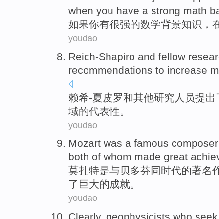
when
you
have
a
strong
math
b
如果
你
有
很强的
数学
背景知识
，
youdao
Reich-Shapiro
and
fellow
resear
recommendations
to
increase
m
赖希-夏皮罗
和
其他
研究人员
提出
域
的
代表性
。
youdao
Mozart
was
a
famous
composer
both
of
whom
made
great
achie
莫扎特
是
与
贝多芬
同时代
的著名
了
巨大的
成就
。
youdao
Clearly
,
geophysicists
who
seek