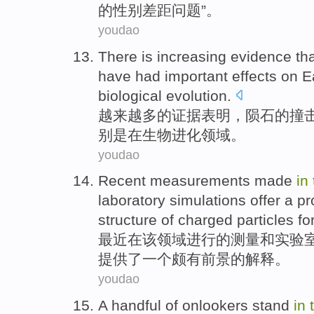
的
性别
差距问题
”。
youdao
There is increasing
evidence
th
have
had
important
effects
on
E
biological
evolution
.
越来越
多
的
证据
表明，
陨石
的
撞
别是
在
生物
进化
领域
。
youdao
Recent
measurements
made
in
laboratory
simulations
offer
a
pr
structure
of
charged
particles
fo
最近
在
该
领域
进行
的
测量
和
实验
提供
了
一个
颇有前景
的
解释
。
youdao
A handful
of onlookers
stand
in