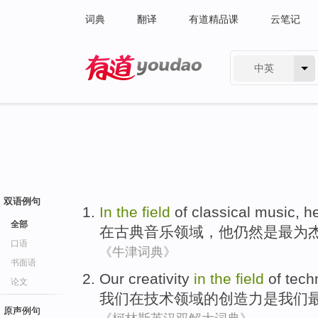
词典
翻译
有道精品课
云笔记
中英
有道 - 网易旗下搜索
双语例句
In
the
field
of
classical
music
,
h
全部
在
古典
音乐
领域
，
他
仍然
是最为
口语
《牛津词典》
书面语
Our
creativity
in
the
field
of
tech
论文
我们
在
技术
领域
的
创造力
是
我们
原声例句