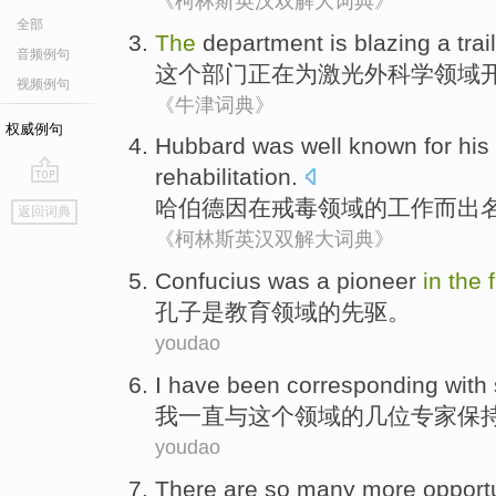
《柯林斯英汉双解大词典》
全部
The
department
is
blazing
a
trail
音频例句
这个
部门
正在
为
激光
外科学
领域
视频例句
《牛津词典》
权威例句
Hubbard was
well
known
for his
rehabilitation
.
go
哈伯德
因
在
戒毒
领域
的
工作
而出
返回词典
top
《柯林斯英汉双解大词典》
Confucius
was
a pioneer
in
the
孔子
是
教育
领域
的
先驱
。
youdao
I
have been
corresponding
with
我
一直
与
这个
领域
的
几
位专家保
youdao
There
are so
many more
opportu