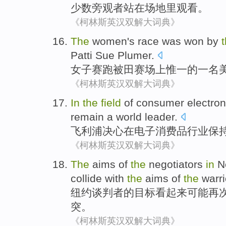
少数
旁观者
站
在场地里观看。
《柯林斯英汉双解大词典》
The
women's
race
was
won
by
Patti
Sue
Plumer
.
女子
赛跑
被
田赛场上
惟一的
一名
《柯林斯英汉双解大词典》
In
the
field
of consumer
electron
remain
a
world
leader
.
飞利浦
决心
在
电子
消费品
行业
保
《柯林斯英汉双解大词典》
The
aims
of
the
negotiators
in
N
collide
with
the
aims of
the
warr
纽约
谈判者
的
目标
看起来
可能
再
突
。
《柯林斯英汉双解大词典》