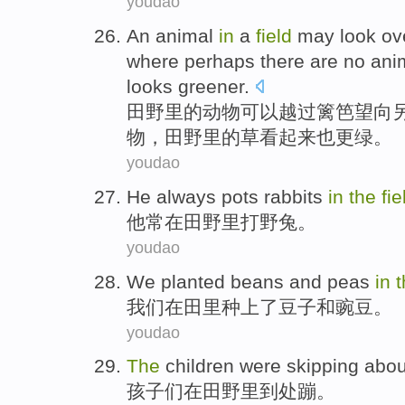
youdao
A
n animal
in
a
field
may look ov
where perhaps there are no an
looks greener.
田
野里的动物可以越过篱笆望向
物，田野里的草看起来也更绿。
youdao
He
always
pots rabbits
in
the
fie
他
常
在
田野
里打
野兔
。
youdao
We
planted
beans
and
peas
in
我们
在
田里
种上了
豆子
和
豌豆
。
youdao
The
children
were
skipping
abo
孩子
们在田野
里到处
蹦。