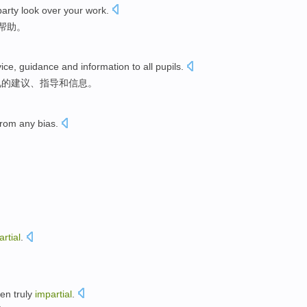
party
look
over
your
work.
帮助
。
ice
,
guidance
and
information
to
all
pupils
.
见
的
建议
、
指导
和
信息
。
 from any bias.
rtial
.
en
truly
impartial
.