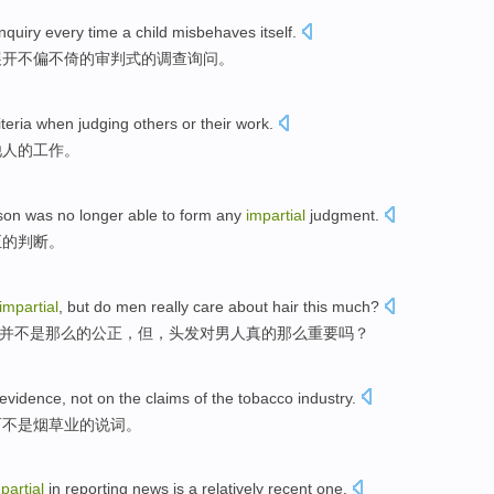
inquiry
every time
a
child
misbehaves itself.
展开
不偏不倚
的
审判
式的
调查
询问。
iteria
when judging
others
or
their
work
.
他人的工作。
son was
no longer
able to
form
any
impartial
judgment
.
正
的
判断
。
impartial
,
but
do
men
really care
about
hair
this much
?
并
不是
那么的
公正
，
但
，
头发
对
男人
真的
那么重要吗？
evidence
,
not
on the claims
of the
tobacco
industry.
而不是
烟草业的说词。
partial
in
reporting
news
is
a
relatively recent
one.