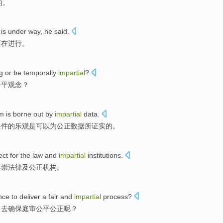
的。
is under way
,
he
said
.
正在
进行。
g
or
be temporally
impartial
?
公平观念
？
sm
is
borne out
by
impartial
data
.
条件的
乐观
是
可以为
公正
数据
所
证实
的。
ct for the
law
and
impartial
institutions
.
尊崇
法律
及
公正
机构
。
nce
to
deliver a
fair
and
impartial
process?
，
去
确保庭审
公平
公正
呢？