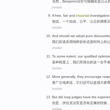
当然
，
Benjamin法官
可能
确实
是
公正
youdao
A
free
,
fair
and
impartial
investigation
他
说
，
一个
自由
、
公平
、
公正
的
调查
youdao
And
should
we
adopt
pure
discountin
我们
应该
采用
纯粹
折价
还是
时间上的
youdao
To some
extent
,
our
qualified
optimi
某种
程度上
，
我们
所得出的这一
合乎
youdao
More
generally
,
they
encourage
respe
更
广泛地来说
，
它们
还可以提倡大家
youdao
But
did Iraqi
judges
have
the
experie
但是
，
伊拉克
法官是否
有
足够
的
经验
youdao