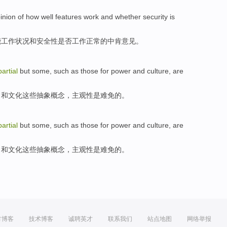
inion
of
how well
features
work
and
whether
security
is
能
工作
状况
和
安全性
是否
工作
正常
的
中肯
意见
。
artial
but
some, such as
those
for
power
and
culture
,
are
力
和
文化
这些
抽象概念，
主观性
是
难免
的。
artial
but
some, such as
those
for
power
and
culture
,
are
力
和
文化
这些
抽象概念，
主观性
是
难免
的。
方博客
技术博客
诚聘英才
联系我们
站点地图
网络举报