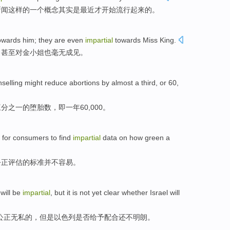
新闻
这样
的
一
个
概念
其实
是
最近才开始流行起来的。
owards
him
; they
are even
impartial
towards
Miss
King
.
，甚至对金
小姐
也
毫无
成见
。
selling
might
reduce
abortions
by
almost
a third
,
or
60,
三分之一
的
堕胎数
，
即
一
年60,000。
 for
consumers
to find
impartial
data on how
green
a
公正
评估的标准
并不
容易
。
will
be
impartial
,
but
it is
not
yet clear
whether
Israel
will
公正无私
的，
但是
以色列
是否
给予
配合
还
不
明朗。