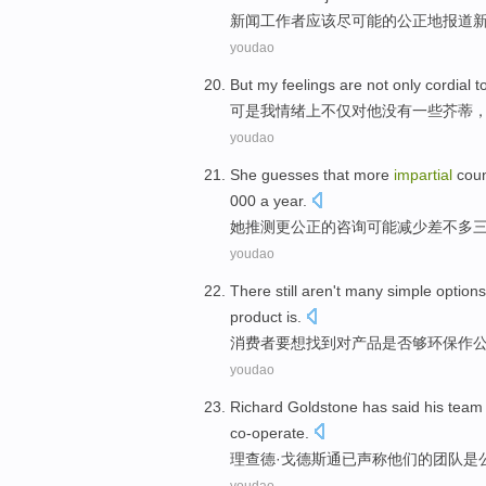
新闻
工作者
应该
尽可能的
公正
地
报道
youdao
But
my
feelings
are
not only
cordial
t
可是
我
情绪
上
不仅
对
他
没有
一些芥蒂
youdao
She
guesses that
more
impartial
coun
000
a
year.
她
推测
更
公正
的
咨询
可能
减少
差不多
youdao
There still
aren't
many simple
options
product
is.
消费者
要
想
找到对产品是否够环保作
youdao
Richard
Goldstone
has
said
his
team
co-operate
.
理查德·
戈德斯通
已
声称
他们
的
团队
是
youdao