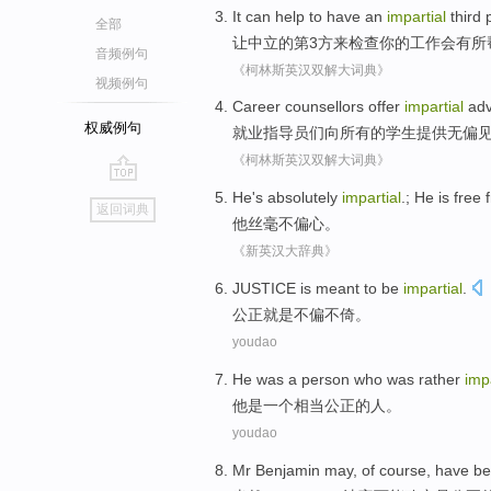
It can
help
to have an
impartial
third
全部
让中立的
第3
方
来
检查
你的工作会
有所
音频例句
《柯林斯英汉双解大词典》
视频例句
Career
counsellors
offer
impartial
adv
权威例句
就业
指导员们
向
所有
的
学生
提供
无偏
《柯林斯英汉双解大词典》
go
He
's
absolutely
impartial
.; He is free
返回词典
top
他
丝毫
不偏心
。
《新英汉大辞典》
JUSTICE
is
meant to be
impartial
.
公正
就是
不偏不倚
。
youdao
He
was
a
person who
was rather
impa
他
是
一个
相当
公正
的
人
。
youdao
Mr
Benjamin
may
,
of course
, have
be