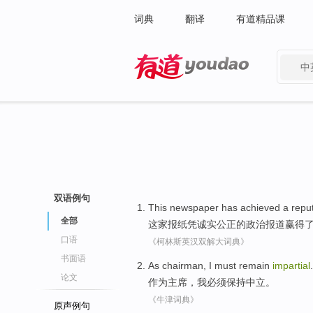
词典
翻译
有道精品课
中
有道 - 网易旗下搜索
双语例句
This newspaper
has achieved
a
repu
全部
这家
报纸
凭
诚实公正的政治报道
赢得
口语
《柯林斯英汉双解大词典》
书面语
As
chairman
,
I
must
remain
impartial
.
论文
作为
主席
，
我
必须
保持
中立
。
《牛津词典》
原声例句