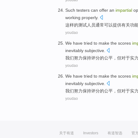
Such
testers
can
offer
an
impartial
op
working
properly
.
这样
的
测试人员通常
可以
提供
有关
功
youdao
We
have tried to
make
the scores
imp
inevitably
subjective
.
我们
努力
保持
评分
的
公平
，
但
对于
实
youdao
We
have tried to
make
the scores
imp
inevitably
subjective
.
我们
努力
保持
评分
的
公平
，
但
对于
实
youdao
关于有道
Investors
有道智选
官