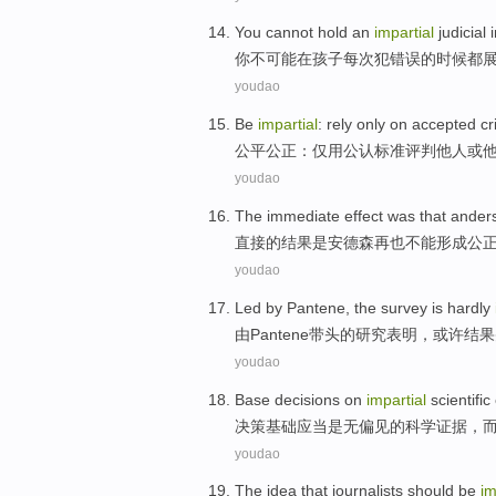
You
cannot
hold an
impartial
judicial
你
不可能
在
孩子
每次
犯错误的时候都
youdao
Be
impartial
:
rely only
on accepted
cr
公平
公正：
仅
用
公认
标准
评判
他人
或
youdao
The
immediate
effect
was
that ander
直接的
结果
是
安德森
再也
不能
形成
公
youdao
Led
by Pantene
,
the survey
is hardly
由
Pantene带头的
研究
表明，或许结果
youdao
Base
decisions
on
impartial
scientific
决策
基础
应当是无
偏见
的
科学
证据
，
youdao
The
idea
that
journalists
should be
im