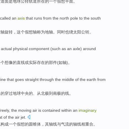
黄道
面
是
地球
公转轨道
所在
的
一个
假想
平面
。
called
an
axis
that
runs
from
the
north pole to the south
想
轴
旋转，这个假想轴
称为
地轴。
同时
也
绕
太阳
公转。
n
actual physical
component
(
such as
an
axle
)
around
一个
想像的
直线
或
实际
存在的
部件
(
如
轴
)。
line
that goes straight
through
the
middle
of
the earth
from
像
的
穿过
地球
中央
的、
从
北极
到
南极
的
线
。
freely
, the
moving
air is contained within an
imaginary
at
of the
air
jet
.
流
构成一个
假想的
圆锥体
，其
轴线
与
气流的轴线
相
重合。