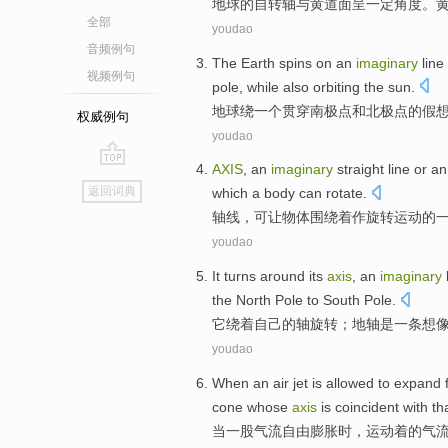
地球
的
自转轴
与
黄道
面呈一定角度
。
全部
youdao
音频例句
The Earth
spins on
an
imaginary
line
视频例句
pole
,
while
also
orbiting
the sun
.
地球
绕
一个
贯穿
南极
点
和北极点
的
假
权威例句
youdao
AXIS
,
an
imaginary
straight line
or
a
go
返回词典
which a
body
can
rotate
.
top
轴线
，
可
让
物体
围绕着
作
旋转
运动的
youdao
It
turns around
its
axis
,
an
imaginary
the North
Pole
to
South
Pole
.
它
绕
着
自己
的
轴
旋转；
地轴是一
条
想
youdao
When
an
air
jet
is allowed to
expand
cone whose
axis
is coincident
with
th
当
一
股
气流
自由
膨胀
时，
运动
着
的
气