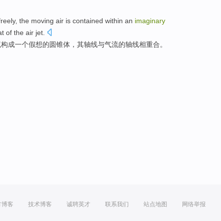
freely
, the
moving
air is contained within an
imaginary
at
of the
air
jet
.
流
构成一个
假想的
圆锥体
，其
轴线
与
气流的轴线
相
重合。
方博客
技术博客
诚聘英才
联系我们
站点地图
网络举报