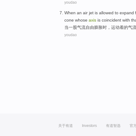
youdao
When
an
air
jet
is allowed to
expand
cone whose
axis
is coincident
with
th
当
一
股
气流
自由
膨胀
时，
运动
着
的
气
youdao
关于有道
Investors
有道智选
官