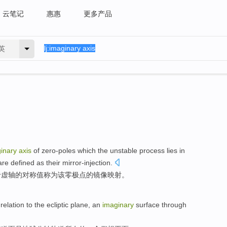
云笔记
惠惠
更多产品
英
inary
axis
of
zero-poles which
the unstable
process
lies
in
re defined as their
mirror-injection
.
于
虚
轴
的
对称
值
称为
该
零极点的镜像映射。
 relation
to the
ecliptic
plane
,
an
imaginary
surface
through