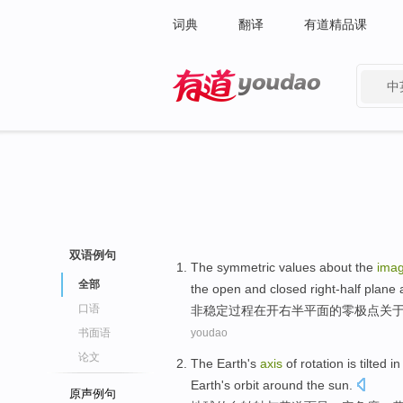
词典
翻译
有道精品课
中
有道 - 网易旗下搜索
双语例句
The
symmetric
values
about
the
imag
全部
the
open
and closed
right-half
plane
a
口语
非
稳定
过程
在
开
右半
平面
的
零极点
关
书面语
youdao
论文
The
Earth
's
axis
of
rotation
is
tilted
in
Earth's
orbit
around the sun.
原声例句