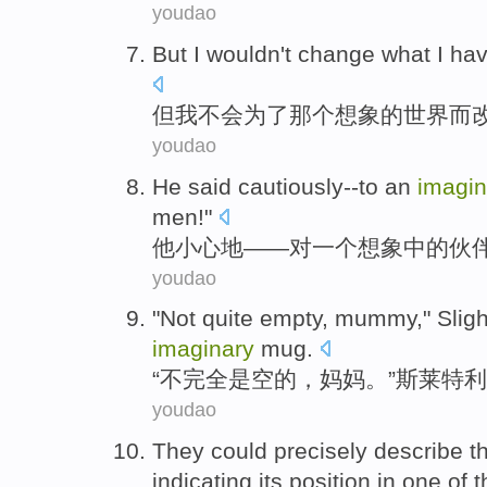
youdao
But
I
wouldn't
change
what I
ha
但
我
不会
为了
那个
想象的
世界
而
youdao
He
said
cautiously
--
to
an
imagin
men
!"
他
小心
地——
对
一个
想象中的
伙
youdao
"
Not
quite
empty
,
mummy
," Slig
imaginary
mug
.
“
不
完全
是空
的，
妈妈
。”斯莱特利
youdao
They
could
precisely
describe
t
indicating
its
position
in
one of
t