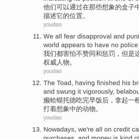
他们
可以
通过
在
那些
想象
的
盒子
描述
它
的
位置
。
youdao
We
all
fear
disapproval
and
pun
world
appears to
have
no
police
我们
都
害怕
不赞同
和
惩罚
，
但是
权威
人物
。
youdao
The Toad
,
having finished
his b
and swung
it vigorously,
belabou
癞蛤蟆
托德
吃
完
早饭
后，
拿
起
一
打着想象中的动物。
youdao
Nowadays
,
we
're
all
on
credit c
purchases,
and
money
is kind
o