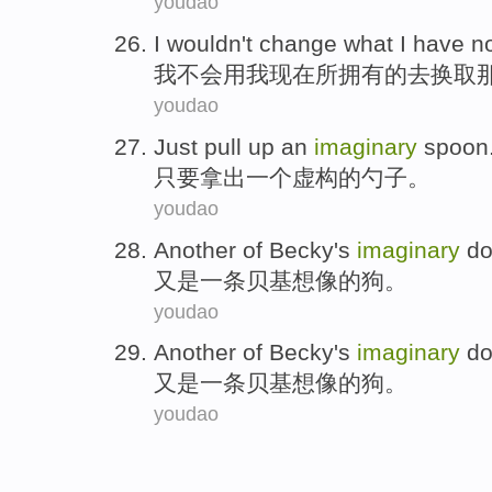
youdao
I
wouldn't
change
what I
have
n
我
不会
用
我
现在
所拥有
的去换取
youdao
Just
pull up
an
imaginary
spoon
只要
拿出
一个
虚构的
勺子
。
youdao
Another
of Becky
's
imaginary
d
又是一
条
贝基
想像的
狗。
youdao
Another
of Becky
's
imaginary
d
又是一
条
贝基
想像的
狗。
youdao