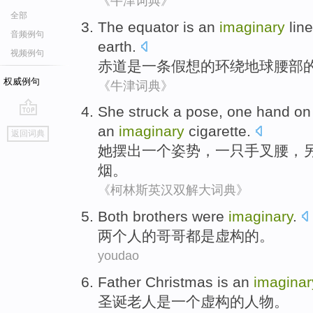
《牛津词典》
全部
The equator
is
an
imaginary
line
音频例句
earth
.
视频例句
赤道
是
一条
假想
的
环绕
地球
腰部
权威例句
《牛津词典》
She
struck
a
pose
,
one
hand
on 
go
an
imaginary
cigarette
.
返回词典
top
她
摆出
一
个
姿势
，
一
只
手
叉腰，
烟
。
《柯林斯英汉双解大词典》
Both
brothers
were
imaginary
.
两
个人的
哥哥
都
是
虚构的
。
youdao
Father Christmas
is
an
imaginar
圣诞
老人
是
一个
虚构的
人物
。