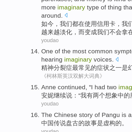
more
imaginary
type
of
thing tha
around
.
如今
，
我们
都
在
使用
信用卡
，我
越来越
淡化，
而
变成我们
不会
拿
youdao
One of
the most
common
symp
hearing
imaginary
voices
.
精神
分裂症
最
常见
的
症状
之一
是
《柯林斯英汉双解大词典》
A
nne continued, "I had two
imag
安
妮继续说：“我有两个想象中的
youdao
T
he Chinese story of Pangu is 
中
国传说盘古的故事是虚构的。
youdao