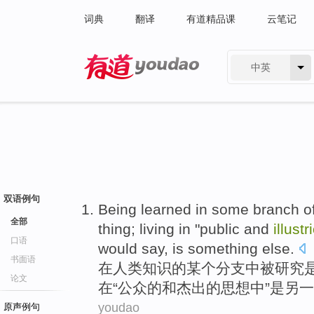
词典
翻译
有道精品课
云笔记
中英
有道 - 网易旗下搜索
双语例句
Being
learned
in
some
branch
o
全部
thing
;
living
in "
public
and
illustr
口语
would
say
, is something
else
.
书面语
在
人类
知识
的
某个
分支
中
被
研究
论文
在“
公众
的
和
杰出
的
思想
中”是另
一
youdao
原声例句