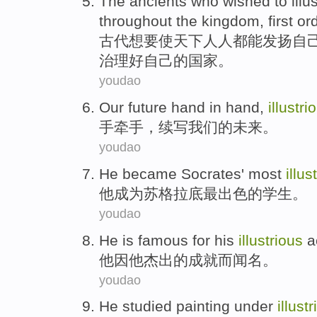
The ancients
who
wished to illu
throughout
the
kingdom,
first
or
古代
想
要使天下人人都能发扬自
治理
好
自己
的
国家
。
youdao
Our
future
hand
in hand,
illustri
手
牵手，续写
我们
的
未来
。
youdao
He
became
Socrates'
most
illus
他
成为
苏格拉底
最
出色的
学生
。
youdao
He
is famous for
his
illustrious
a
他因他
杰出
的
成就
而
闻名
。
youdao
He
studied painting under
illust