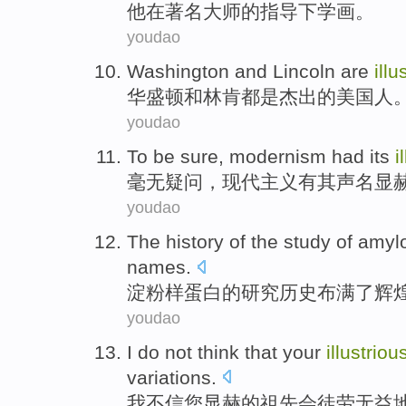
他
在著名
大师
的指导下学画。
youdao
Washington
and
Lincoln
are
illu
华盛顿
和
林肯
都是
杰出
的
美国人
youdao
To be sure
,
modernism
had
its
i
毫无
疑问，
现代主义
有
其
声名显
youdao
The
history
of
the
study
of
amyl
names
.
淀粉样蛋白
的
研究
历史
布满
了
辉
youdao
I
do not
think that
your
illustriou
variations.
我
不
信
您
显赫的
祖先
会徒劳无益