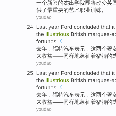
一个
新兴
的
杰出
学院
即将
改变
英
供了
最
重要
的艺术
职业
训练
。
youdao
Last year
Ford
concluded that
it
the
illustrious
British
marques-eq
fortunes.
去年
，
福特
汽车
表示
，
这
两个著
来收益——同样地
象征
着福特
的
youdao
Last year
Ford
concluded that
it
the
illustrious
British
marques-eq
fortunes.
去年
，
福特
汽车
表示
，
这
两个著
来收益——同样地
象征
着福特
的
youdao