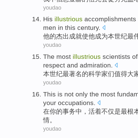
youdao
His
illustrious
accomplishments
men in
this century
.
他
的
杰出
成就
使
他
成为本世纪
最
youdao
The
most
illustrious
scientists
of
respect
and
admiration
.
本世纪
最
著名
的
科学家们
值得
大
youdao
This
is
not only
the
most
fundam
your
occupations.
在
你
的
事务中，活着
不仅
是
最
根
情。
youdao