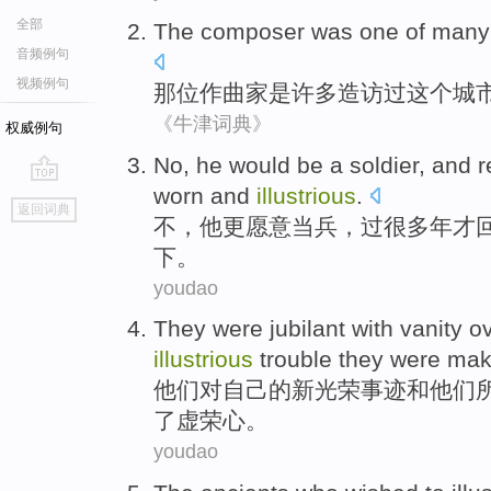
全部
The composer
was
one of
many
音频例句
视频例句
那位
作曲家
是
许多
造访过这个城
《牛津词典》
权威例句
No
,
he
would
be
a soldier
, and
r
worn
and
illustrious
.
go
返回词典
top
不
，
他
更
愿意
当兵
，过很多年
才
下
。
youdao
They
were jubilant
with
vanity o
illustrious
trouble
they
were mak
他们
对
自己的
新
光荣事迹
和
他们
了虚荣心。
youdao