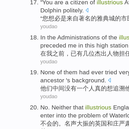
"
You
are
a
citizen
of
illustrious
A
Dolphin
politely
.
“
您
想必
是
来自著名的
雅典
城
的
市
youdao
In
the
Administrations
of
the
illu
preceded
me
in
this
high station
在
我
之前
，已有几
位
杰出
人物担
youdao
None
of
them
had ever
tried
ver
ancestor
'
s background.
他们
中间
没有
一个人真的
想
追溯
youdao
No
. Neither that
illustrious
Engl
enter into the
problem
of
Waterl
不会
的
。
名声大振的
英国
和庄严