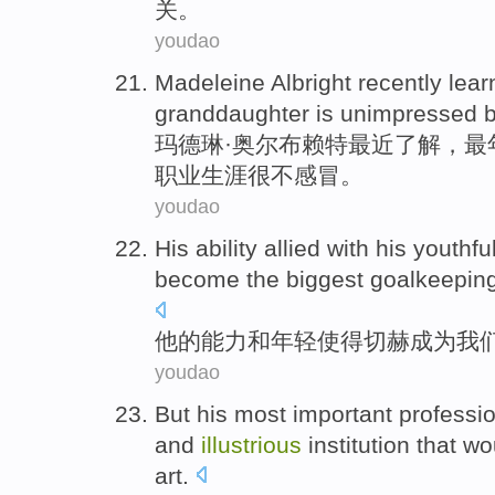
关。
youdao
Madeleine
Albright
recently
lear
granddaughter
is unimpressed
玛
德琳·
奥尔布赖特
最近
了解
，
最
职业生涯
很不感冒。
youdao
His
ability
allied
with
his
youthfu
become
the biggest
goalkeepin
他
的
能力
和
年轻
使得
切赫
成为
我
youdao
But his
most
important
professi
and
illustrious
institution
that
wo
art
.