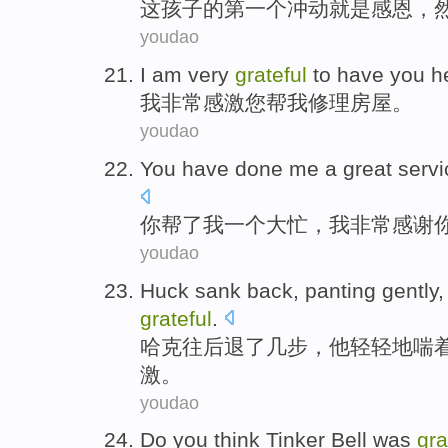
这
孩子
的
第一个
冲动
就是
感恩
，
youdao
I
am
very
grateful
to have
you
h
我
非常
感激
您
帮
我
修理
房屋
。
youdao
You
have done
me
a
great servi
你
帮
了
我
一个
大忙
，
我
非常
感谢
youdao
Huck sank
back,
panting
gently
grateful
.
哈克
往后退了几步，他
轻轻地
喘
激。
youdao
Do you
think
Tinker Bell
was
gra