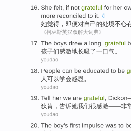
She
felt
,
if
not
grateful
for
her o
more reconciled
to it.
她
觉得
，
即便
对
自己
的
处境
不
心
《柯林斯英汉双解大词典》
The boys
drew a
long
,
grateful
b
孩子
们
感激地
长
吸
了
一口气
。
youdao
People
can be
educated to
be
g
人
可以
学会
感恩
。
youdao
Tell
her
we
are
grateful
,
Dickon
狄肯
，
告诉
她
我们
很
感激
——
非
youdao
The
boy
's
first
impulse
was to
b