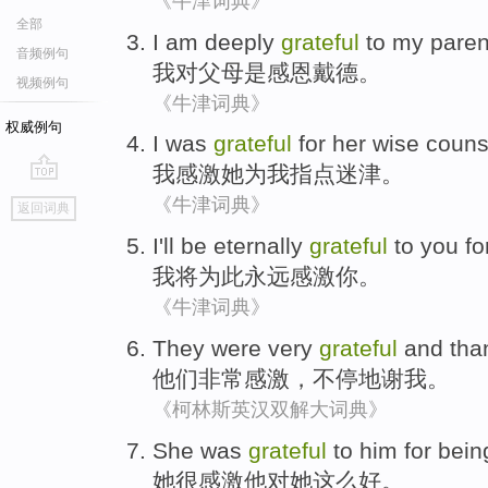
《牛津词典》
全部
I
am
deeply
grateful
to
my paren
音频例句
我
对
父母
是
感恩戴德
。
视频例句
《牛津词典》
权威例句
I
was
grateful
for
her
wise couns
我
感激
她
为
我
指点
迷津。
go
《牛津词典》
返回词典
top
I
'll be
eternally
grateful
to
you
for
我
将
为此永远
感激
你
。
《牛津词典》
They
were very
grateful
and
tha
他们
非常
感激
，不停
地谢
我
。
《柯林斯英汉双解大词典》
She
was
grateful
to
him
for bei
她
很
感激
他
对
她
这么
好
。