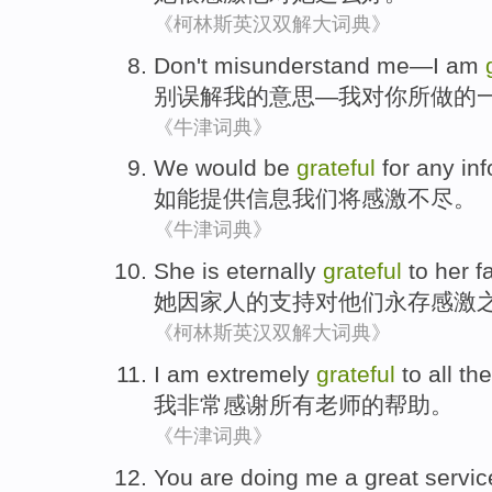
《柯林斯英汉双解大词典》
Don't
misunderstand
me
—
I
am
别
误解
我
的意思—
我
对
你
所
做的
《牛津词典》
We
would be
grateful
for any
in
如
能
提供
信息
我们
将
感激
不尽。
《牛津词典》
She
is eternally
grateful
to her
f
她
因
家人
的
支持
对
他们
永存
感激
《柯林斯英汉双解大词典》
I am
extremely
grateful
to
all
the
我
非常
感谢
所有
老师
的
帮助
。
《牛津词典》
You
are doing
me
a
great servic