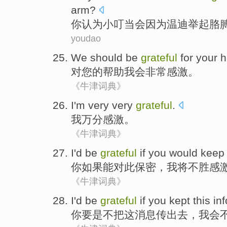
arm
?
你
认为
小
叮当
会因为
温迪
举起
胳
youdao
We
should be
grateful
for
your
h
对
您
的帮助
我会
非常感激。
《牛津词典》
I
'm very very
grateful
.
我
万分
感激。
《牛津词典》
I
'd be
grateful
if
you
would
keep 
你
如果
能
对此保密，
我
将
不胜
感
《牛津词典》
I
'd
be
grateful
if
you
kept
this
in
你
要是
不把
这
消息传出去，
我会