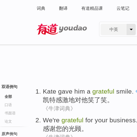
词典
翻译
有道精品课
云笔记
中英
有道 - 网易旗下搜索
双语例句
Kate
gave
him
a
grateful
smile
.
全部
凯特
感激
地对
他
笑
了笑。
口语
《牛津词典》
书面语
We're
grateful
for
your
business
论文
感谢
您
的光顾
。
原声例句