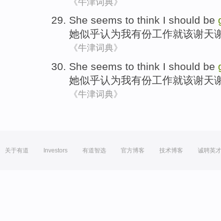
《牛津词典》
She
seems to
think
I
should
be
她
似乎
认为
我
有
份
工作就
该
谢天
《牛津词典》
She
seems to
think
I
should
be
她
似乎
认为
我
有
份
工作就
该
谢天
《牛津词典》
关于有道
Investors
有道智选
官方博客
技术博客
诚聘英