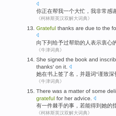
你
正在
帮
我
一个
大忙
，
我
非常
感
《柯林斯英汉双解大词典》
Grateful
thanks are due
to
the f
向
下列
给予过
帮助
的
人
表示衷心
《牛津词典》
She
signed
the
book
and
inscri
thanks
' on it.
她
在
书
上签了名
，
并
题词
“谨致深
《牛津词典》
There was
a
matter
of
some del
grateful
for
her
advice
.
有
一
件
棘手
的
事
，若能得到
她
的
《柯林斯英汉双解大词典》