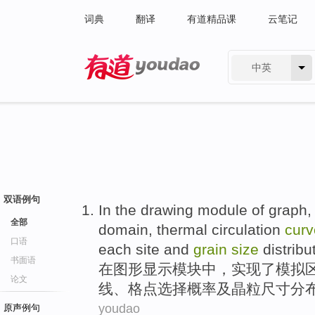
词典
翻译
有道精品课
云笔记
中英
有道 - 网易旗下搜索
双语例句
In
the drawing
module
of
graph
全部
domain
,
thermal
circulation
curv
口语
each site and
grain
size
distribu
书面语
在
图形显示
模块
中，实现
了
模拟
论文
线
、格点
选择
概率
及
晶粒
尺寸
分
youdao
原声例句