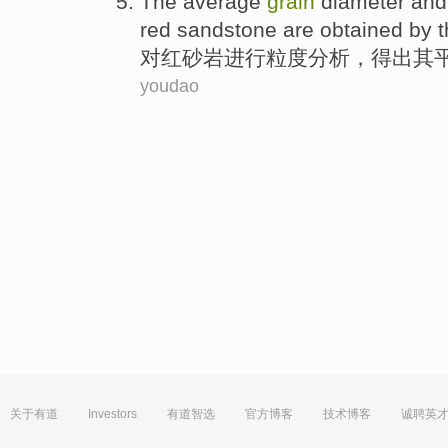
The
average
grain
diameter
and
red sandstone are
obtained by
t
对
红砂岩
进行
粒度
分析
，
得出
其
youdao
关于有道
Investors
有道智选
官方博客
技术博客
诚聘英