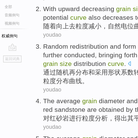
全部
With
upward
decreasing
grain
s
音频例句
potential
curve
also
decreases
t
视频例句
随着
向上去
粒度
减小
，自然
电位
youdao
权威例句
Random
redistribution
and
form
further conducted,
bringing
fort
go
返回词典
top
grain
size
distribution
curve
.
通过随机
再
分布
和
采用形状
系数
粒度
分布
曲线
。
youdao
The
average
grain
diameter
and
red sandstone are
obtained by
t
对
红砂岩
进行
粒度
分析
，
得出
其
youdao