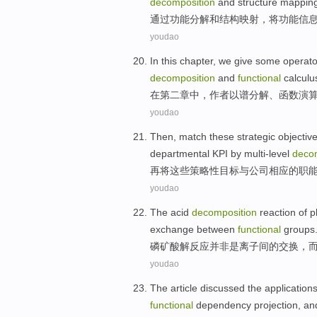
decomposition
and
structure
mappin
通过
功能
分解
和
结构
映射，将
功能
信
youdao
In
this chapter
, we
give
some
operato
decomposition
and
functional
calculu
在
第二
章中，作者
以
谱
分解
、
函数
演
youdao
Then
,
match
these
strategic
objectiv
departmental
KPI
by multi-level
deco
再
将
这些
策略性
目标
与
公司
相应
的
职
youdao
The
acid
decomposition
reaction
of
p
exchange
between
functional
groups
磷矿
酸
解
反应
并非
是
离子
间
的
交换
，
youdao
The article
discussed
the
application
functional
dependency
projection
, an