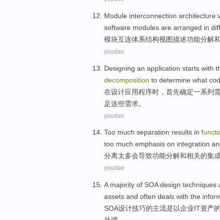
Module
interconnection
architecture
software
modules
are
arranged
in
dif
模块
互连
体系结构
视图
描述
功能
分解
youdao
Designing
an application
starts with
t
decomposition
to determine
what
co
在设计
应用
程序时，
首先
确定
一系列
足这些需求。
youdao
Too
much
separation
results in
functi
too
much
emphasis on
integration a
分离
太多
会
导致
功能
分解
和
相关
的
集
youdao
A majority
of
SOA
design
techniques
assets
and
often
deals with
the
infor
SOA
设计
技巧
的
主流
是以
企业
IT
资产