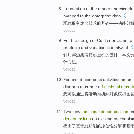
Foundation
of the
modern
service
def
mapped
to
the enterprise
data
.
现代
服务
定义
技术
的
基础
——
功能
分
youdao
For
the
design
of
Container
crane
,
pr
products
and
variation
is
analyzed
.
针对
岸边
集装箱
起重机
的
设计
，
本文
计方法。
youdao
You
can
decompose
activities
on an
diagram to
create
a
functional
decomp
您
可以
通过
将
活动
拖
拽
到
对象
模型
图
youdao
Two
new
functional
decomposition
m
decomposition
on
existing
mechanis
提出了
基于
总
功能
的
原创性
分解
和
基
youdao