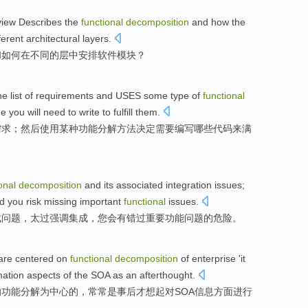
view
Describes
the
functional
decomposition
and
how
the
ferent
architectural
layers
.
和
如何
在
不同
的
层
中
安排
软件
模块
？
he
list of
requirements
and
USES
some type
of
functional
de
you will need to
write
to fulfill
them.
需求
；
然后
使用
某种
功能
分解方法
决定
需要
编写
哪些
代码
来满
onal
decomposition
and
its associated
integration
issues
;
nd
you
risk
missing
important
functional
issues.
成
问题
，
太
过
强调
集成，
您
会有
错过
重要
功能问题的
危险
。
are centered on
functional
decomposition
of
enterprise '
it
mation
aspects
of the SOA as
an afterthought
.
的
功能
分解
为中心的，
常常
是
事后
才想起对SOA
信息
方面进行