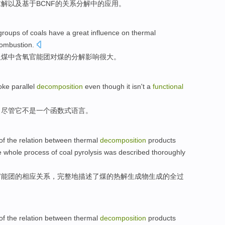
求解
以及基于
BCNF
的
关系
分解
中的
应用
。
roups
of coals
have a great
influence
on
thermal
ombustion
.
及
煤中
含氧
官能团
对
煤的
分解
影响
很大
。
oke
parallel
decomposition
even though
it
isn't
a
functional
，
尽管
它
不是
一个
函数式
语言
。
of
the
relation between
thermal
decomposition
products
e
whole process
of
coal
pyrolysis
was described thoroughly
官能团
的
相应
关系
，
完整
地描述了煤的热解生成物生成的全过
of
the
relation between
thermal
decomposition
products