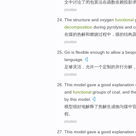
文中
讨论了
闭包
算法
在
函数
依赖
投影
youdao
The
structure
and
oxygen
functional
g
decomposition
during
pyrolysis
and
c
在煤
的
热解
和
燃烧过程
中
，煤的
结构
youdao
Go is
flexible enough
to allow
a
besp
language
.
足够
灵活，
允许
一
个
定制
的
并行
分解
youdao
This
model
gave
a good
explanation
and
functional
groups
of
coal
, and
th
by this
model
.
模型
很
好
地解释
了
热解
生成物
与
煤
中
程。
youdao
This
model
gave
a good
explanation