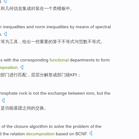
g
.
息
和
几何
信息
集成
封装
在
一个
类
模板
中。
r
inequalities
and
norm
inequalities
by
means
of
spectral
s
.
算等为
工具
，
给出
一些
重要
的
算子
不等式
与
范数
不等式。
es
with
the
corresponding
functional
departments
to
form
mposition
.
能
部门
进行
匹配
，层层
分解
形成
部门级
KPI
；
hosphate
rock
is not
the
exchange
between
ions
,
but
the
.
而是
功能
基团
之间
的交换。
s
of the
closure
algorithm
to
solve
the
problem of the
d the
relation
decomposition
based on
BCNF
.