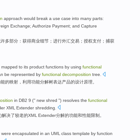
on
approach
would
break
a use
case
into
many
parts
:
reign Exchange
;
Authorize
Payment
; and
Capture
成
许多
部分
：
获得
商业
细节
；
进行
外汇
交易；
授权
支付
；
捕获
e
mapped
to
its
product
functions
by
using
functional
n be
represented
by
functional
decomposition
tree
.
功能
的
映射
，
利用
功能
分解
树
表达
产品
的
设计
原理
。
sition
in
DB2
9
("
new
shred
")
resolves
the
functional
der
XML
Extender
shredding.
”)
解决
了
较
老
的
XML Extender分解的
功能
和
性能
限制
。
were encapsulated
in
an
UML
class
template
by
function