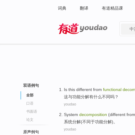
词典
翻译
有道精品课
中
有道 - 网易旗下搜索
双语例句
Is
this
different
from
functional
decom
全部
这
与
功能
分解有
什么
不同
吗？
口语
youdao
书面语
System
decomposition
(
different
fro
论文
系统
分解
(
不同
于
功能
分解)。
youdao
原声例句