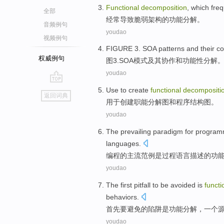
Functional
decomposition
, which
freq
全部
经常
导致
脆弱
架构
的
功能
分解
。
音频例句
youdao
视频例句
FIGURE
3
.
SOA
patterns
and
their
co
权威例句
图
3
.
SOA
模式
及其
协作
和
功能性
分解
youdao
go
Use to
create
functional
decompositi
返回词典
top
用于
创建
职能
分解
图
和
程序
结构图
。
youdao
The
prevailing
paradigm
for
program
languages
.
编程
的
主流
范例
是
过程
语言描述
的
功
youdao
The first
pitfall
to be
avoided
is
functi
behaviors
.
首先
要
避免
的
陷阱
是
功能
分解
，
一个
youdao