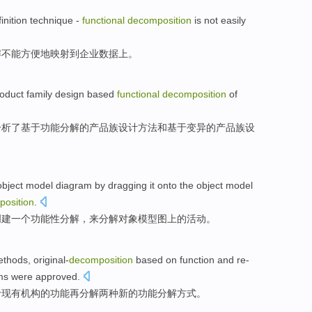
inition
technique
-
functional
decomposition
is
not
easily
解
不能
方便地
映射
到
企业
数据上。
oduct
family
design
based
functional
decomposition
of
分析了
基于
功能
分解
的
产品
族
设计方法
和
基于
变异
的
产品
族设
object
model
diagram
by
dragging
it
onto the
object
model
osition
.
创建
一个
功能性
分解，
来
分解对象模型图上的活动。
ethods
, original-
decomposition
based
on
function
and
re-
ms
were approved.
于
现有
机构
的
功能
再分解
两种
新的
功能分解
方式
。