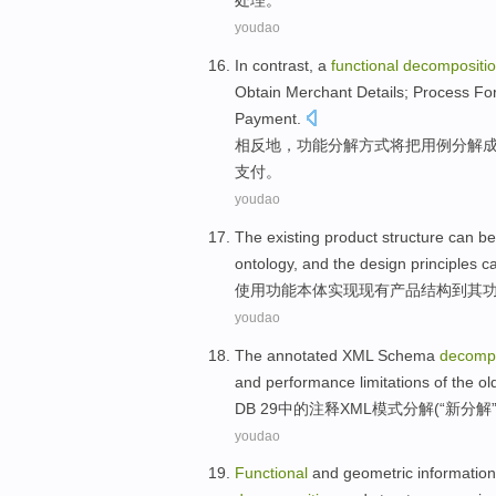
处理
。
youdao
In contrast
, a
functional
decompositi
Obtain
Merchant
Details
;
Process
Fo
Payment.
相反
地，
功能
分解
方式
将
把
用
例
分解
支付。
youdao
The
existing
product
structure
can b
ontology
, and
the
design
principles
ca
使用
功能
本体实现
现有
产品
结构
到
其
youdao
The
annotated
XML
Schema
decompo
and
performance
limitations
of
the ol
DB 2
9
中的注释
XML
模式
分解
(“
新
分解
youdao
Functional
and
geometric
information