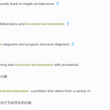
uently
leads to
fragile
architectures
.
llaborations
and
functional
decomposition
.
。
on
diagrams
and
program
structure
diagrams
.
ming
was
functional
decomposition
with
procedural
能
分解
。
onal
decomposition
,
a
problem
that
stems from
a
variety
of
源自
行为
多样化
的
问题
。