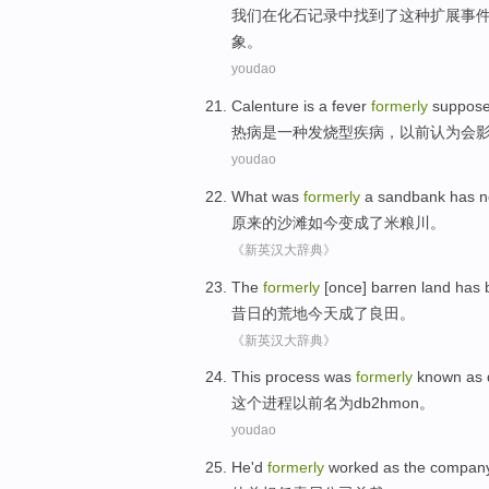
我们
在
化石
记录
中
找到
了
这种
扩展
事
象。
youdao
Calenture
is
a
fever
formerly
suppos
热病
是
一种
发烧
型疾病，
以前
认为
会
youdao
What
was
formerly
a
sandbank
has
n
原来
的
沙滩
如今
变成了米粮川。
《新英汉大辞典》
The
formerly
[
once
]
barren
land has 
昔日
的
荒地
今天成了
良田
。
《新英汉大辞典》
This
process
was
formerly
known as
这个
进程
以前
名为db2hmon。
youdao
He
'd
formerly
worked as the
compan