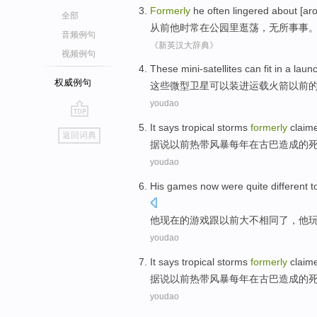
Formerly
he
often
lingered
about [ar
全部
从前
他
时常
在
公园里
逛荡
，
无所事事
音频例句
《新英汉大辞典》
视频例句
These
mini-satellites
can
fit in a
laun
权威例句
这些
微型
卫星
可以
装进
运载火箭
以前
的
youdao
go
It
says
tropical
storms
formerly
claim
返回词典
top
据说
以前
热带
风暴
每年
在
古巴造成
的
youdao
His
games
now
were
quite
different
t
他
现在
的
游戏
跟
以前
大
不
相同
了，
他
youdao
It
says
tropical
storms
formerly
claim
据说
以前
热带
风暴
每年
在
古巴造成
的
youdao