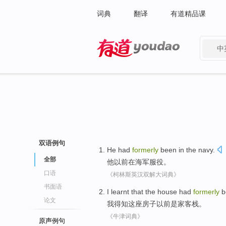
词典
翻译
有道精品课
中
有道 - 网易旗下搜索
双语例句
He
had
formerly
been
in
the navy
.
全部
他
以前
在
海军
服役。
口语
《柯林斯英汉双解大词典》
书面语
I
learnt that
the house
had
formerly
b
论文
我
得知
这座
房子
以前
是
家客栈。
《牛津词典》
原声例句