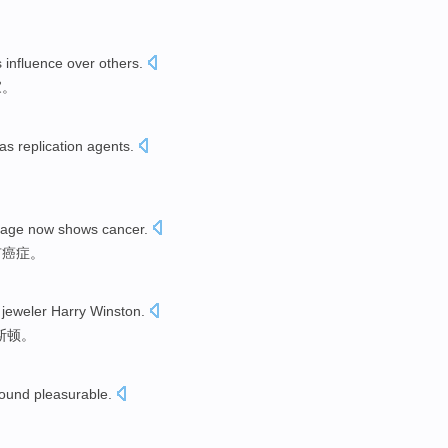
s
influence
over
others
.
家
。
 as
replication
agents
.
mage
now
shows
cancer
.
有
癌症
。
 jeweler
Harry
Winston
.
斯顿。
ound
pleasurable
.