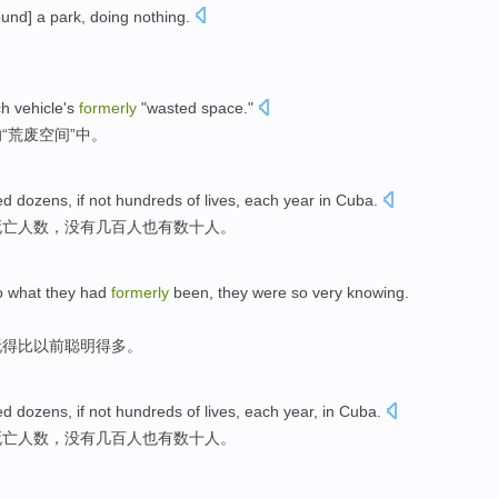
ound] a
park
,
doing nothing
.
。
ch
vehicle's
formerly
"
wasted
space
."
“
荒废
空间
”中。
ed
dozens
, if
not
hundreds of
lives,
each year
in
Cuba
.
死亡人数，
没有
几百
人也
有数十人
。
o what they had
formerly
been,
they
were
so very
knowing.
玩
得
比以前聪明得多。
ed
dozens
, if
not
hundreds of
lives,
each year
,
in
Cuba
.
死亡人数，
没有
几百
人也
有数十人
。