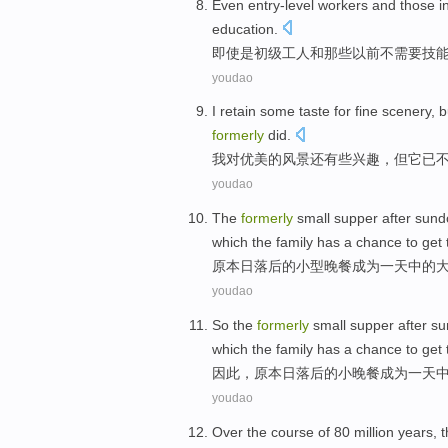
Even
entry-level
workers
and
those
i
education
.
即使是
初级
工人
和
那些
以前
不
需要
技
youdao
I
retain
some
taste
for
fine
scenery
,
b
formerly
did
.
我
对
优美
的
风景
还
有些
兴趣
，
但
它
已
youdao
The
formerly
small
supper
after
sund
which
the family
has a chance to get
原本
日落后的
小型
晚餐
成为
一天
中的
youdao
So
the
formerly
small
supper
after
su
which
the family
has a chance to get
因此
，
原本
日落后的
小
晚餐
成为
一天
youdao
Over
the course
of
80 million
years
,
t