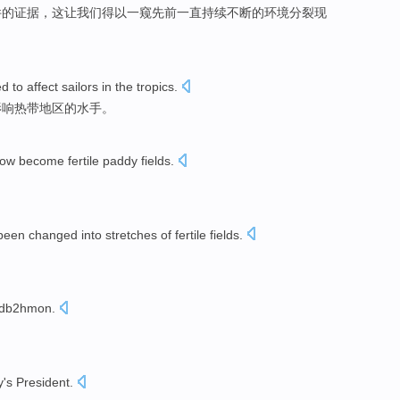
件
的
证据
，
这
让我们得以一
窥
先前一直
持续不断
的环境分裂现
ed
to affect
sailors
in
the
tropics
.
影响热带地区
的
水手
。
ow
become
fertile paddy fields.
been changed into stretches of
fertile
fields.
 db2hmon
.
y
's President
.