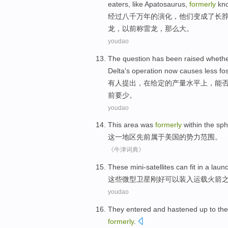
eaters
,
like
Apatosaurus,
formerly
kn
经过
八千万
年
的
演化
，
他们
变成
了长
龙，
以前
称雷龙，
那么
大。
youdao
The
question has been
raised
wheth
Delta
's
operation
now
causes
less
fos
有人
提出
，
在
给定
的
产量
水平上
，
能
前
要
少
。
youdao
This
area
was
formerly
within
the
sph
这
一地区
先前
属于
美国的
势力范围
。
《牛津词典》
These
mini-satellites
can
fit in a
laun
这些
微型
卫星刚好
可以
装入
运载火箭
之
youdao
They
entered
and hastened up to
the
formerly
.