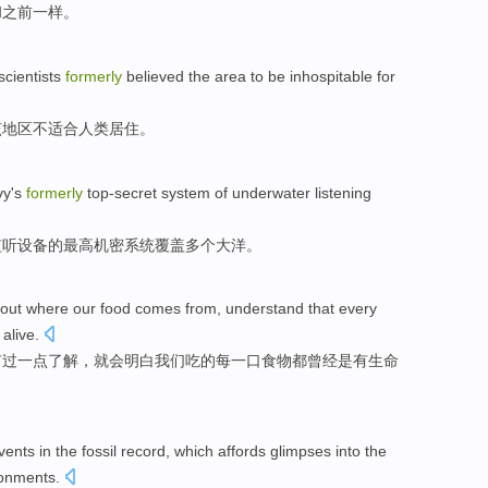
和之前
一样
。
scientists
formerly
believed
the
area
to
be inhospitable
for
该
地区
不
适合人类居住。
y's
formerly
top-secret
system
of
underwater
listening
监听
设备
的最高
机密
系统
覆盖多个
大洋
。
out
where
our
food
comes
from,
understand that
every
alive
.
有过
一点
了解
，就会
明白
我们
吃的
每
一口食物
都
曾经
是
有生命
vents
in
the
fossil
record
,
which
affords
glimpses
into the
ronments
.