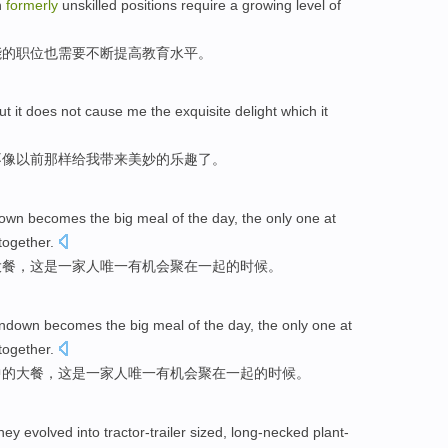
n
formerly
unskilled
positions
require a
growing
level
of
能
的
职位
也需要
不断提高
教育
水平
。
ut
it
does not
cause
me
the
exquisite
delight
which it
不
像以前
那样
给
我
带来
美妙
的
乐趣
了。
own
becomes
the
big meal
of
the
day
,
the only one
at
together
.
大餐
，
这
是
一家人
唯一
有机
会聚
在一起
的时候。
ndown
becomes
the
big meal
of
the
day
,
the only one
at
together
.
中的
大餐
，
这
是
一家人
唯一
有机
会聚
在一起
的时候。
hey
evolved
into tractor-trailer
sized, long-necked
plant-