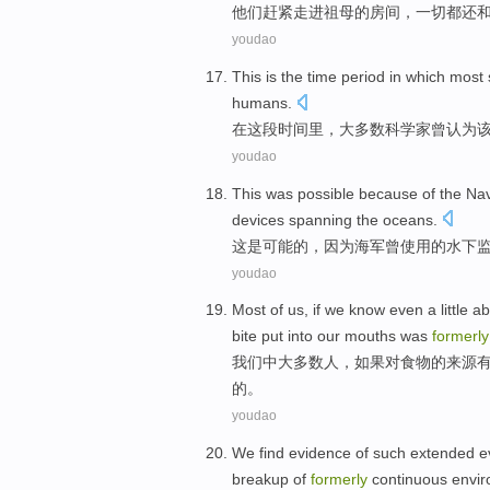
他们
赶紧
走进
祖母
的
房间
，
一切
都
还
youdao
This
is the
time
period in
which
most
humans
.
在
这
段
时间
里，
大多数
科学家
曾
认为
youdao
This
was
possible
because
of
the
Nav
devices
spanning
the oceans
.
这
是
可能
的
，
因为
海军
曾
使用
的
水下
youdao
Most
of
us
,
if
we
know
even a little
ab
bite
put into our mouths
was
formerly
我们
中
大多数
人，
如果
对
食物
的
来源
的。
youdao
We
find
evidence
of
such
extended
e
breakup
of
formerly
continuous
envi