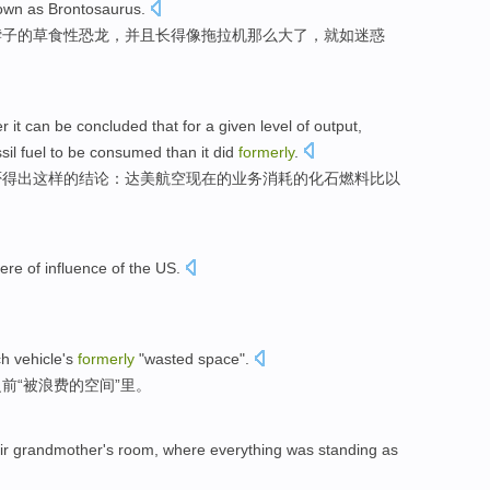
own
as Brontosaurus
.
脖子的
草食性
恐龙，并且长得
像
拖拉机那么大了，就如迷惑
er
it can be
concluded
that
for
a given
level
of
output
,
sil
fuel
to be consumed
than
it did
formerly
.
否
得出
这样的结论：
达美航空
现在
的
业务
消耗的
化石
燃料
比以
ere
of influence of the US.
ch
vehicle's
formerly
"
wasted
space
".
前“
被浪费
的
空间
”里。
ir
grandmother
's
room
,
where everything
was
standing
as