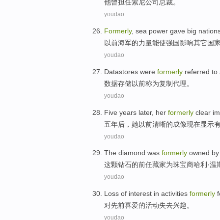
他
曾
担任索尼
公司
总裁。
youdao
Formerly
,
sea
power
gave
big nation
以前
海军
的
力量
能使强国
影响
其它国
youdao
Datastores
were
formerly
referred
to
数据存储
以前
称为
复制
代理
。
youdao
Five
years later
,
her
formerly
clear
i
五
年后
，
她
以前
清晰
的
成像
现在
显示
youdao
The
diamond
was
formerly
owned
by
这
颗钻石
的前任藏家
为
珠宝商
哈利
·温
youdao
Loss
of interest
in
activities
formerly
f
对
先前
喜爱的
活动
失去
兴趣。
youdao