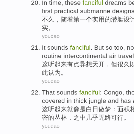
In time,
these
fanciful
dreams
b
first
practical
submarine
design
不久，随着
第一个
实用
的
潜艇
设
实
。
youdao
It
sounds
fanciful
.
But
so
too
, n
routine
intercontinental
air
travel
这
听起来
有点异想天开
，
但
很久
此
认为
。
youdao
That
sounds
fanciful
:
Congo
, th
covered in
thick
jungle
and
has 
这
听起来
就像是白日做梦
：
面积
密
的
丛林
，之中
几乎
无
路可行
。
youdao