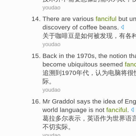
youdao
There
are
various
fanciful
but
un
discovery
of coffee
beans
.
关于
咖啡豆
是
如何
被发现
，有
各
youdao
Back in
the 1970
s
, the
notion
th
become ubiquitous
seemed
fanc
追溯到
1970
年代
，认为
电脑
将
很
际。
youdao
Mr Graddol
says
the
idea
of
Eng
world
language
is not
fanciful
.
葛
拉多尔
表示
，
英语
作为
世界
语
不切实际。
youdao