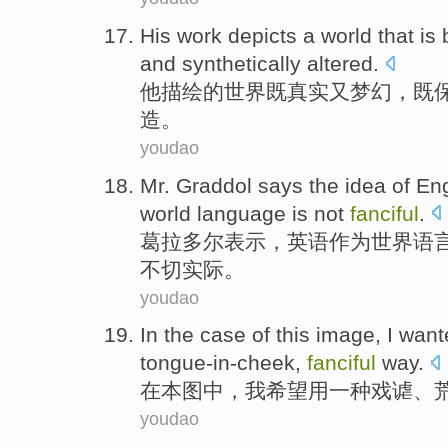
His
work depicts
a
world
that is
and synthetically
altered
.
他
描绘
的
世界
既
真实
又
梦幻
，既
造
。
youdao
Mr. Graddol
says
the
idea
of
Eng
world
language
is not
fanciful
.
葛
拉多尔
表示
，
英语
作为
世界
语
不切实际。
youdao
In
the case
of
this
image,
I
want
tongue-in-cheek
,
fanciful
way
.
在
本图
中
，
我
希望
用
一种
戏谑
、
youdao