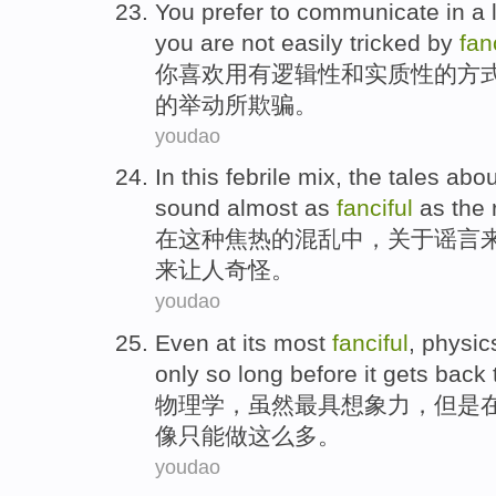
You
prefer
to
communicate
in
a
you are
not
easily
tricked
by
fan
你
喜欢
用
有
逻辑性
和
实质性
的方
的举动所欺骗。
youdao
In
this
febrile
mix
, the tales
abou
sound
almost
as
fanciful
as the
在
这种
焦
热
的
混乱
中，
关于
谣言
来
让人
奇怪
。
youdao
Even
at
its most
fanciful
,
physic
only
so
long
before
it gets
back
物理学
，
虽然
最
具想象力
，但是
像
只能
做
这么
多
。
youdao