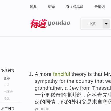
词典
翻译
有道精品课
云笔记
中英
有道 - 网易旗下搜索
双语例句
A
more
fanciful
theory is that
Mr
全部
sympathy
for
the
country
that
w
口语
grandfather
, a
Jew
from
Thessal
书面语
一
个
更
稀奇
的推测说，
萨科奇
先
论文
然
的
同情
，
他
的外祖父
是
来自
塞
youdao
原声例句