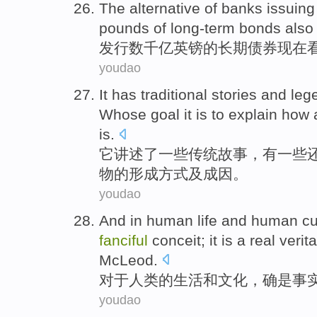
The alternative
of
banks
issuing
pounds
of
long-term
bonds
als
发行
数千亿
英镑
的
长期
债券
现在
youdao
It
has
traditional
stories
and leg
Whose
goal
it
is to explain
how
is.
它
讲述
了
一些
传统
故事，有一些
物
的形成
方式
及
成因
。
youdao
And in
human
life
and
human
cu
fanciful
conceit; it
is
a real verit
McLeod
.
对于
人类
的
生活
和
文化
，
确是
事
youdao