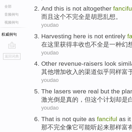
全部
And
this
is not
altogether
fancifu
音频例句
而且
这个
不
完全
是胡思乱想
。
视频例句
youdao
权威例句
Harvesting
here
is
not
entirely
f
在这里
获得丰收
也
不
全
是一种幻
youdao
go
返回词典
top
Other
revenue-raisers look
simil
其他
增加收入的渠道
似乎
同样
富
youdao
The lasers
were
real
but
the
pla
激光
倒是
真的
，
但
这个
计划
却是
youdao
That
is not
quite
as
fanciful
as
it
那
不
完全
像
它
可能
听起来
那样
富