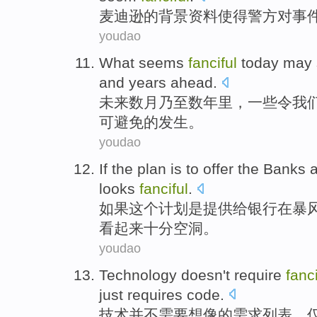
麦迪逊
的
背景
资料
使得
警方
对
事
youdao
What seems
fanciful
today
may
and
years
ahead.
未来数月
乃至数年里，一些令我
可避免的发生。
youdao
If
the
plan
is
to offer
the
Banks
looks
fanciful
.
如果
这个
计划
是
提供
给
银行
在
暴
看起来
十分空洞。
youdao
Technology
doesn't
require
fanci
just
requires
code
.
技术
并不
需要
想像
的
需求
列表
，