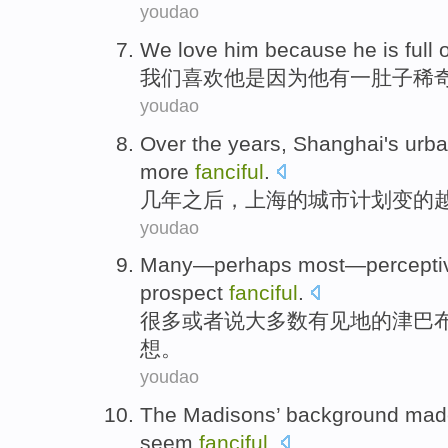
youdao
We
love
him
because
he
is
full 
我们
喜欢
他
是因为
他
有
一肚子
稀
youdao
Over the
years
,
Shanghai
's
urb
more
fanciful
.
几年之后
，
上海
的
城市
计划
变
的
youdao
Many
—perhaps
most
—percept
prospect
fanciful
.
很多
或者说
大多数
有见地的
津巴
想
。
youdao
The
Madisons
’
background
mad
seem
fanciful
.