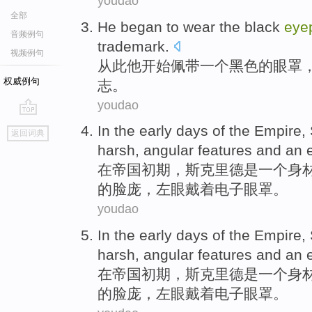
youdao
全部
He
began to
wear
the
black
eye
音频例句
trademark
.
视频例句
从此
他
开始
佩带
一
个
黑色
的
眼罩
权威例句
志
。
youdao
go
In
the early days
of the
Empire
,
返回词典
top
harsh,
angular
features and an
在
帝国
初期
，
斯克里德
是
一个
身
的脸庞，左眼戴着
电子
眼罩。
youdao
In
the early days
of the
Empire
,
harsh,
angular
features and an
在
帝国
初期
，
斯克里德
是
一个
身
的脸庞，左眼戴着
电子
眼罩。