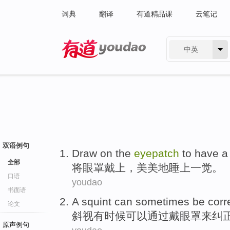
词典
翻译
有道精品课
云笔记
中英
有道 - 网易旗下搜索
双语例句
Draw
on
the
eyepatch
to have
a
全部
将眼罩
戴
上
，美美地睡上一觉。
口语
youdao
书面语
A squint
can sometimes
be
corr
论文
斜视
有时候
可以
通过
戴
眼罩
来
纠
原声例句