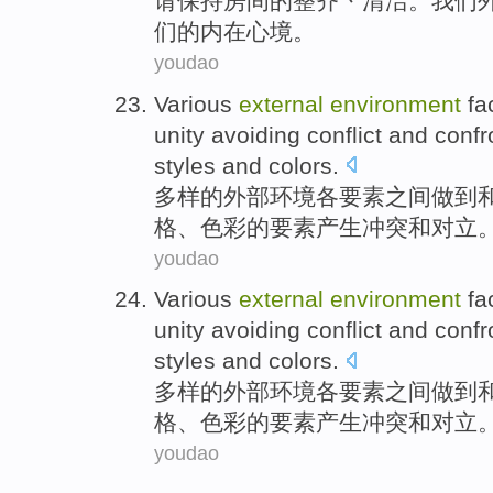
请
保持
房间
的
整齐丶
清洁
。
我们
们的
内在
心境
。
youdao
Various
external
environment
fa
unity
avoiding
conflict
and
confr
styles
and
colors
.
多样
的
外部
环境
各
要素
之间
做到
格
、
色彩
的要素
产生冲突
和
对立
youdao
Various
external
environment
fa
unity
avoiding
conflict
and
confr
styles
and
colors
.
多样
的
外部
环境
各
要素
之间
做到
格
、
色彩
的要素
产生冲突
和
对立
youdao