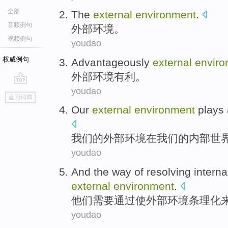
全部
The
external
environment
.
音频例句
外部
环境
。
视频例句
youdao
权威例句
Advantageously
external
enviro
外部
环境
有利
。
youdao
go
返回词典
top
Our
external
environment
plays
我们
的
外部
环境
在
我们的
内部
世
youdao
And the way of
resolving
interna
external
environment
.
他们需要
通过
使
外部
环境
条理化
youdao