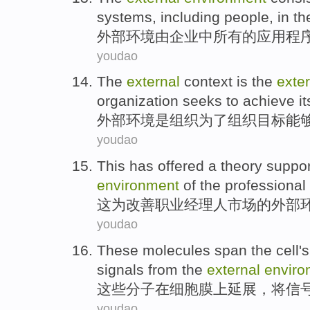
systems
,
including
people
,
in th
外部
环境
由
企业
中
所有
的
应用程
youdao
The
external
context
is
the
exte
organization
seeks
to
achieve it
外部
环境
是
组织
为了
组织目标能
youdao
This
has offered
a
theory
suppor
environment
of
the
professional
这
为
改善
职业
经理人
市场
的
外部
youdao
These
molecules
span
the
cell
signals
from
the
external
enviro
这些
分子
在
细胞膜
上
延展
，将
信
youdao