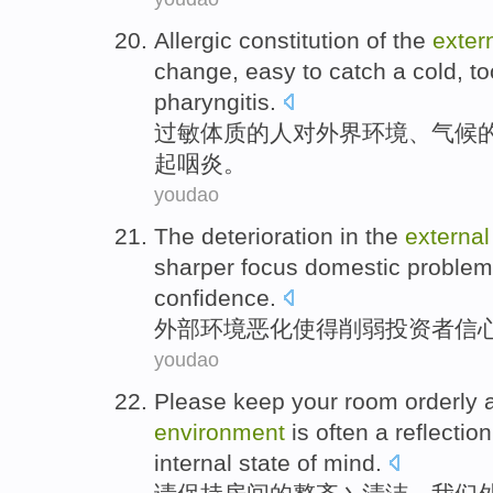
Allergic
constitution
of the
exter
change
,
easy to
catch a cold
,
to
pharyngitis
.
过敏
体质
的
人对
外界
环境
、
气候
起
咽炎。
youdao
The
deterioration
in the
external
sharper
focus
domestic
problem
confidence
.
外部
环境
恶化使得
削弱
投资者
信
youdao
Please
keep your
room
orderly
environment
is often
a
reflection
internal
state
of
mind.