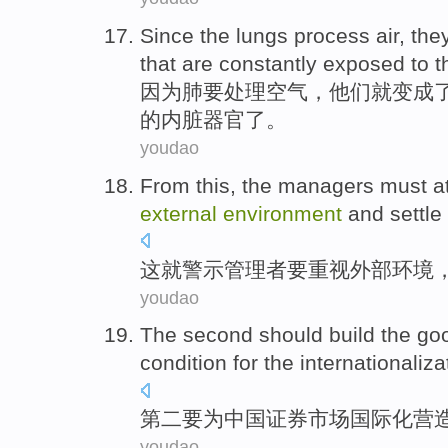
Since
the lungs
process
air
,
the
that are
constantly
exposed
to 
因为
肺
要
处理
空气
，
他们
就
变成
的
内脏
器官了。
youdao
From
this
,
the managers
must
a
external
environment
and
settle
这
就警示
管理者
要
重视
外部
环境
youdao
The second
should
build
the
go
condition
for
the
internationaliza
第二
要
为
中国
证券
市场
国际化
营
youdao