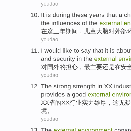
youdao
It is during
these
years that a
ch
the
influences
of
the
external
en
在
这三年期
间，
儿童
大脑
对外部
youdao
I would like
to
say that it is
abou
and
security
in the
external
env
对
国外
的
担心
，最主要
还是
在
安
youdao
The
strong
strength
in
XX
indust
provides
a
good
external
enviro
XX
省
的
XX
行业
实力
雄厚
，
这无疑
境
。
youdao
The
external
environment
consis