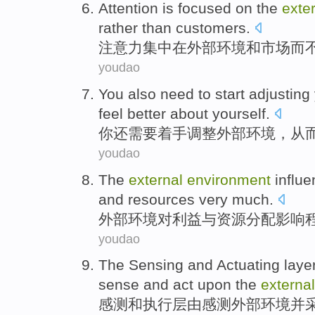
Attention
is
focused on
the
exte
rather
than
customers
.
注意力
集中
在
外部
环境
和
市场
而
youdao
You
also
need to
start
adjusting
feel
better
about yourself
.
你
还
需要
着手
调整
外部
环境
，从
youdao
The
external
environment
influ
and
resources
very much
.
外部
环境
对
利益
与
资源
分配
影响
youdao
The
Sensing
and
Actuating laye
sense
and
act
upon the
external
感
测
和
执行层
由
感测
外部
环境
并