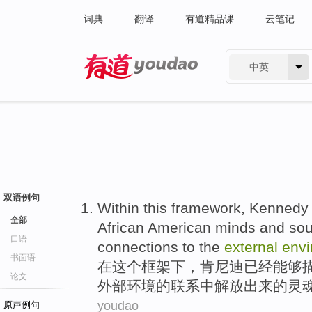
词典
翻译
有道精品课
云笔记
中英
有道 - 网易旗下搜索
双语例句
Within
this
framework
,
Kennedy
全部
African
American
minds
and
sou
口语
connections
to the
external
env
书面语
在
这个
框架下
，
肯尼迪
已经
能够
论文
外部
环境
的
联系
中解放出来
的
灵
youdao
原声例句