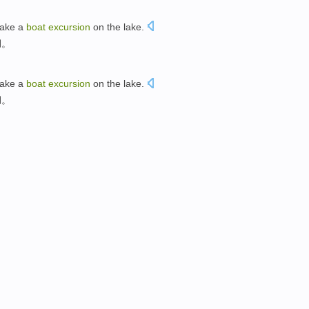
take a
boat
excursion
on the lake
.
湖。
take a
boat
excursion
on the lake
.
湖。