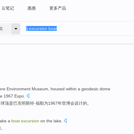
云笔记
惠惠
更多产品
英
ere
Environment
Museum
, housed within a
geodesic dome
e 1967
Expo
.
格球顶是
巴克
明斯特·
福勒
为
1967年
世博会
设计
的。
take a
boat
excursion
on the lake
.
湖。