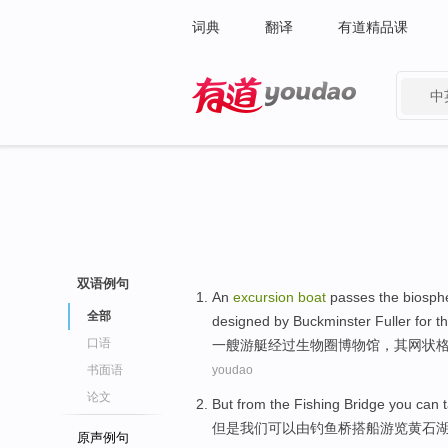
词典
翻译
有道精品课
中
有道 - 网易旗下搜索
双语例句
An
excursion
boat
passes the
biosph
全部
designed
by
Buckminster
Fuller
for
th
口语
一
艘
游艇
经过
生物圈
博物馆
，其
网状
书面语
youdao
论文
But
from the
Fishing
Bridge
you
can
但是
我们
可以
由
钓鱼
桥
搭
船游览黄石
原声例句