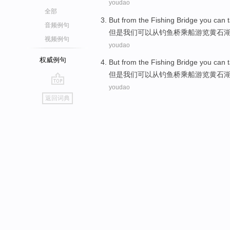
youdao
全部
But
from the
Fishing
Bridge
you
can
音频例句
但是
我们
可以
从
钓鱼
桥
乘船
游览
黄石
视频例句
youdao
权威例句
But
from the
Fishing
Bridge
you
can
但是
我们
可以
从
钓鱼
桥
乘船
游览
黄石
youdao
go
返回词典
top