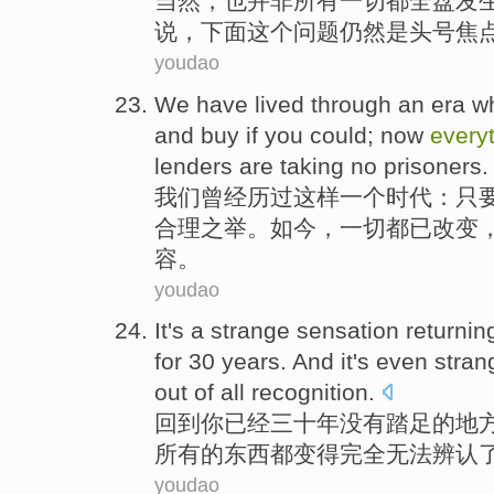
当然
，也
并非
所有一切都
全盘
发
说
，下面
这个
问题
仍然
是
头号
焦
youdao
We
have lived
through
an
era
wh
and
buy
if
you
could
;
now
every
lenders
are
taking no
prisoners
.
我们
曾
经历过这样
一个
时代
：
只
合理
之举。
如今
，
一切都
已
改变
容。
youdao
It
's
a
strange
sensation
returnin
for 30
years
.
And
it
's even
stran
out
of
all
recognition
.
回到
你
已经
三十
年
没有
踏足
的
地
所有
的东西都
变得完全
无法
辨认
youdao