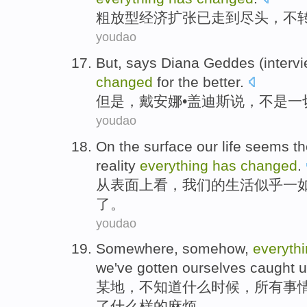
粗放型
经济
扩张
已
走
到
尽头
，
不
youdao
But
,
says
Diana
Geddes
(interv
changed
for
the
better
.
但是
，
戴安娜
•盖
迪斯
说
，
不是
一
youdao
On the
surface
our
life
seems
t
reality
everything
has
changed
.
从
表面上看
，
我们
的
生活
似乎
一
了。
youdao
Somewhere
,
somehow
,
everyth
we
've
gotten
ourselves caught
u
某地
，
不知道什么时候
，
所有事
了
什么样
的麻烦。