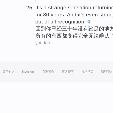
It
's
a
strange
sensation
returnin
for 30
years
.
And
it
's even
stran
out
of
all
recognition
.
回到
你
已经
三十
年
没有
踏足
的
地
所有
的东西都
变得完全
无法
辨认
youdao
关于有道
Investors
有道智选
官方博客
技术博客
诚聘英