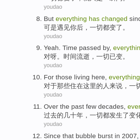
youdao
But
everything
has
changed
sin
可是
遇见
你后，
一切
都
变了
。
youdao
Yeah
.
Time
passed by
,
everythi
对呀
。
时间
流逝
，
一切
已
变
。
youdao
For
those
living
here
,
everything
对于
那些
住
在这里
的人来说，
一
youdao
Over the past
few decades
,
ever
过去
的
几十
年，
一切都
发生
了变
youdao
Since
that
bubble
burst
in
2007