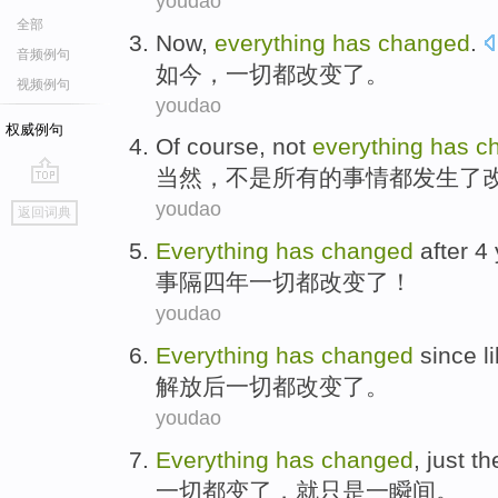
youdao
全部
Now
,
everything
has
changed
.
音频例句
如今
，
一切
都改变了。
视频例句
youdao
权威例句
Of course
,
not
everything
has
c
当然
，
不是
所有
的事情都
发生
了
go
youdao
返回词典
top
Everything
has
changed
after
4
事
隔
四
年一切都
改变了
！
youdao
Everything
has
changed
since l
解放后
一切
都
改变了
。
youdao
Everything
has
changed
,
just
th
一切
都
变了
，
就只是
一瞬间。