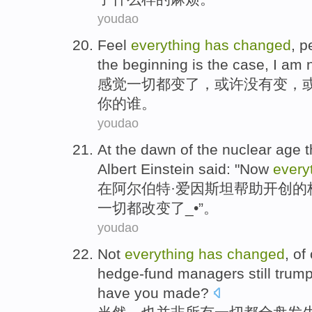
youdao
Feel
everything
has
changed
,
p
the beginning
is
the
case
,
I am
感觉
一切
都
变
了，
或许
没有
变，
你的谁。
youdao
At the
dawn
of the
nuclear
age
t
Albert Einstein
said
: "
Now
every
在
阿尔伯特·
爱因斯坦
帮助
开创
的
一切
都改变了_•”。
youdao
Not
everything
has
changed
,
of
hedge-fund
managers
still
trum
have
you
made
?