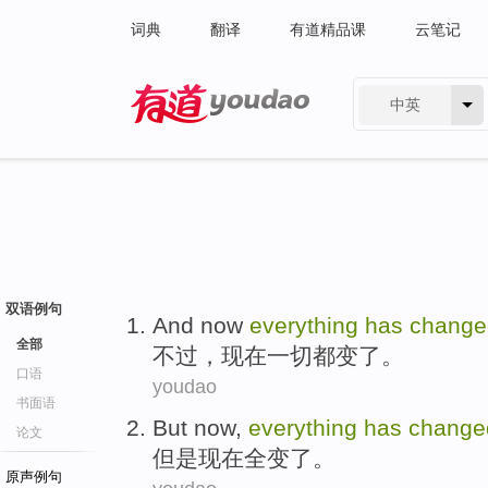
词典
翻译
有道精品课
云笔记
中英
有道 - 网易旗下搜索
双语例句
And
now
everything
has
change
全部
不过，
现在
一切
都变了。
口语
youdao
书面语
But
now
,
everything
has
change
论文
但是
现在
全
变
了。
原声例句