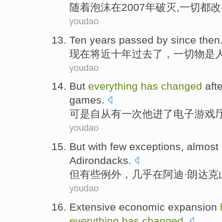
随着
泡沫
在
2007年
破灭
,
一切
都改
youdao
Ten
years
passed
by since then
现在将近十
年
过去了
，
一切
物是
youdao
But
everything
has
changed
aft
games.
可是
自从有一次
他
进了电子
游戏
youdao
But
with few
exceptions
,
almost
Adirondacks
.
但
有些
例外
，
几乎
在
阿迪·朗达克
youdao
Extensive
economic
expansion
everything
has
changed
.