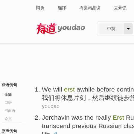
词典
翻译
有道精品课
云笔记
中英
有道 - 网易旗下搜索
双语例句
We
will
erst
awhile
before
conti
全部
我们
将
休息
片刻
，
然后
继续
徒步
口语
youdao
书面语
Jerchavin
was
the
really
Erst
Ru
论文
transcend
previous
Russian
cla
原声例句