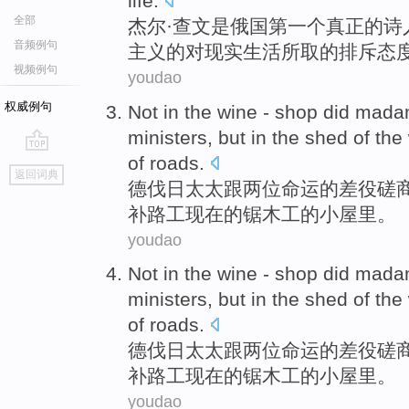
life
.
全部
杰尔
·查文
是
俄国
第一个
真正
的
诗
音频例句
主义的
对
现实
生活所取的
排斥
态
视频例句
youdao
权威例句
Not in the wine - shop did
madam
ministers,
but
in
the
shed
of
the
of
roads.
go
返回词典
top
德
伐
日太太
跟
两位命运
的
差役磋
补路
工
现在
的
锯
木工
的小屋里。
youdao
Not in the wine - shop did
madam
ministers,
but
in
the
shed
of
the
of
roads.
德
伐
日太太
跟
两位命运
的
差役磋
补路
工
现在
的
锯
木工
的小屋里。
youdao