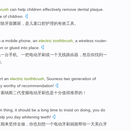
brush
can
help
children
effectively
remove
dental
plaque
.
e
of
children.
清除
牙
面菌斑
，
是
儿童
口腔
护理
的
有效
工具
。
t-a
mobile phone
,
an
electric
toothbrush
, a
wireless
router-
on
or glued
into place.
说
一台
手机
、
一
把
电动
牙刷
或
一个
无线
路由器
，然后你
找到
一
的。
rt
an
electric
toothbrush
,
Souness
two
generation
of
ry
worthy
of
recommendation
!
，
索纳斯
二
代
变频
电动牙刷
也是
十分
值得
推荐
的
！
rm
thing
,
it
should be
a long time
to
insist on
doing
,
you
do
elp
you
day
whitening
teeth
!
长期
来
坚持
去做
，
你
也别
想
一
个
电动
牙刷就
能
帮
你
一天
美白
牙