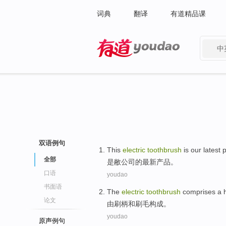
词典
翻译
有道精品课
中
有道 - 网易旗下搜索
双语例句
This
electric
toothbrush
is
our
latest
全部
是
敝
公司的
最新
产品。
口语
youdao
书面语
The
electric
toothbrush
comprises
a
论文
由
刷
柄
和
刷毛构成。
youdao
原声例句