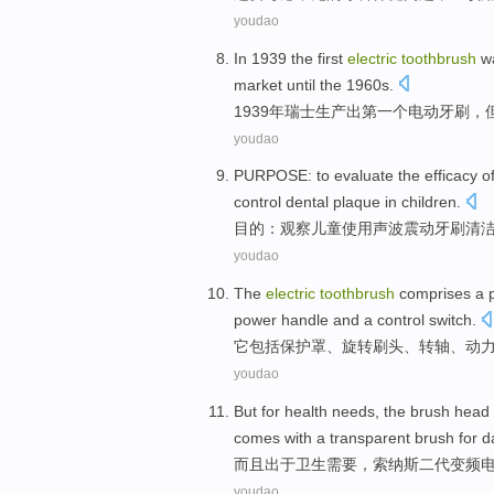
youdao
In 1939
the first
electric
toothbrush
w
market
until
the 1960
s
.
1939年
瑞士
生产出
第一
个
电动
牙刷
，
youdao
PURPOSE
:
to evaluate
the
efficacy
o
control
dental plaque
in children
.
目的
：
观察
儿童
使用
声波震动
牙刷
清
youdao
The
electric
toothbrush
comprises
a p
power
handle
and
a
control
switch
.
它
包括
保护罩
、
旋转
刷
头
、
转轴
、
动
youdao
But
for
health
needs
,
the
brush
head
comes with
a
transparent
brush
for
d
而且
出于
卫生
需要
，
索纳斯
二
代
变频
youdao