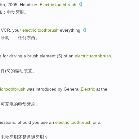
5th
, 2005.
Headline
:
Electric
toothbrush
.
条
：
电动
牙刷。
r VCR
, your
electric
toothbrush
everything
.
动
牙刷——
任何东西
。
e
for
driving
a
brush
element
(5)
of
an
electric
toothbrush
.
元件
(
5
)
的
驱动
装置
。
ic
toothbrush
was introduced
by
General
Electric
at the
个
可充电的
电动
牙刷
。
uestions
.
Should you
use
an
electric
toothbrush
or
a
用
电动
牙刷
还是
普通
牙刷？