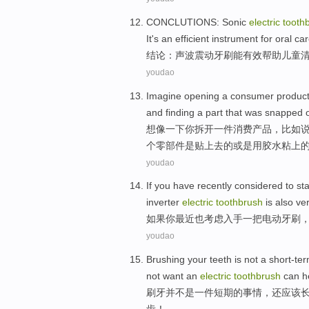
CONCLUTIONS
:
Sonic
electric
tooth
It's
an
efficient
instrument
for
oral
car
结论
：
声波震动
牙刷
能
有效
帮助
儿童
youdao
Imagine
opening
a
consumer
produc
and
finding
a part that
was
snapped 
想像一下
你拆开
一
件
消费
产品，
比如
个零部件
是
贴上去的或是用胶水粘上
youdao
If
you
have recently
considered
to
sta
inverter
electric
toothbrush
is also
ve
如果
你
最近
也考虑
入手
一
把
电动
牙刷
youdao
Brushing your teeth
is
not
a
short-te
not
want
an
electric
toothbrush
can
h
刷牙
并
不是
一
件
短期
的事情，
还
应该