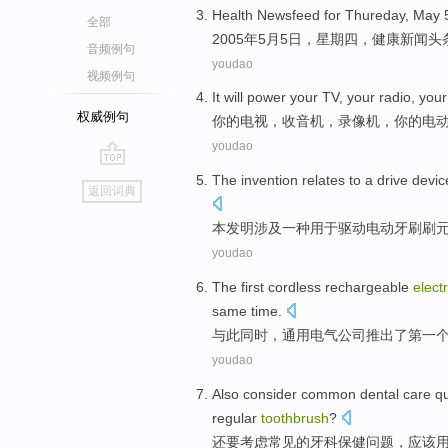
Health
Newsfeed
for Thureday,
May 
全部
2005年
5
月5日，星期四，
健康
新闻头
音频例句
youdao
视频例句
It will power
your
TV
, your
radio
,
you
权威例句
你
的
电视
，
收音机
，
录像机
，你的
电
youdao
go
The invention
relates
to a
drive
devic
返回词典
top
本
发明涉及
一种
用于
驱动
电动牙刷刷
youdao
The
first
cordless
rechargeable
electr
same time.
与此同时
，通用电气公司推出
了
第一
youdao
Also
consider
common
dental
care
q
regular
toothbrush
?
还要
考虑
常见
的
牙科
保健
问题
，
应该