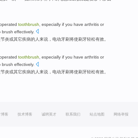
-operated
toothbrush
,
especially if
you have arthritis
or
to
brush
effectively
.
关节炎
或
其它
疾病
的人来说，电动牙刷
将
使刷牙轻松有效。
-operated
toothbrush
,
especially if
you have arthritis
or
to
brush
effectively
.
关节炎
或
其它
疾病
的人来说，电动牙刷
将
使刷牙轻松有效。
方博客
技术博客
诚聘英才
联系我们
站点地图
网络举报