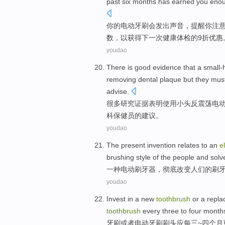
past
six
months has
earned
you
eno
你
的
电动
牙刷
会
发出声音，
提醒
你
注
数
，以获得
下一次
健康体检
的9
折
优惠
youdao
There is good
evidence
that a
small-
removing
dental
plaque
but
they
mus
advise
.
很多研究
证据
表明
使用
小头
反
震荡
电
科
保健员的建议。
youdao
The present invention relates to
an
e
brushing
style
of
the
people
and
solv
一
种
电动
刷牙
器，
彻底
改变
人们
的
刷
youdao
Invest in
a
new
toothbrush
or
a
repla
toothbrush
every
three
to
four
month
牙刷
或者
电动
牙
刷刷
头应
每
三
~
四
个
月