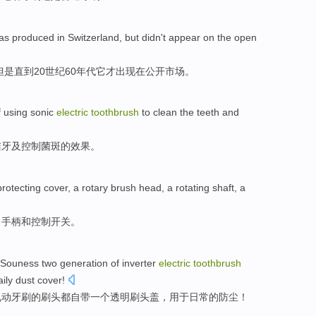
as
produced
in Switzerland
,
but
didn
't
appear
on
the
open
但是
直到
20世纪60
年代
它
才
出现
在
公开
市场
。
f
using
sonic
electric
toothbrush
to
clean the
teeth
and
洁
牙
及
控制
菌斑
的
效果
。
rotecting
cover
,
a rotary
brush
head
, a rotating
shaft
, a
力
手柄
和
控制
开关
。
Souness
two
generation
of inverter
electric
toothbrush
aily
dust cover
!
电动
牙刷
的
刷
头
都
自带
一个
透明
刷头盖，
用于
日常
的
防尘
！