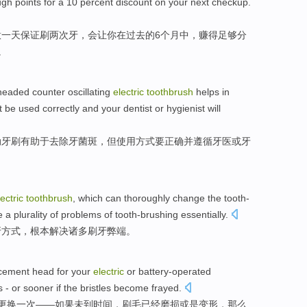
ugh
points
for a 10 percent
discount on
your next
checkup
.
意
一天
保证
刷
两次
牙，会
让
你
在
过去
的
6
个
月中，
赚得
足够
分
。
headed
counter
oscillating
electric
toothbrush
helps in
t be
used
correctly
and
your dentist
or
hygienist
will
动
牙刷
有助于
去除
牙
菌斑
，
但
使用方式
要
正确
并
遵循
牙医
或
牙
lectric
toothbrush
,
which can thoroughly
change
the
tooth-
e
a plurality of problems of tooth-brushing essentially.
牙
方式
，根本
解决
诸多刷牙弊端。
cement
head for your
electric
or battery-operated
s
-
or
sooner
if
the
bristles
become frayed
.
更换
一
次——
如果
未到时间，
刷
毛
已经
磨损
或是
变形，那么