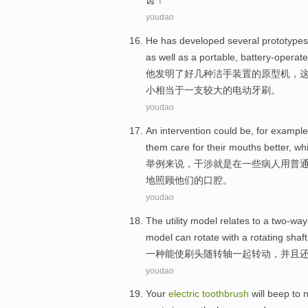
齿
！
youdao
He
has
developed
several
prototypes
as well as
a
portable
, battery-operat
他
发明了
好几
种
洁
手
装置
的
原型
机，
小
相当于一支
较大
的电动
牙刷
。
youdao
An
intervention could
be,
for
example
them
care for
their
mouths
better
,
whi
举例
来说
，
干涉
就是在
一些
病人
用
普
地
照顾
他们
的
口腔
。
youdao
The utility model relates
to
a
two-way
model can
rotate
with
a
rotating
shaf
一
种
能
使
刷
头
随
转轴
一起
转动
，
并且
youdao
Your
electric
toothbrush
will
beep
to n