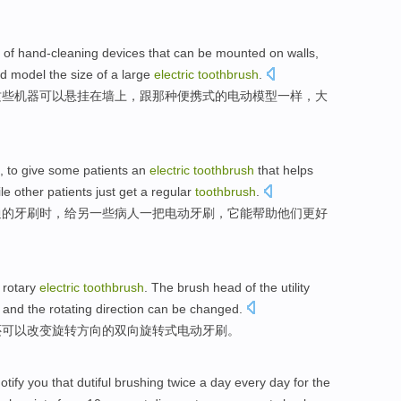
of
hand-cleaning
devices
that
can be
mounted
on walls
,
ed
model
the
size
of a
large
electric
toothbrush
.
这些
机器
可以
悬挂
在
墙上，跟那种
便携式
的
电动
模型
一样
，
大
,
to give
some
patients
an
electric
toothbrush
that
helps
le
other
patients
just get
a
regular
toothbrush
.
通
的
牙刷
时
，
给
另一些
病人
一
把
电动
牙刷，它
能帮助
他们
更好
rotary
electric
toothbrush
. The
brush
head
of
the utility
t
and
the
rotating
direction
can
be
changed
.
还可以
改变
旋转
方向
的
双向
旋转式
电动
牙刷
。
otify
you
that dutiful
brushing
twice
a
day
every day
for
the