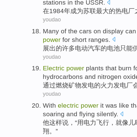
stations in
the USSR
.
在
1984年
成为
苏联
最大
的
热电厂
youdao
Many
of the
cars
on display
can
power
for
short
ranges
.
展出
的
许多
电动
汽车
的电池
只能
youdao
Electric
power
plants
that
burn
f
hydrocarbons
and
nitrogen oxid
通过
燃烧
矿物
发电的火力
发电厂
youdao
With
electric
power
it was
like
t
soaring
and
flying
silently
.
他
这样
说，“
用
电力
飞行
，就像
儿
翔
。”