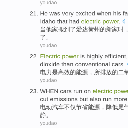
youdao
He
was very
excited
when
his f
Idaho
that
had
electric
power
.
当
他家
搬
到了
爱达荷
州的新家时
了。
youdao
Electric
power
is
highly efficient
dioxide
than
conventional
cars
.
电力
是
高效
的能源，
所排放
的
二
youdao
WHEN
cars
run
on
electric
powe
cut
emissions
but
also
run
more
电动
汽车
不仅
节省
能源
，
降低
尾
静
。
youdao