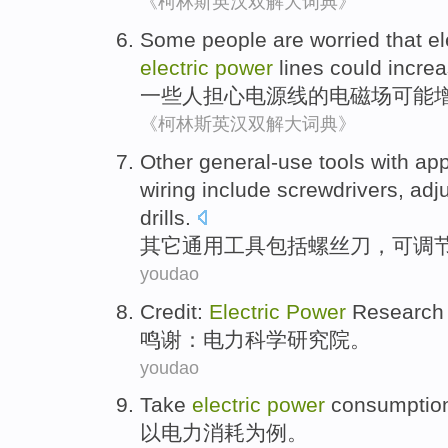
《柯林斯英汉双解大词典》
Some
people are
worried that
el
electric
power
lines
could
incre
一些
人
担心
电源线的
电磁场
可能
《柯林斯英汉双解大词典》
Other
general-use
tools
with app
wiring
include
screwdrivers
,
adj
drills
.
其它
通用
工具
包括
螺丝刀
，
可调
youdao
Credit
:
Electric
Power
Research 
鸣谢
：
电力
科学
研究院
。
youdao
Take
electric
power
consumptio
以
电力
消耗
为
例
。