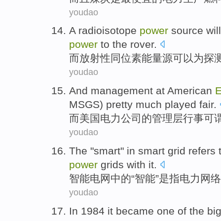
youdao
A radioisotope
power
source
will
power
to
the rover
.
而
放射性
同位素
能量
源
可以
为
探
youdao
And
management
at
American
E
MSGS) pretty much
played fair
.
而
美国
电力
公司的
管理层
行事
可
youdao
The "
smart
"
in
smart
grid
refers 
power
grids
with
it
.
智能
电网
中的
“智能”是
指
电力
网络
youdao
In
1984
it became
one
of the
bi