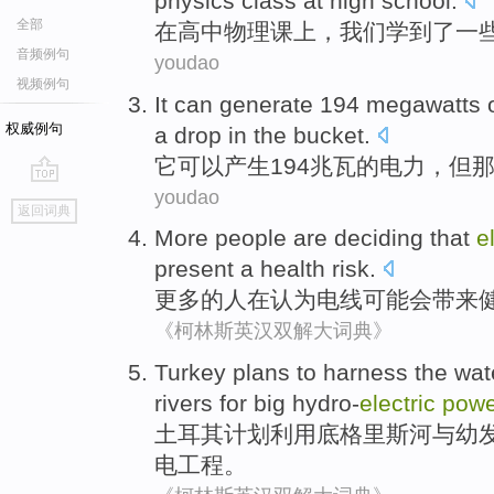
physics
class
at
high school
.
全部
在
高中
物理
课
上
，
我们
学
到了
一
音频例句
youdao
视频例句
It
can
generate
194
megawatts
权威例句
a drop in the bucket
.
它
可以
产生
194
兆瓦
的
电力
，
但
youdao
go
返回词典
top
More
people
are
deciding that
e
present a
health
risk
.
更多
的
人
在
认为
电线
可能会
带来
《柯林斯英汉双解大词典》
Turkey
plans
to harness
the wat
rivers
for
big hydro-
electric
powe
土耳其
计划
利用
底格里斯河
与
幼
电工程。