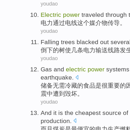
youdao
Electric
power
traveled
through
电力
通过
电线
这个
媒介
物传导
。
youdao
Falling
trees
blacked out
severa
倒下
的
树
使
几
条
电力
输送
线路
发
youdao
Gas
and
electric
power
systems
earthquake
.
储备无需冷藏的食品是很重要的
震中遭到毁坏。
youdao
And
it
is
the cheapest
source
of
production
.
而且
煤炭
是
最
便宜
的
电力
生产
燃