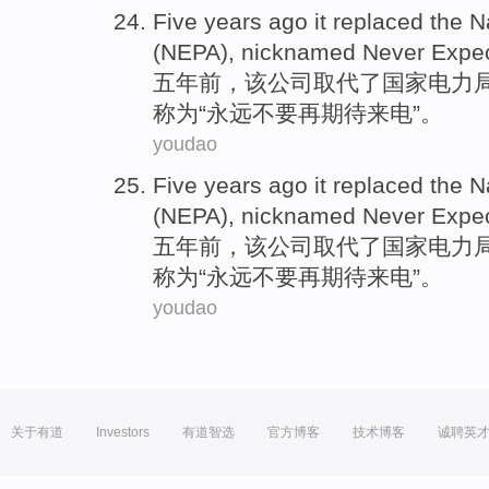
Five
years ago
it
replaced
the
N
(
NEPA
),
nicknamed
Never
Expe
五
年前
，
该
公司
取代
了
国家
电力局
称
为“
永远不要
再
期待
来电”。
youdao
Five
years ago
it
replaced
the
N
(
NEPA
),
nicknamed
Never
Expe
五
年前
，
该
公司
取代
了
国家
电力局
称
为“
永远不要
再
期待
来电”。
youdao
关于有道
Investors
有道智选
官方博客
技术博客
诚聘英