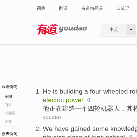
词典
翻译
有道精品课
云笔记
中英
有道 - 网易旗下搜索
双语例句
H
e is building a four-wheeled rob
全部
electric
power
.
口语
他
正在建造一个四轮机器人，其
书面语
youdao
论文
We
have
gained
some
knowled
原声例句