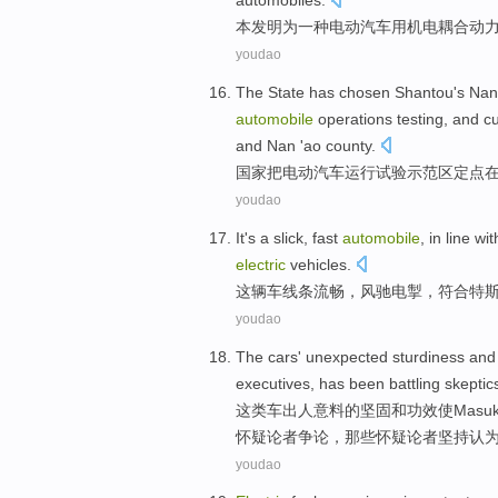
automobiles.
本
发明
为
一种
电动
汽车
用机电
耦合
动
youdao
The
State
has chosen
Shantou
's Nan
automobile
operations
testing
, and
cu
and
Nan 'ao county.
国家
把
电动
汽车
运行
试验
示范区
定点
youdao
It's a slick, fast
automobile
,
in line wit
electric
vehicles.
这辆车线条流畅，
风驰电掣
，
符合
特
youdao
The
cars
' unexpected
sturdiness
and
executives
, has been
battling
skeptic
这
类车
出人意料
的
坚固
和
功效使
Masu
怀疑
论者
争论
，
那些
怀疑论者坚持
认
youdao