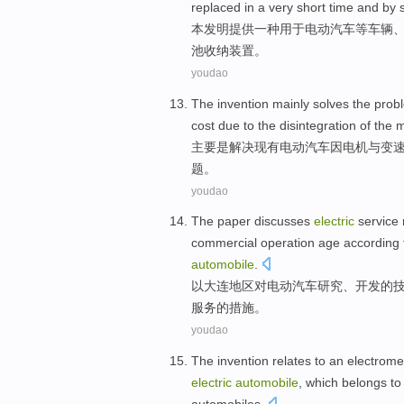
replaced
in
a very
short
time
and
by
本发明提供
一种
用于
电动
汽车
等车辆
池收纳
装置
。
youdao
The invention
mainly
solves
the
prob
cost
due
to the disintegration
of
the
m
主要
是解决
现有
电动
汽车
因
电机
与
变
题。
youdao
The paper
discusses
electric
service
commercial
operation
age
according
automobile
.
以
大连地区
对
电动
汽车
研究
、
开发
的
服务
的
措施
。
youdao
The invention
relates
to
an
electrome
electric
automobile
,
which belongs to