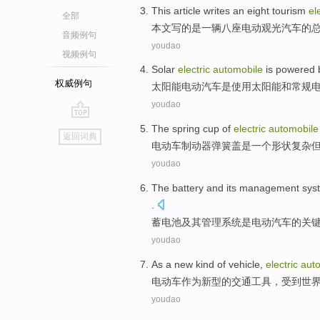
This article
writes
an
eight
tourism
el
全部
本文
写
的
是一
辆八
座
电动
观光
汽车
的
音频例句
youdao
视频例句
Solar
electric
automobile
is
powered 
权威例句
太阳能
电动
汽车
是
使用
太阳能
和
常规
youdao
go
The spring
cup of
electric
automobile
返回词典
top
电动车
制动器
弹簧
盖是
一个
形状复杂
youdao
The battery
and its
management
sys
.
蓄电池
及其
管理
系统
是
电动
汽车
的
关
youdao
As a
new kind
of
vehicle
,
electric
aut
电动车
作为
新型
的
交通工具
，
受到
世
youdao