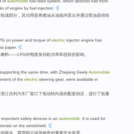
t
of
automobile
fuel
feed
system
,
which
absorbs
fuel
from
cks of
engine
by
fuel
injection.
要
组成部分
，
其
功用是
将燃油
从
油箱
内泵出
并
通过
喷油器供给
LPG on
power
and
torque
of
electric
injector
engine
has
his paper.
车
燃料——
LPG
对
电喷
发动机
功率
和
扭矩
的
影响
。
supporting
the
same time
,
with
Zhejiang
Geely
Automobile
ement
of
the
electric
steering gear
,
were
available in
与
浙江
吉利
汽车厂
签订了
电动
转向器
的
配套
协议
，
进行了
批量
important
safety
devices
in an
automobile
. It is used for
terials
on the
windshield
.
上
的
雨水
、
霜雪
和
尘埃
等
物质
的
重要
安全
装置
。