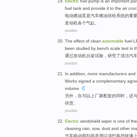
Electric
fuel pump
is
an important
par
fuel tank
and
provide it to the air cro
电动
燃油泵
是
汽车
燃油
供给
系统
的
重
发动机
各个气缸。
youdao
The
effect
of
clean
automobile
fuel-
been
studied
by
bench
scale
test
in t
通过
发动机
台架
试验
，
研究
了
清洁
汽
youdao
In addition
,
more
manufacturers
and
Works
signed
a
complementary
agre
volume
.
另外
，在
与
以上
厂家
配套
的
同时
，还
供货。
youdao
Electric
windshield wiper
is
one
of
the
cleaning
rain
,
sow
,
dust
and other
ma
汽车
电动
雨刮器
是
用以
清扫
风挡
玻璃