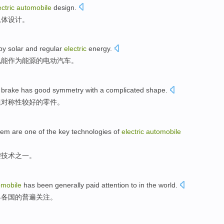
ectric
automobile
design
.
总体
设计
。
by
solar
and
regular
electric
energy
.
电能
作为
能源
的电动汽车。
brake
has good
symmetry
with
a
complicated
shape
.
但
对称性
较
好的零件。
tem
are
one
of
the
key
technologies
of
electric
automobile
键
技术
之一
。
omobile
has been
generally
paid attention
to in
the
world
.
界各国
的
普遍
关注
。