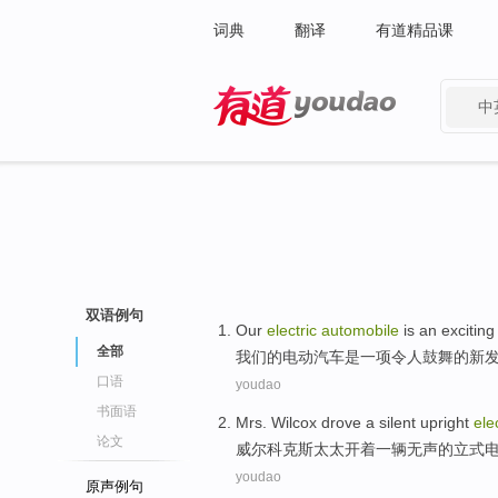
词典
翻译
有道精品课
中
有道 - 网易旗下搜索
双语例句
Our
electric
automobile
is
an
exciting
全部
我们
的
电动
汽车
是
一项
令人鼓舞
的
新
口语
youdao
书面语
Mrs.
Wilcox
drove
a
silent
upright
ele
论文
威尔
科克斯
太太
开着
一
辆
无声
的
立式
youdao
原声例句