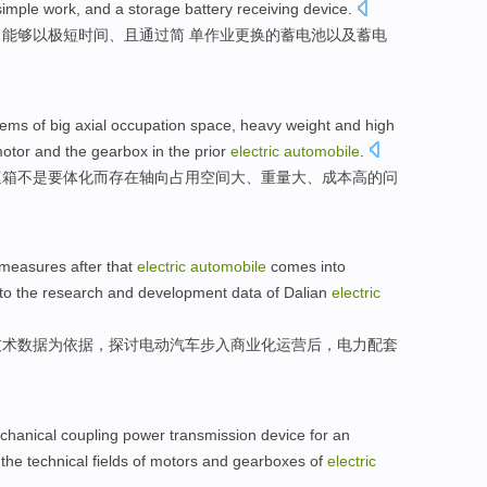
simple
work
,
and
a storage battery receiving
device
.
、
能够
以
极
短
时间
、
且
通过
简
单
作业
更换
的
蓄电池
以及
蓄电
lems
of
big
axial
occupation
space
,
heavy weight
and
high
otor
and the
gearbox
in
the prior
electric
automobile
.
速箱不是
要体化而
存在
轴向
占用
空间
大
、
重量
大、
成本
高
的
问
measures
after
that
electric
automobile
comes
into
to
the research
and
development
data
of
Dalian
electric
技术
数据
为
依据
，探讨电动汽车
步入
商业化
运营
后
，
电力
配套
chanical
coupling
power
transmission
device
for an
the
technical
fields
of motors
and
gearboxes
of
electric