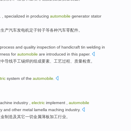
.
,
specialized in
producing
automobile
generator
stator
业
生产
汽车
发电机
定子
转子
等
各种
汽车
零配件。
process
and
quality
inspection
of
handicraft
tin
welding
in
rness for
automobile
are
introduced
in this paper.
程
中
导线手工
锡
焊
的
组成
要素
、
工艺
过程、
质量
检查
。
tric
system
of
the
automobile
.
achine
industry
,
electric
implement ,
automobile
ry
and
other
metal
lamella maching
industry
.
五金
制造
及
其它
一切
金属
薄板加工
行业
。