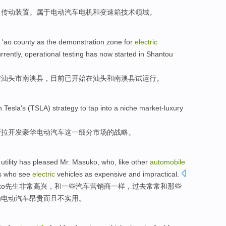
力
传动
装置
。
属于
电动汽车
电机
和
变速箱
技术
领域
。
 '
ao
county
as the
demonstration
zone for
electric
rrently
, operational testing
has
now
started
in
Shantou
在
汕头市
南澳
县
，
目前
已
开始
在
汕头
和
南澳县试运行。
h
Tesla
's (
TSLA
)
strategy
to
tap
into
a
niche
market-luxury
斯拉
开发
豪华
电动
汽车这
一
细分
市场的
战略
。
utility has
pleased
Mr.
Masuko
,
who
, like
other
automobile
s
who
see
electric
vehicles
as
expensive
and
impractical
.
ko
先生
非常
高兴
，和
一些
汽车
营销商一样
，过去常常和
那些
为
电动
汽车
昂贵
而且
不实用
。