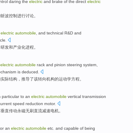
ntrol
daring
the
electric
and
brake
of the
direct
electric
的
斩波
控制
进行
讨论
。
electric
automobile
,
and
technical
R&D
and
cle.
术
研发
和
产业化进程
。
a
electric
automobile
rack and pinion
steering
system
,
chanism
is deduced
.
的
实际
结构
，
推导
了
该
转向
机构
的
运动学
方程
。
in particular to an
electric
automobile
vertical
transmission
current
speed reduction
motor
.
车
垂直
传动
永磁
无刷
直流减速电机。
or
an
electric
automobile
etc.
and
capable
of
being