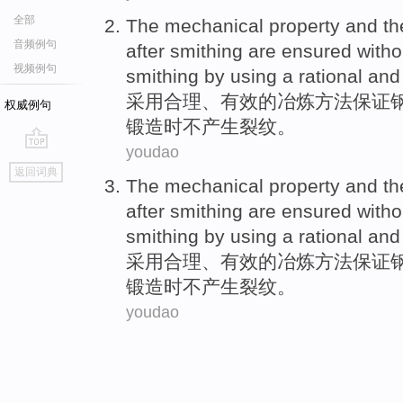
全部
The
mechanical
property
and t
音频例句
after
smithing
are
ensured
witho
视频例句
smithing by
using a
rational
an
采用
合理
、
有效
的
冶炼
方法
保证
权威例句
锻造时
不
产生
裂纹
。
youdao
go
返回词典
top
The
mechanical
property
and t
after
smithing
are
ensured
witho
smithing by
using a
rational
an
采用
合理
、
有效
的
冶炼
方法
保证
锻造时
不
产生
裂纹
。
youdao