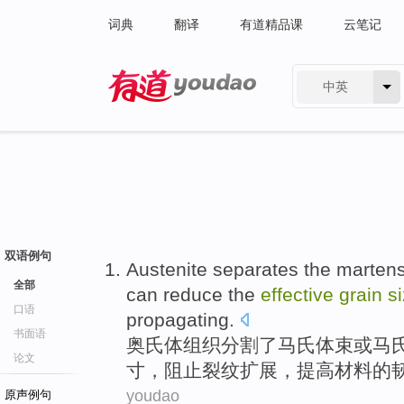
词典
翻译
有道精品课
云笔记
中英
有道 - 网易旗下搜索
双语例句
Austenite
separates
the
martens
全部
can reduce
the
effective
grain
s
口语
propagating
.
书面语
奥氏体组织
分割
了
马氏
体束
或
马
论文
寸
，
阻止
裂纹扩展，提高材料的
youdao
原声例句