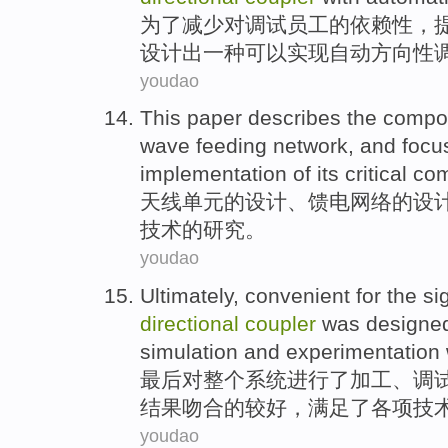
为了
减少
对
调试
员工
的
依赖性
，
设计出
一种
可以实现
自动
方向性
youdao
This paper describes
the
compos
wave
feeding
network
, and
focu
implementation of its critical 
天线
单元
的
设计
、
馈电
网络
的
设
技术的
研究
。
youdao
Ultimately
, convenient
for
the si
directional
coupler
was designe
simulation
and
experimentation
最后
对
整个系统进行了加工、调
结果
吻合
的
较好，满足了各项
技
youdao