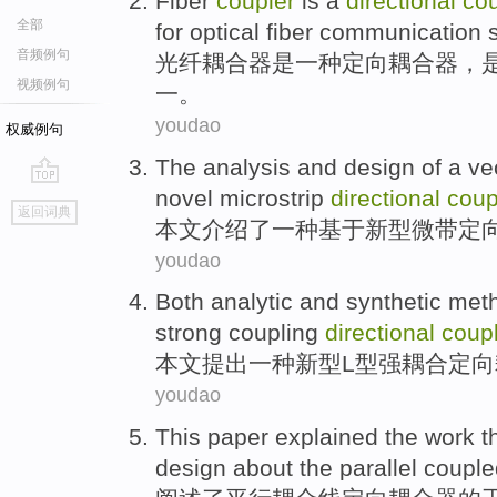
Fiber
coupler
is
a
directional
cou
全部
for optical
fiber
communication
音频例句
光纤
耦合器
是
一种
定向
耦合器，
视频例句
一。
youdao
权威例句
The analysis and design
of
a
ve
novel
microstrip
directional
coup
go
返回词典
top
本文
介绍
了
一种
基于
新型
微带
定
youdao
Both
analytic
and
synthetic
met
strong
coupling
directional
coup
本文提出
一种
新型
L型
强
耦合
定向
youdao
This paper explained
the
work
t
design
about the
parallel
couple