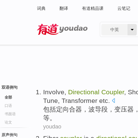
词典
翻译
有道精品课
云笔记
中英
有道 - 网易旗下搜索
双语例句
Involve
,
Directional
Coupler
, Sh
全部
Tune
,
Transformer
etc
.
口语
包括
定向
合器，波导段，
变压器
书面语
等
。
论文
youdao
原声例句