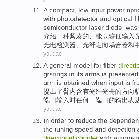
A
compact
,
low
input
power
opti
with
photodetector
and
optical f
semiconductor
laser
diode
, wa
介绍
一种
紧凑
的、
能
以
较低
输入
光电
检测器、
光纤
定向
耦合器
和
youdao
A
general
model
for
fiber
directi
gratings in its
arms
is
presented
arm is obtained
when
input
is f
提出
了
臂
内含有
光纤
光栅
的
方向
端口
输入
时
任何一端口的
输出
表
youdao
In order to
reduce
the
dependen
the tuning
speed
and
detection
directional
coupler
with
automat