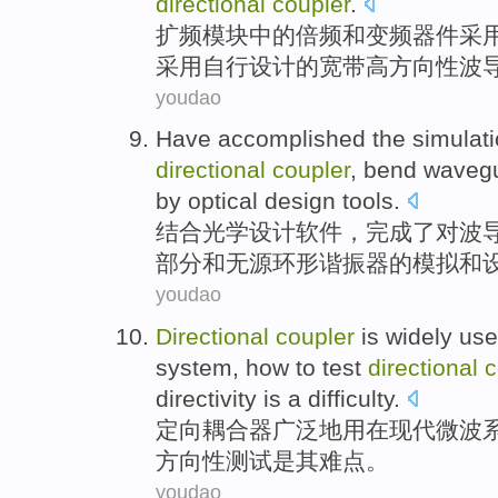
directional
coupler
.
扩频模块中的倍
频
和
变频器件采
采用自行设计的
宽带
高
方向性
波
youdao
Have accomplished
the
simulat
directional
coupler
,
bend
waveg
by optical
design
tools
.
结合
光学
设计
软件，完成
了
对
波
部分
和
无源
环形
谐振
器的
模拟
和
youdao
Directional
coupler
is
widely
us
system
, how to
test
directional
c
directivity
is
a
difficulty
.
定向
耦合器
广泛地
用
在
现代
微波
方向性
测试
是
其
难点
。
youdao