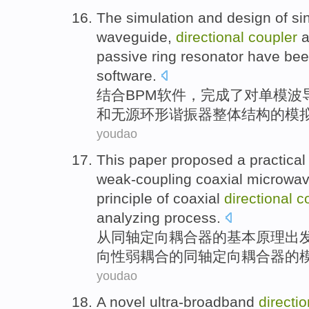
The
simulation
and
design
of
si
waveguide,
directional
coupler
a
passive
ring
resonator have be
software
.
结合
BPM
软件，
完成了
对
单模
波
和
无
源
环形
谐振
器整体
结构
的
模
youdao
This
paper proposed
a
practical
weak-coupling
coaxial
microwa
principle
of
coaxial
directional
c
analyzing process.
从
同轴
定向
耦合器
的
基本
原理
出
向性弱耦合的同轴定向
耦合器
的
youdao
A
novel ultra-broadband
directio