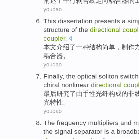
阐述
了
平行
耦合
线
定向
耦合器
的
youdao
This dissertation
presents
a
sim
structure
of the
directional
coupl
coupler
.
本文
介绍了
一
种
结构
简单
，
制作
耦合器。
youdao
Finally
, the optical
soliton
switch
chiral
nonlinear
directional
coup
最后
研究了
由
手
性光纤构成
的
非
光特性
。
youdao
The
frequency
multipliers
and
mi
the
signal
separator
is a
broadb