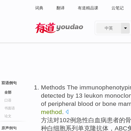
词典
翻译
有道精品课
云笔记
中英
有道 - 网易旗下搜索
双语例句
Methods
The immunophenotypi
全部
detected by
13
leukon
monoclon
口语
of peripheral blood
or
bone mar
书面语
method
.
论文
方法
对102
例
急性
白血病患者
的
种
白细胞
系列
单克隆
抗体
，
ABC
原声例句