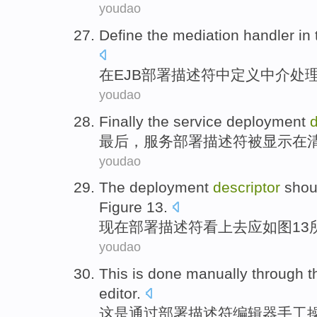
youdao
Define
the
mediation
handler
in
在
EJB
部署
描述符
中
定义
中介
处
youdao
Finally the
service
deployment
d
最后
，
服务
部署
描述符
被
显示
在
youdao
The
deployment
descriptor
shou
Figure
13
.
现在
部署
描述符
看上去
应
如图
13
youdao
This
is
done manually
through t
editor
.
这
是
通过
部署
描述符
编辑器
手工