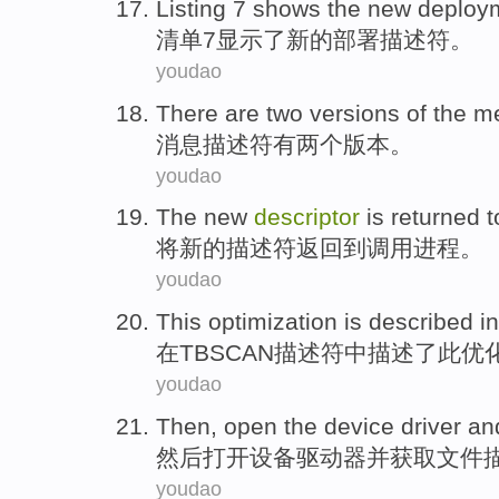
Listing
7
shows
the
new
deploy
清单
7
显示
了
新的
部署
描述符。
youdao
There are
two
versions
of the
m
消息
描述符
有
两个
版本
。
youdao
The
new
descriptor
is
returned
t
将
新的
描述
符
返回
到
调用
进程
。
youdao
This
optimization
is
described
in
在
TBSCAN
描述符中
描述
了
此
优
youdao
Then
,
open the
device
driver
an
然后
打开
设备
驱动器
并
获取
文件
youdao