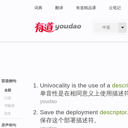
词典
翻译
有道精品课
云笔记
中英
有道 - 网易旗下搜索
双语例句
Univocality
is
the
use
of
a
descr
全部
单音性
是
在
相同
意义上
使用
描述
口语
youdao
书面语
Save
the
deployment
descriptor
论文
保存
这个
部署
描述符
。
原声例句