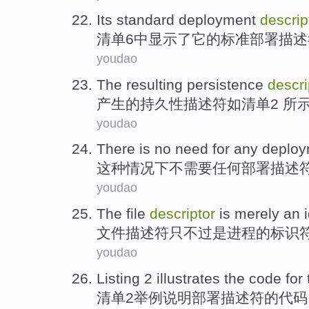
Its
standard
deployment
descrip
清单
6
中
显示了
它
的
标准
部署
描述
youdao
The
resulting persistence
descri
产生
的
持久性
描述符
如清单
2
所
youdao
There
is no
need for
any
deploy
这种
情况下
不
需要
任何
部署
描述
youdao
The
file
descriptor
is merely
an i
文件
描述
符只不过
是
进程的
标识
youdao
Listing
2
illustrates
the
code
for
清单
2
举例说明
部署
描述符
的
代码