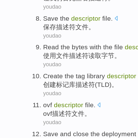
youdao
Save
the
descriptor
file
.
保存
描述
符文件。
youdao
Read the
bytes
with the
file
desc
使用
文件
描述符
读取
字节
。
youdao
Create
the
tag
library
descriptor
创建
标记
库
描述符
(
TLD
)。
youdao
ovf
descriptor
file
.
ovf
描述符
文件
。
youdao
Save
and
close the
deployment