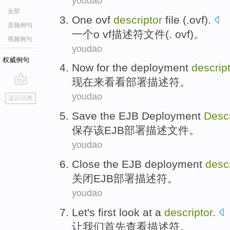
youdao
全部
One
ovf
descriptor
file
(
.ovf
).
音频例句
一个
o vf
描述符
文件
(
. ovf
)。
视频例句
youdao
权威例句
Now
for
the deployment
descrip
现在
来
看看
部署
描述符
。
go
youdao
返回词典
top
Save
the
EJB
Deployment
Descr
保存
该
EJB
部署
描述文件
。
youdao
Close
the EJB
deployment
descr
关闭
EJB
部署
描述符
。
youdao
Let
's
first
look at
a
descriptor
.
让
我们
首先
查看
描述符。