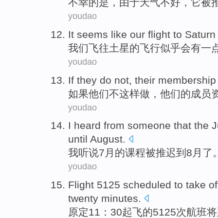
不幸
的是，
由于
天气
不好
，
它
被
youdao
It seems like
our
flight to
Saturn
我们
飞往
土星
的飞行
似乎
会
有
一
youdao
If
they
do
not,
their
membership
如果
他们
不
这样做
，
他们
的
成员
youdao
I
heard from someone that
the
J
until
August
.
我
听说
7月
的
课程
被
推迟
到
8月
了
youdao
Flight
5125
scheduled
to take
of
twenty
minutes
.
原定
11：30
起飞
的5125
次航班
将