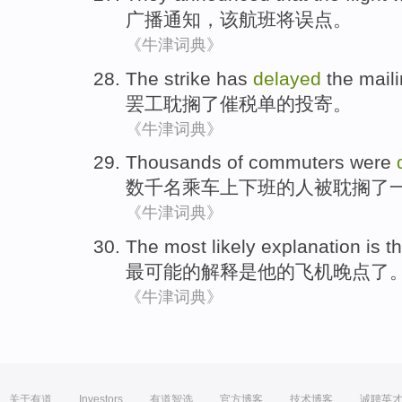
广播
通知，
该
航班
将
误点。
《牛津词典》
The strike
has
delayed
the mail
罢工
耽搁
了催税单
的
投寄。
《牛津词典》
Thousands of
commuters
were
数千
名
乘车上下班
的
人被
耽搁
了
《牛津词典》
The most
likely
explanation
is t
最
可能
的
解释
是
他
的
飞机
晚点
了
《牛津词典》
关于有道
Investors
有道智选
官方博客
技术博客
诚聘英