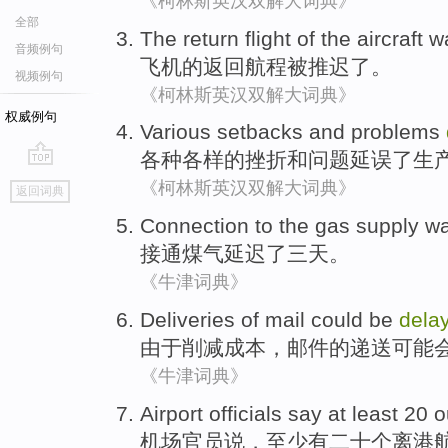
《柯林斯英汉双解大词典》
全部
The
return
flight
of
the
aircraft
w
音频例句
飞机
的
返回
航程
被
推迟了
。
视频例句
《柯林斯英汉双解大词典》
权威例句
Various
setbacks
and
problems
各种各样
的
挫折
和
问题
延误了
生
go
《柯林斯英汉双解大词典》
返回词典
top
Connection to
the gas supply w
接通
煤气
延迟
了
三
天
。
《牛津词典》
Deliveries
of
mail
could
be
dela
由于
削减
成本，
邮件
的
递送
可能
《牛津词典》
Airport
officials
say
at least
20
o
机场
官员
说
，
至少
有
二十个
离港