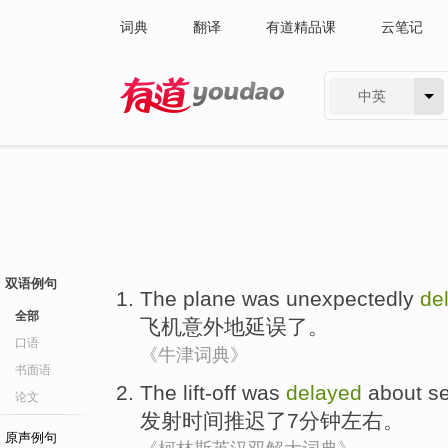
词典
翻译
有道精品课
云笔记
中英
有道 - 网易旗下搜索
双语例句
The plane
was unexpectedly
de
全部
飞机
意外
地
延误了
。
口语
《牛津词典》
书面语
The lift-off
was
delayed
about
s
论文
发射
时间推迟了
7
分钟左右。
原声例句