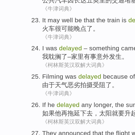
公共
汽车
因
长达五英里的交通堵
《牛津词典》
It
may well be that
the train
is
de
火车
很
可能
晚点
了。
《牛津词典》
I
was
delayed
–
something cam
我
耽搁
了–家里
有事
意外发生。
《柯林斯英汉双解大词典》
Filming
was
delayed
because
o
由于
天气恶劣
拍摄
受阻了。
《牛津词典》
If
he
delayed
any longer
,
the su
如果
他
再拖延
下去
，
太阳
就要升
《柯林斯英汉双解大词典》
They announced
that
the
flight