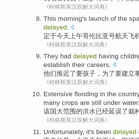
《柯林斯英汉双解大词典》
This morning
's
launch
of
the
spa
delayed
.
定于
今天
上午
哥伦比亚号
航天
飞
《柯林斯英汉双解大词典》
They
had
delayed
having
childr
establish
their careers
.
他们
推迟
了要
孩子
，
为了
要
建立
《柯林斯英汉双解大词典》
Extensive
flooding
in the
countr
many
crops
are
still
under
water
该国大范围
的
洪水
已经
延误了
栽
《柯林斯英汉双解大词典》
Unfortunately
,
it
's
been
delayed