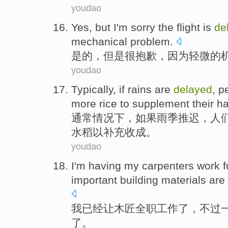
youdao
Yes
,
but
I'm sorry
the
flight
is
de
mechanical
problem
.
是的
，
但是
很
抱歉
，
因为
轻微
的
youdao
Typically
,
if
rains are
delayed
,
p
more
rice
to
supplement
their h
通常情况下
，
如果
雨季
推迟
，
人
水稻
以
补充
收成
。
youdao
I
'm
having
my
carpenters
work
f
important
building
materials
are
我
已经
让
木匠全职
工作
了，
不过
了。