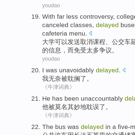
youdao
With
far less
controversy
,
colleg
canceled
classes
,
delayed
buse
cafeteria
menu
.
大学
可以
发送
取消
课程
、
公交车
的信息，而免受
太多
争议
。
youdao
I
was
unavoidably
delayed
.
我
无奈被
耽搁
了。
《牛津词典》
He
has been
unaccountably
del
他
被
莫名其妙地
耽误了。
《牛津词典》
The bus
was
delayed
in a
five-m