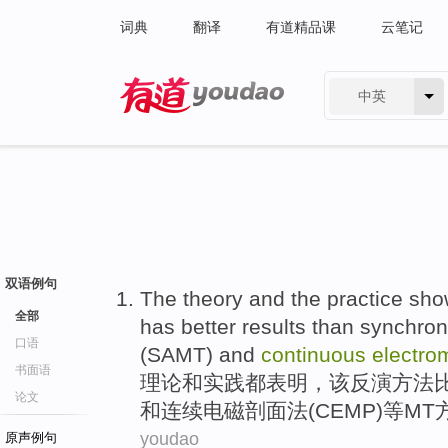
词典
翻译
有道精品课
云笔记
中英
有道 - 网易旗下搜索
双语例句
The
theory
and
the
practice
sho
全部
has
better
results
than
synchron
口语
(
SAMT
) and
continuous
electro
书面语
理论
和
实践都
表明
，
该
反演
方法
论文
和
连续
电磁
剖面法
(
CEMP
)等M
youdao
原声例句