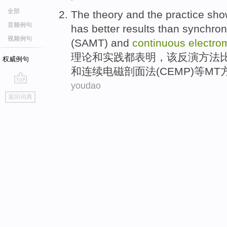
全部
The
theory
and
the
practice
sho
音频例句
has
better
results
than
synchron
视频例句
(
SAMT
) and
continuous
electro
理论
和
实践都
表明
，
该
反演
方法
权威例句
和
连续
电磁
剖面法
(
CEMP
)等M
youdao
go
返回词典
top