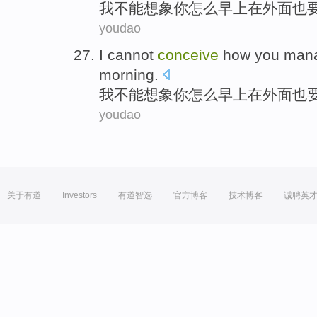
我
不能
想象
你
怎么
早上
在
外面
也
youdao
I
cannot
conceive
how
you
man
morning
.
我
不能
想象
你
怎么
早上
在
外面
也
youdao
关于有道
Investors
有道智选
官方博客
技术博客
诚聘英