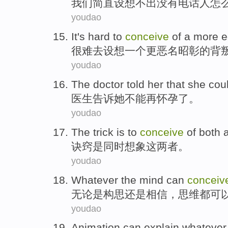
我们
简直设想
不
出没有电话人怎
youdao
It's hard
to
conceive
of
a
more
e
很难
去
设想
一个
更
恶名昭彰
的
背
youdao
The doctor
told
her that
she
coul
医生
告诉
她
不能
再
怀孕
了。
youdao
The trick
is
to
conceive
of both
诀窍
是
同时
想象
这
两者
。
youdao
Whatever
the
mind
can
conceiv
无论是
构思
还是
相信
，
思维
都
可
youdao
Animation
can
explain
whatever