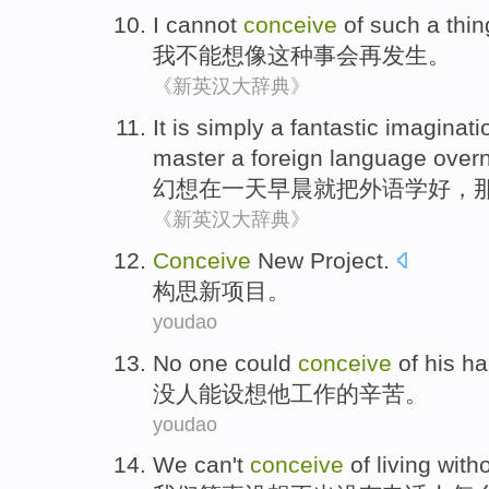
I
cannot
conceive
of
such a
thin
我
不能
想像
这种
事
会
再
发生
。
《新英汉大辞典》
It is
simply
a
fantastic imaginati
master
a
foreign language
overn
幻想
在
一
天早晨就
把
外语
学好
，
《新英汉大辞典》
Conceive
New
Project
.
构思
新
项目
。
youdao
No
one
could
conceive
of
his
ha
没
人
能
设想
他
工作
的
辛苦。
youdao
We
can
't
conceive
of
living
with