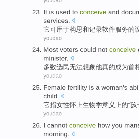
youdao
It
is used
to
conceive
and
docu
services
.
它
可
用于
构思
和
记录
软件
服务
的
youdao
Most
voters
could not
conceive
minister
.
多数
选民
无法
想象
他
真的成为
首
youdao
Female
fertility is a
woman
's
abi
child
.
它
指
女性
怀上
生物学
意义上的“
孩
youdao
I
cannot
conceive
how
you
man
morning
.