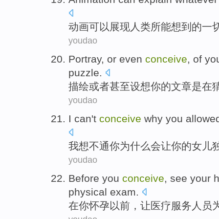
动画
可以
展现
人类
所
能
想到
的
一
youdao
Portray
,
or
even
conceive
,
of
yo
puzzle
.
描绘
或者
甚至
设想
你
的
文章是在
youdao
I
can't
conceive
why
you
allowe
我
想
不通
你
为什么
会
让
你
的
女儿
youdao
Before
you
conceive
,
see
your
h
physical
exam
.
在
你
怀孕以前
，
让
医疗
服务
人员