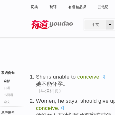
词典
翻译
有道精品课
云笔记
中英
有道 - 网易旗下搜索
双语例句
She
is
unable to
conceive
.
全部
她
不能
怀孕
。
口语
《牛津词典》
书面语
Women
,
he
says
,
should
give u
论文
conceive
.
原声例句