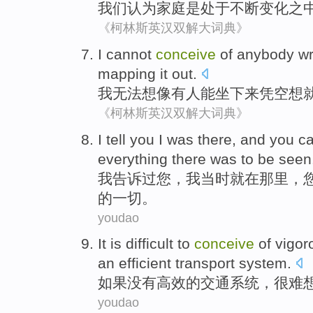
我们
认为
家庭
是
处于
不断
变化
之
《柯林斯英汉双解大词典》
I
cannot
conceive
of
anybody
wr
mapping it out.
我
无法
想像
有人
能
坐
下来
凭空想
《柯林斯英汉双解大词典》
I
tell
you
I
was
there
, and you
c
everything
there was to be seen
我
告诉过
您
，我
当时就
在
那里
，
的
一切
。
youdao
It is difficult to
conceive
of
vigor
an efficient
transport
system
.
如果没有
高效
的
交通
系统
，
很难
youdao