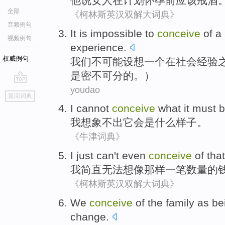
他
说
女人
在
计划
怀孕
前
应该
戒酒
全部
《柯林斯英汉双解大词典》
音频例句
It
is impossible
to
conceive
of
a
视频例句
experience
.
权威例句
我们
不
可能
设想
一个
在
社会
经验
是密不可分的。）
youdao
go
返回词典
top
I
cannot
conceive
what
it
must
b
我
想象不出
它
会
是什么
样子
。
《牛津词典》
I
just
can't
even
conceive
of
tha
我
简直
无法
想像
那样一笔
数量
的
《柯林斯英汉双解大词典》
We
conceive
of
the
family
as
be
change
.