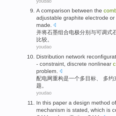
youdao
A
comparison between
the
comb
adjustable
graphite
electrode o
made.
并
将
石墨
组合
电极
分别
与
可调式
比较
。
youdao
Distribution network
reconfigura
-
constraint
,
discrete
nonlinear
c
problem
.
配电网
重构
是
一个
多
目标
、 多
约
题
。
youdao
In this paper
a
design
method
o
mechanism
is stated, which is
c