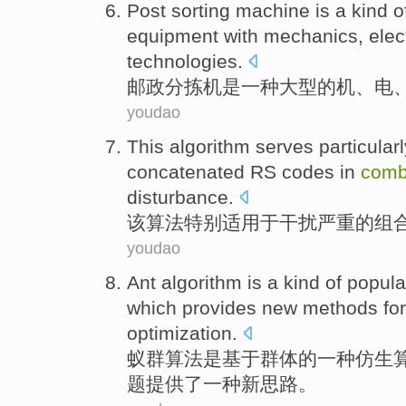
Post
sorting
machine
is
a
kind o
equipment
with mechanics,
elec
technologies.
邮政
分拣机
是
一
种
大型
的机、
电
youdao
This
algorithm
serves
particular
concatenated
RS
codes
in
comb
disturbance
.
该
算法
特别
适用于干扰
严重
的
组
youdao
Ant
algorithm
is
a
kind
of
popula
which
provides
new
methods
for
optimization
.
蚁群
算法
是
基于
群体
的
一
种
仿生
题
提供了
一
种
新
思路
。