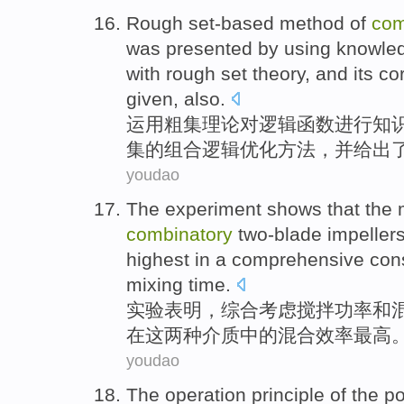
Rough set-based
method
of
com
was presented
by
using
knowle
with
rough
set
theory
, and
its c
given,
also
.
运用
粗
集
理论
对
逻辑
函数
进行
知
集的
组合
逻辑
优化
方法，
并
给出
youdao
The experiment
shows that
the
combinatory
two-blade
impeller
highest
in
a
comprehensive
con
mixing
time
.
实验
表明
，
综合
考虑
搅拌
功率
和
在
这两种介质
中的
混合
效率
最高
youdao
The
operation
principle
of
the po