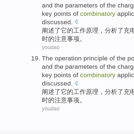
and the
parameters
of the
charg
key points of
combinatory
appli
discussed
.
阐述了它
的
工作
原理
，
分析了
充
时的注意事项。
youdao
The
operation
principle
of
the po
and the
parameters
of the
charg
key points of
combinatory
appli
discussed
.
阐述了它
的
工作
原理
，
分析了
充
时的注意事项。
youdao