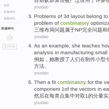
目前蚁
群
算法
被
广泛
应用
于
许多
全部
youdao
音频例句
Problems
of
3
d
layout
belong to
视频例句
problem
of
combinatory
optimiz
权威例句
三
维
布局
问题
属于
NP完全
问题
和
youdao
go
As an
example
,
she
teaches
ho
返回词典
top
analysis
in
manufacturing
small
例如
，
她
教授了人们
在
制作
小型
方法。
youdao
Then
a fit
combinatory
for the
va
component
1
of
the
vectors
in
ea
然后
在
每类
点集中
对
取
1
的
分量
实
youdao