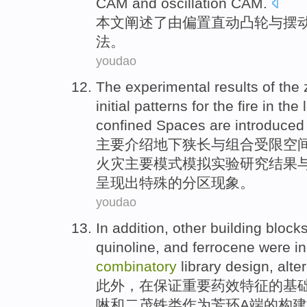
CAM
and
oscillation
CAM
.
本文
阐述了由
偏置
直动
凸轮
与
摆
法
。
youdao
The
experimental
results
of
the
initial
patterns
for the
fire
in the
confined
Spaces
are
introduced
主要介绍
地下
狭长
与
组合
受限
空
火灾主要
模式
模拟
实验
研究结果
呈现出特殊的分区现象。
youdao
In addition
, other
building
block
quinoline,
and
ferrocene were i
combinatory
library design, alter
此外
，在保证重要药效特征的基础
啉
和
二
茂
铁
类
作为
芳环
A
端的
构建