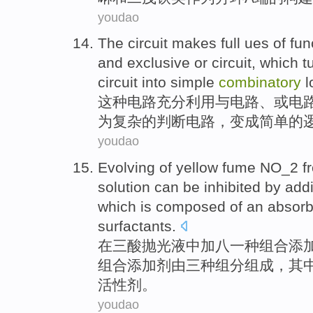
youdao
The
circuit
makes full
ues
of
fun
and
exclusive
or circuit, which
t
circuit
into
simple
combinatory
l
这种
电路
充分
利用
与
电路、
或
电
为
复杂
的
判断
电路，
变成
简单
的
youdao
Evolving of yellow fume NO_2 f
solution
can be
inhibited
by
addi
which
is
composed
of
an
absorb
surfactants
.
在三酸
抛光
液
中加八一种
组合
添
组合添加剂
由
三种组分
组成
，
其
活性剂
。
youdao