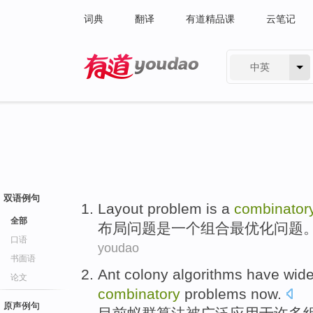
词典
翻译
有道精品课
云笔记
中英
有道 - 网易旗下搜索
双语例句
Layout
problem
is
a
combinator
全部
布局
问题
是
一个
组合
最优化
问题
口语
youdao
书面语
Ant
colony
algorithms
have wide
论文
combinatory
problems
now.
原声例句