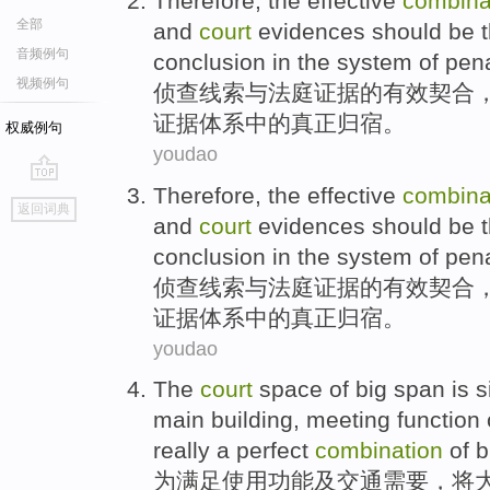
Therefore,
the
effective
combina
全部
and
court
evidences
should
be
t
音频例句
conclusion
in
the
system
of
pen
视频例句
侦查
线索
与
法庭
证据
的
有效
契合
证据
体系
中的
真正
归宿
。
权威例句
youdao
Therefore,
the
effective
combina
go
返回词典
top
and
court
evidences
should
be
t
conclusion
in
the
system
of
pen
侦查
线索
与
法庭
证据
的
有效
契合
证据
体系
中的
真正
归宿
。
youdao
The
court
space
of
big
span
is
s
main
building
,
meeting
function
really a
perfect
combination
of
b
为
满足
使用
功能
及
交通
需要
，将