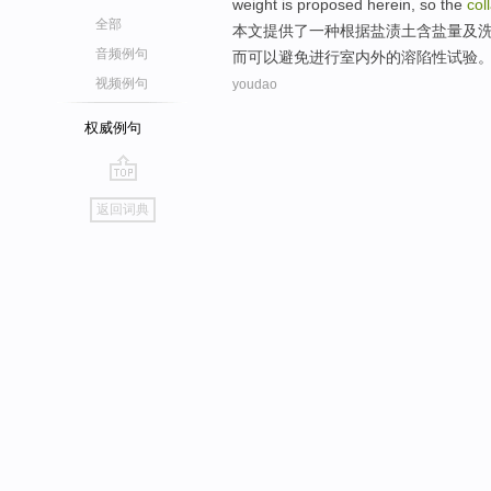
weight is proposed herein,
so
the
coll
全部
本文提供了
一种
根据
盐渍
土含盐量
及
音频例句
而
可以
避免进行室内外
的
溶
陷
性
试验
视频例句
youdao
权威例句
go
返回词典
top