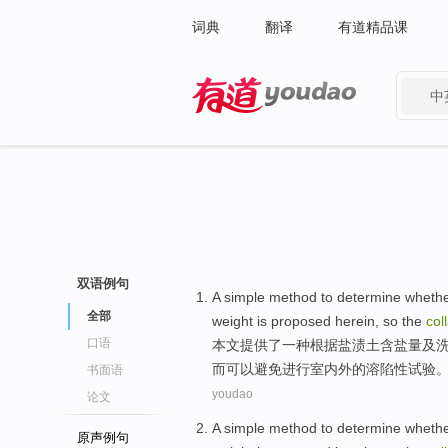
词典
翻译
有道精品课
中
有道 - 网易旗下搜索
双语例句
A
simple
method
to
determine
wheth
全部
weight is proposed herein,
so
the
coll
口语
本文提供了
一种
根据
盐渍
土含盐量
及
而
可以
避免进行室内外
的
溶
陷
性
试验
书面语
youdao
论文
A
simple
method
to
determine
wheth
原声例句