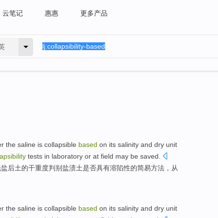
云笔记
惠惠
更多产品
英
er
the
saline
is
collapsible
based
on
its
salinity
and
dry
unit
apsibility
tests
in laboratory or at field
may be
saved.
洗盐后土的
干
重度
判别
盐渍土
是否
具有溶
陷
性的
简易
方法
，
从
。
er
the
saline
is
collapsible
based
on
its
salinity
and
dry
unit