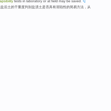
apsibility
tests
in laboratory or at field
may be
saved.
洗盐后土的
干
重度
判别
盐渍土
是否
具有溶
陷
性的
简易
方法
，
从
。