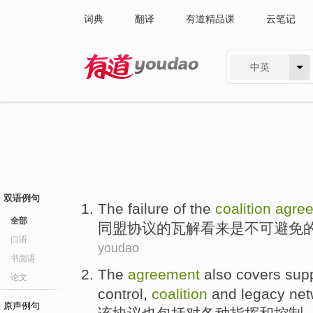
词典
翻译
有道精品课
云笔记
中英
有道 - 网易旗下搜索
双语例句
The failure
of
the
coalition
agre
全部
同盟
协议
的
瓦解看来
是
不可避免
口语
youdao
书面语
The
agreement
also
covers
sup
论文
control
,
coalition
and
legacy
net
原声例句