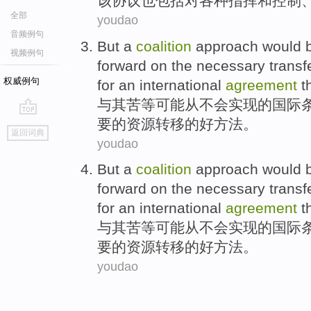
该
协议
也
包括
对
各种
指挥
和
控制
全部
youdao
音频例句
But a
coalition
approach
would
视频例句
forward on
the
necessary
transf
权威例句
for
an
international
agreement
t
与其苦
等
可能
从不会
实现
的
国际
要
的
资源
转移
的好
方法。
go
返回词典
top
youdao
But a
coalition
approach
would
forward on
the
necessary
transf
for
an
international
agreement
t
与其苦
等
可能
从不会
实现
的
国际
要
的
资源
转移
的好
方法。
youdao