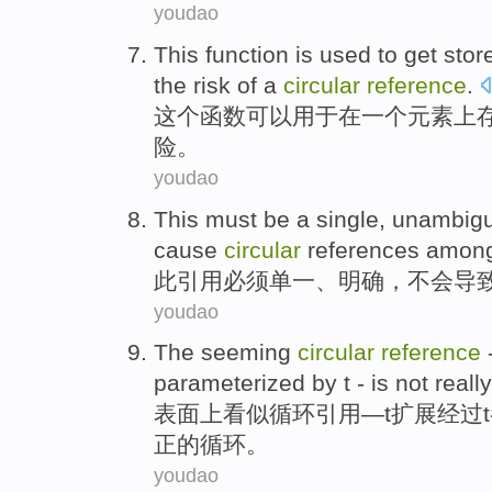
youdao
This
function
is
used to
get stor
the
risk
of
a
circular
reference
.
这个
函数
可以
用于
在
一个
元素
上
险
。
youdao
This
must be
a single
,
unambig
cause
circular
references
amon
此
引用
必须
单一
、
明确
，
不会
导
youdao
The seeming
circular
reference
parameterized
by
t
-
is not
really
表面
上看似
循环
引用
—
t
扩展
经过t
正的循环。
youdao