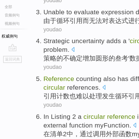
youdao
全部
Unable
to
evaluate
expression
音频例句
由于
循环
引用
而无法
对
表达式
进
视频例句
youdao
权威例句
Strategic
uncertainty
adds
a '
cir
problem
.
go
策略
的
不确定
增加
圆形
的
叁考
'
数
返回词典
top
youdao
Reference
counting
also has
dif
circular
references
.
引用
计数
也
难以
处理
发生
循环
引
youdao
In
Listing
2
a
circular
reference
i
external
function
myFunction
.
在
清单
2
中，
通过
调用
外部
函数
m