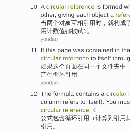
A
circular
reference
is
formed
w
other, giving
each
object
a
refe
当
两个
对象
互相
引用
时，
就
构成
用
计数值都被赋
1
。
youdao
If
this
page
was contained
in
tha
circular
reference
to itself throu
如果
这个
页面
在
同一个
文件夹中
产生
循环
引用
。
youdao
The
formula
contains a
circular
column
refers
to
itself
).
You mus
circular
reference
.
公式
包含
循环
引用
（
计算
列
引用
引用。