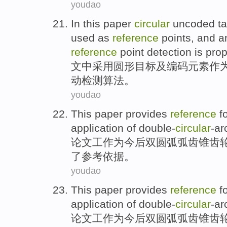
youdao
In this paper
circular
uncoded
t
used
as
reference
points
,
and
a
reference
point
detection
is
pro
文中
采用
圆形
目标
及
编码
元素
作
动
检测
算法
。
youdao
This paper
provides
reference
f
application
of double-
circular
-ar
论文
工作
为
今后
双
圆弧弧齿锥齿
了
参考依据
。
youdao
This paper
provides
reference
f
application
of double-
circular
-ar
论文
工作
为
今后
双
圆弧弧齿锥齿