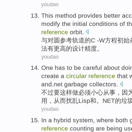
youdao
This
method
provides better
acc
modify
the
initial
conditions
of
t
reference
orbit
.
与
对
圆
参考
轨道
的
C -
W
方程
初始
法
有
更高
的设计
精度
。
youdao
One
has to
be careful
about
doi
create
a
circular
reference
that
w
and.net
garbage
collectors
.
不过
要
这样
做
必须
小心
从事，
因
用
，
从而
扰乱
Lisp
和
。NET的
垃
youdao
In
a
hybrid
system
, where
both
reference
counting
are being
us