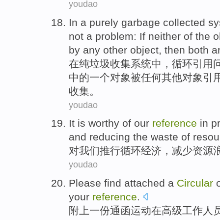
youdao
In
a
purely
garbage
collected
sy
not
a
problem:
If
neither
of the
o
by
any
other
object
,
then
both
a
在
纯
垃圾
收集
系统
中，
循环
引用
中的
一个
对象
被
任何
其他
对象
引
收集。
youdao
It
is worthy
of
our
reference
in
p
and
reducing
the
waste
of
resou
对
我们
推行
循环
经济
，
减少
资源
youdao
Please find attached
a
Circular
your
reference
.
附上
一份
通函
运动
在
高级
工作人