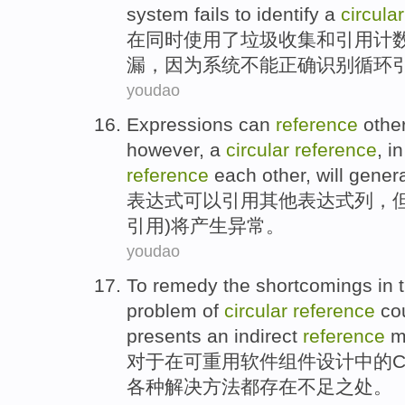
system
fails
to
identify
a
circular
在
同时
使用
了
垃圾
收集
和
引用
计
漏
，
因为
系统
不能
正确
识别
循环
youdao
Expressions
can
reference
othe
however
, a
circular
reference
,
i
reference
each other
,
will
gener
表达式
可以
引用
其他
表达式
列
，
引用)
将
产生
异常
。
youdao
To
remedy
the
shortcomings
in
t
problem
of
circular
reference
cou
presents an indirect
reference
m
对于
在
可重用软件组件设计
中的
各种
解决
方法
都存在不足之处
。