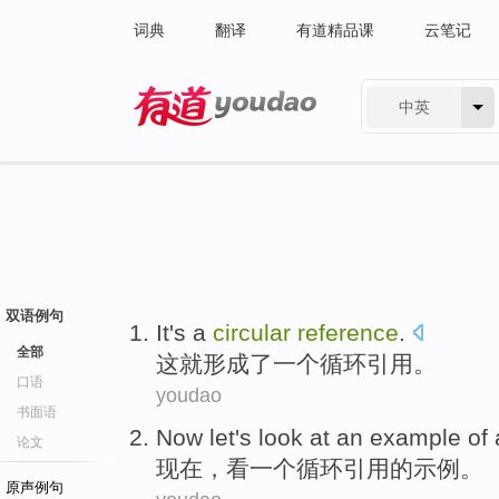
词典
翻译
有道精品课
云笔记
中英
有道 - 网易旗下搜索
双语例句
It
's
a
circular
reference
.
全部
这
就形成了
一个
循环
引用。
口语
youdao
书面语
Now let
's
look at
an
example
of
论文
现在
，
看
一个
循环
引用
的
示例
。
原声例句