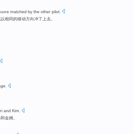
uvre matched by
the other
pilot.
也
以
相同的移动方向冲了上去。
lage
.
ri
and
Kim
.
瑞
和
金姆。