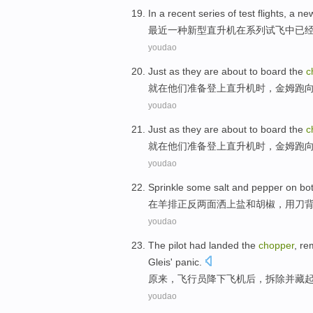
In a
recent
series
of
test flights
,
a
new
最近
一
种
新型
直升机
在
系列
试飞
中
已
youdao
Just
as
they
are
about
to
board the
c
就
在
他们
准备
登上
直升机时，
金姆
跑
youdao
Just
as
they
are
about
to
board the
c
就
在
他们
准备
登上
直升机时，
金姆
跑
youdao
Sprinkle some
salt
and
pepper
on
bo
在
羊
排正反
两面
洒
上
盐
和
胡椒
，
用
刀
youdao
The
pilot
had landed the
chopper
,
re
Gleis'
panic
.
原来，
飞行员
降下
飞机后，
拆除
并
藏
youdao