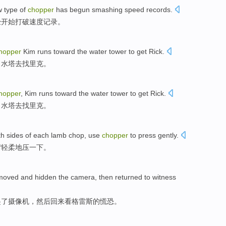
 type
of
chopper
has
begun
smashing
speed
records
.
经
开始
打破
速度
记录。
hopper
Kim
runs
toward the
water tower
to
get
Rick
.
向
水塔
去
找
里克。
hopper
,
Kim
runs
toward the
water tower
to
get
Rick
.
向
水塔
去
找
里克。
th sides
of each
lamb
chop,
use
chopper
to press gently.
背轻柔地压
一下。
moved
and
hidden
the
camera
,
then
returned
to
witness
起
了
摄像机
，
然后
回来
看格
雷斯
的
慌
恐。