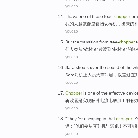
youdao
I
have one
of
those
food-
chopper
bra
我
的
大脑
就像是食物
切碎机
，
出来
的
youdao
But
the
transition
from
tree-
chopper
t
但
人类
从
“砍树者”
过渡
到
“
栽树
者”的转
youdao
Sara shouts over
the
sound
of
the wh
Sara
对机上人员大声叫喊，
以
盖过
直
youdao
Chopper
is
one
of the
effective
devic
斩
波器
是
实现
脉冲
电流
电解
加工
的
有
youdao
"
They
'er
escaping
in that
chopper
.
Y
译：“
他们
要
从
直升机
里
逃跑
！
不可能
youdao