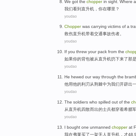
We
got the
chopper
in
sight.
Where a
我们
看到直升机
，
你
在
哪里
？
youdao
Chopper
was
carrying
victims of a
tra
救伤直升机
带
着
交通
事故伤者
。
youdao
If
you
threw
your pack
from
the
chop
如果
你
的
背包
被
从
直升机扔下来
了
那
youdao
He
hewed
our
way
through the
bramb
他用
他
的
利刃从荆棘中为
我们
开辟
出
youdao
The
soldiers who
spilled
out
of
the
ch
从
直升机四散而出
的
士兵
都
穿着
希腊
youdao
I
bought
one
unmanned
chopper
at
F
我
在
弗
莱
买了
一
架
无人
直升机
，才48