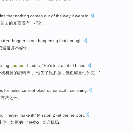
ins
that
nothing
comes
out
of
the
way
it went in
.
和
进去
的
东西
没有一样
的
。
o
tree-hugger
is
not
happening
fast
enough.
变
速度
并不够
快。
irling
chopper
blades, “
He
’s
lost
a
lot of
blood
.
升机
机翼
的
旋转
声
，“
他
失
了很多血，低血容量性休克！”
es
for
pulse
current
electrochemical
machining
.
效
方法
之一
。
ou
'll
never
make
it!"
Mission
2
-at the
heliport
.
让
你们
如愿的！”
任务
2
-
直升机
场。