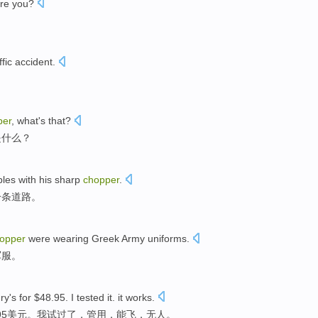
re
you
?
ffic
accident
.
per
,
what
's
that
?
是
什么
？
les
with
his
sharp
chopper
.
一条
道路
。
opper
were
wearing
Greek
Army uniforms
.
军服
。
ry
's for $48.95.
I
tested
it. it works
.
.95美元。我
试过了
，管用，能飞，无人。