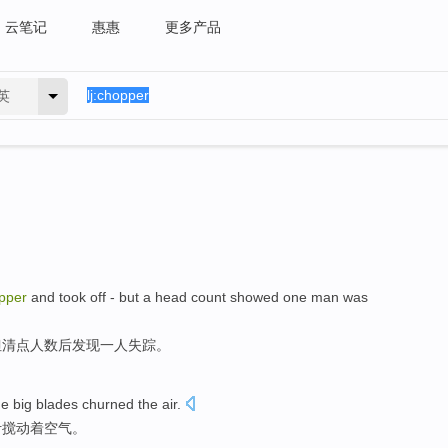
云笔记
惠惠
更多产品
英
pper
and
took off
-
but
a
head count
showed
one
man
was
但
清点
人数后
发现
一
人
失踪
。
he
big
blades
churned
the
air
.
叶
搅动
着空气。