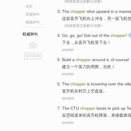
《柯林斯英汉双解大词典》
全部
The
chopper
shot
upward
in
a
manoe
音频例句
这
架
直升
飞机
向上
冲去，
另
一
架飞机
视频例句
《柯林斯英汉双解大词典》
权威例句
Go
, go, go! Get
out of
the
chopper
!
下去
，
从
直升
飞机
里下去！
youdao
go
返回词典
top
Build
a
chopper
around it
,
of course
!
建立
一个
菜刀
的
周围
，当然！
youdao
The
chopper
is
hovering
over the
vil
直升机
在
村庄上空
盘旋
。
youdao
The CTU
chopper
lands
to
pick up
Te
反恐
组派来的直升机降落，
来
接
载泰
youdao