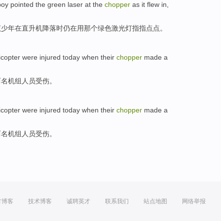
boy
pointed
the
green
laser
at
the
chopper
as it flew
in
,
该
少年
在
直升机
降落时仍在
用
那个
绿色
激光灯
指指
点点。
icopter
were injured
today
when their
chopper
made a
两
名机组
人员
受伤
。
icopter
were injured
today
when their
chopper
made a
两
名机组
人员
受伤
。
方博客
技术博客
诚聘英才
联系我们
站点地图
网络举报