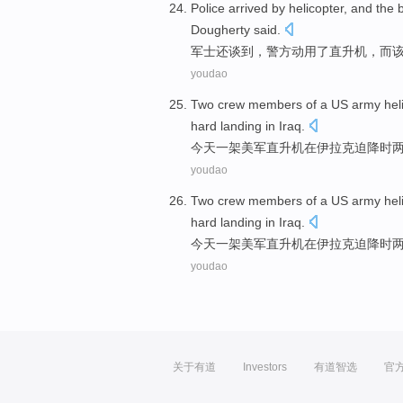
Police
arrived by
helicopter
,
and
the
Dougherty said.
军士还谈到，
警方
动用了
直升机
，
而
youdao
Two
crew
members of
a
US army
hel
hard
landing
in
Iraq
.
今天
一
架
美军
直升机
在
伊拉克
迫降时
youdao
Two
crew
members of
a
US army
hel
hard
landing
in
Iraq
.
今天
一
架
美军
直升机
在
伊拉克
迫降时
youdao
关于有道
Investors
有道智选
官