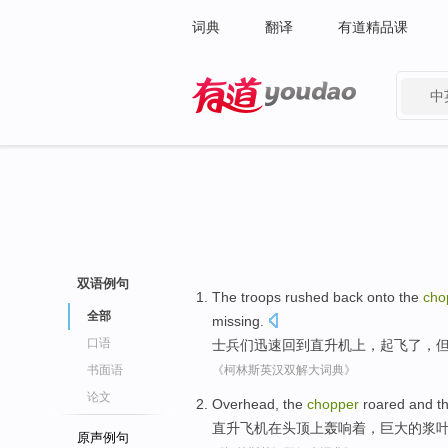
词典
翻译
有道精品课
中
有道 - 网易旗下搜索
双语例句
The troops
rushed
back
onto the
cho
全部
missing
.
口语
士兵
们
迅速
回到
直升机
上，
起飞
了，
书面语
《柯林斯英汉双解大词典》
论文
Overhead
,
the
chopper
roared and t
直升
飞机
在头顶
上轰响着，
巨大
的
浆
原声例句