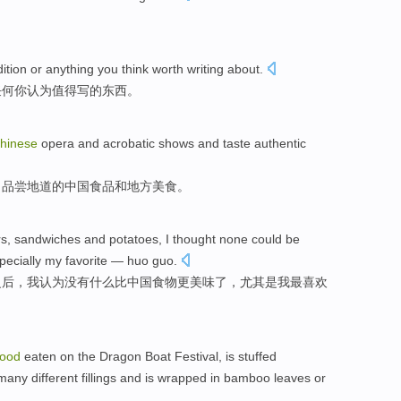
dition
or
anything
you
think
worth
writing
about
.
任何
你
认为
值得
写
的东西
。
hinese
opera
and
acrobatic
shows and
taste
authentic
，
品尝
地道
的中国
食品
和
地方
美食。
rs
,
sandwiches
and
potatoes
,
I
thought
none could
be
pecially
my
favorite
— huo guo.
之后
，
我
认为
没有
什么
比
中国
食物
更
美味了
，
尤其是
我
最喜欢
food
eaten
on
the Dragon Boat Festival
, is stuffed
many
different
fillings
and
is wrapped
in
bamboo leaves
or