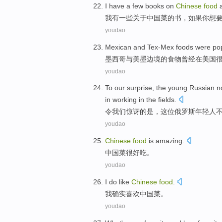
I
have a few books on
Chinese
food
a
我
有一些关于中国菜的书，如果你想
youdao
M
exican and Tex-Mex foods were pop
墨
西哥与美墨边境的食物曾经在美国
youdao
T
o our surprise, the young Russian 
in working in the fields.
令
我们惊讶的是，这位俄罗斯年轻人
youdao
Chinese
food
is amazing
.
中国
菜
很
好吃。
youdao
I
do
like
Chinese
food
.
我
确实
喜欢
中国
菜
。
youdao