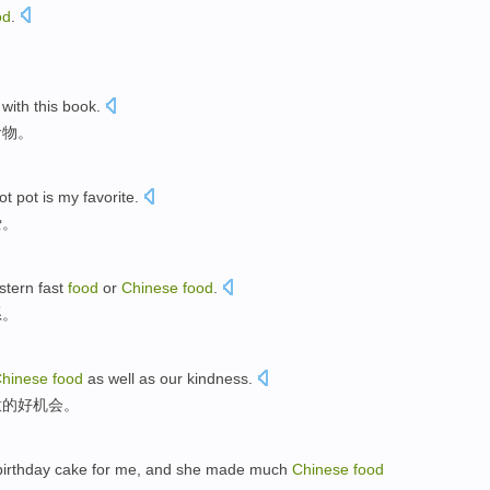
od
.
with this book.
食物。
ot pot is my favorite.
爱。
stern fast
food
or
Chinese
food
.
系。
hinese
food
as well as our kindness.
意的好机会。
birthday cake for me, and she made much
Chinese
food