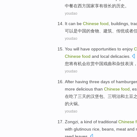
中餐
在
西方
国家
享有
很
长的
历史。
youdao
It can
be
Chinese
food
,
buildings
,
tra
可以
是
中国
的
食物
、
建筑
、
传统
或者
youdao
You
will
have
opportunities
to enjoy
C
Chinese
food
and
local
delicacies
.
您
将
有
机会
欣赏
中国
戏曲
和
杂技
表演
youdao
After
having
three
days
of
hamburge
more
delicious
than
Chinese
food
,
es
在
吃了
三
天
的
汉堡包
、
三明治
和
土豆
的火锅。
youdao
Zongzi
,
a
kind
of
traditional
Chinese
with
glutinous
rice,
beans
,
meat
and
reed
leaves
.