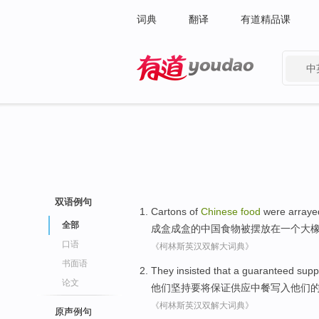
词典
翻译
有道精品课
中
有道 - 网易旗下搜索
双语例句
Cartons of
Chinese
food
were
arraye
全部
成
盒
成盒的
中国
食物
被
摆放
在
一个
大
口语
《柯林斯英汉双解大词典》
书面语
They
insisted that
a guaranteed
supp
论文
他们
坚持
要
将
保证
供应
中餐
写入
他们
《柯林斯英汉双解大词典》
原声例句