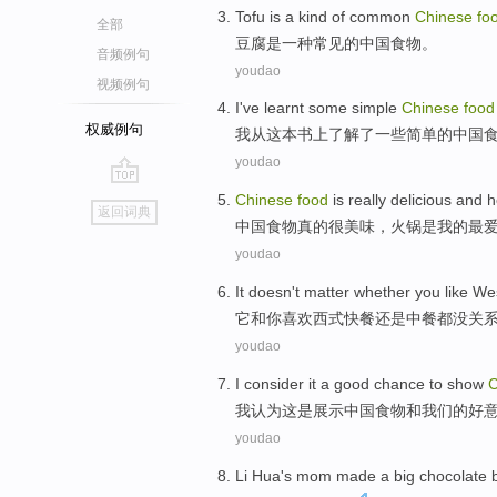
T
ofu is a kind of common
Chinese
fo
全部
豆
腐是一种常见的中国食物。
音频例句
youdao
视频例句
I
've learnt some simple
Chinese
food
权威例句
我
从这本书上了解了一些简单的中国
youdao
go
C
hinese
food
is really delicious and h
返回词典
top
中
国食物真的很美味，火锅是我的最
youdao
I
t doesn't matter whether you like We
它
和你喜欢西式快餐还是中餐都没关
youdao
I
consider it a good chance to show
C
我
认为这是展示中国食物和我们的好
youdao
L
i Hua's mom made a big chocolate 