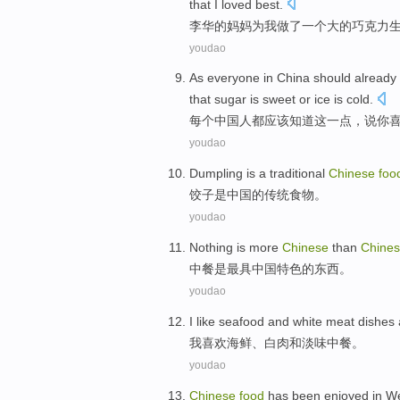
that I loved best.
李
华的妈妈为我做了一个大的巧克力
youdao
A
s everyone in China should already 
that sugar is sweet or ice is cold.
每
个中国人都应该知道这一点，说你
youdao
Dumpling
is
a
traditional
Chinese
foo
饺子
是
中国
的
传统
食物
。
youdao
Nothing
is
more
Chinese
than
Chine
中餐
是
最
具中国特色
的
东西
。
youdao
I
like
seafood
and
white meat dishes
我
喜欢
海鲜
、
白肉
和
淡
味
中餐
。
youdao
Chinese
food
has been enjoyed
in
We