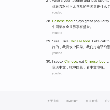
What
's
your
favorite
and
less
favorite
你
最
喜欢
和
不太
喜欢的
中国
菜
是
什么
youdao
Chinese
food
enjoys
great popularity
中国
菜
在
全世界
享有
盛誉
。
youdao
Sure
,
I
like
Chinese
food
.
Let's
call
th
好的
，
我
喜欢
中国
菜
。
我们
打电话给
youdao
I
speak
Chinese
,
eat
Chinese
food
a
我
说
中文
，
吃
中国
菜
，
看
中文
电视
。
youdao
关于有道
Investors
有道智选
官