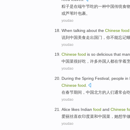
粽子
是
在
端午节
吃
的
一
种
中国
传统
食
或
芦苇叶包裹。
youdao
W
hen talking about the
Chinese
food
说
到中国美食走出国门，你不能忘记
youdao
C
hinese
food
is so delicious that man
中
国菜很好吃，许多外国人都在学着
youdao
D
uring the Spring Festival, people in
Chinese
food
.
在
春节期间，中国北方的人们通常会
youdao
A
lice likes Indian
food
and
Chinese
f
爱
丽丝喜欢印度菜和中国菜，她想学
youdao