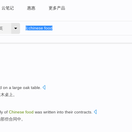
云笔记
惠惠
更多产品
英
d
on
a
large
oak
table
.
橡木
桌上。
ly
of
Chinese
food
was
written into
their
contracts
.
的
那些合同中。