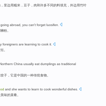
物
，
里边用
糯米，
豆子
，
肉
和
许多
不同
的
料填充
，
外边
用
竹叶
going abroad, you can't forget luosifen.
螺蛳粉。
y foreigners are learning to cook it.
烹饪。
 Northern China usually eat dumplings as traditional
吃饺子，它是中国的一种传统食物。
ood
and she wants to learn to cook wonderful dishes.
做美味的菜肴。