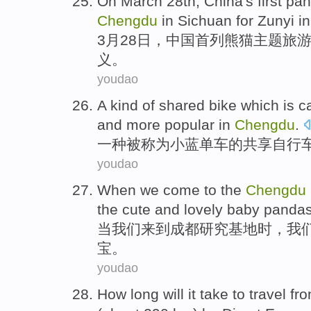
O
n March 28th, China's first pan
Chengdu
in Sichuan for Zunyi i
3
月28日，中国首列熊猫主题旅
义。
youdao
A
kind of shared bike which is c
and more popular in
Chengdu
.
一
种被称为小蓝单车的共享自行
youdao
W
hen we come to the
Chengdu
the cute and lovely baby pandas
当
我们来到成都研究基地时，我
宝。
youdao
H
ow long will it take to travel 