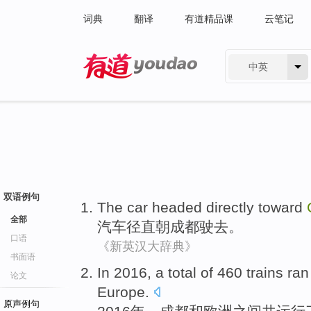
词典
翻译
有道精品课
云笔记
中英
有道 - 网易旗下搜索
双语例句
The car
headed directly
toward
全部
汽车
径直
朝
成都驶去
。
口语
《新英汉大辞典》
书面语
In 2016,
a total
of 460
trains
ran
论文
Europe
.
原声例句