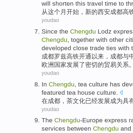
will
shorten
this
travel
time
to
th
从
这个
月
开始，
新的
西安
成都
高
youdao
Since
the
Chengdu
Lodz
expres
Chengdu
, together
with
other
cit
developed
close
trade
ties
with
成都
罗兹
高铁开通
以来
，成都
与
欧洲
国家
发展了
密切
的
贸易
关系
youdao
I
n
Chengdu
, tea culture has de
featured tea house culture.
在
成都，茶文化已经发展成为具
youdao
T
he
Chengdu
-Europe express ra
services between
Chengdu
and t