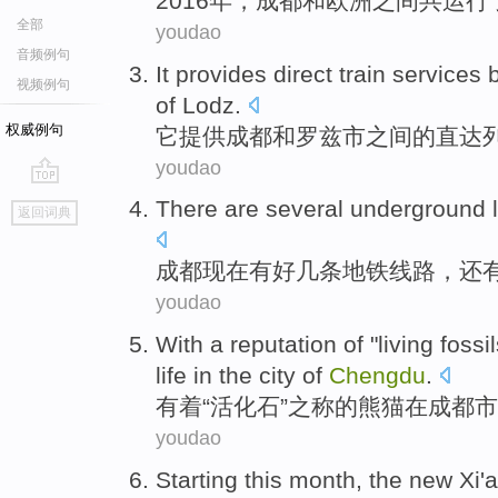
2016年，
成都
和
欧洲
之间
共
运行
全部
youdao
音频例句
It
provides
direct
train
services
视频例句
of
Lodz
.
权威例句
它
提供
成都
和
罗兹市
之间
的
直达
youdao
go
There are
several
underground
返回词典
top
成都
现在
有
好几
条地铁
线路
，
还
youdao
With a reputation
of "living
fossi
life
in
the
city
of
Chengdu
.
有着
“
活化石
”之称
的
熊猫
在
成都市
youdao
Starting
this
month
, the
new
Xi'