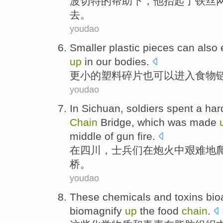
波切
特
的
帮助
下，他抬起
了
铁丝
去。
youdao
S
maller plastic pieces can also
up
in our bodies.
更
小的塑料碎片也可以进入食物
youdao
I
n Sichuan, soldiers spent a ha
Chain
Bridge, which was made
middle of gun fire.
在
四川，士兵们在炮火中艰难地爬
桥。
youdao
These
chemicals
and
toxins
bio
biomagnify
up
the
food
chain
.