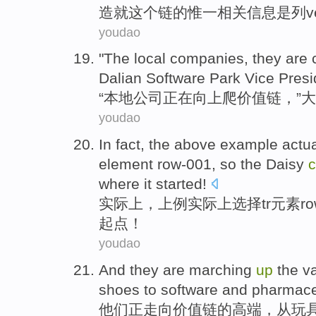
造就
这个
链
的
惟一
相关
信息
是
列
v
youdao
"The
local
companies
, they
are
Dalian
Software Park
Vice
Presi
“
本地
公司
正在
向上爬
价值链
，”
大
youdao
In
fact
,
the above
example
actua
element
row
-
001,
so
the
Daisy
c
where
it started
!
实际上
，
上
例
实际上
选择
tr
元素
r
起点！
youdao
And
they
are marching
up
the
v
shoes
to
software
and
pharmace
他们
正
走向
价值链
的高端，
从
玩