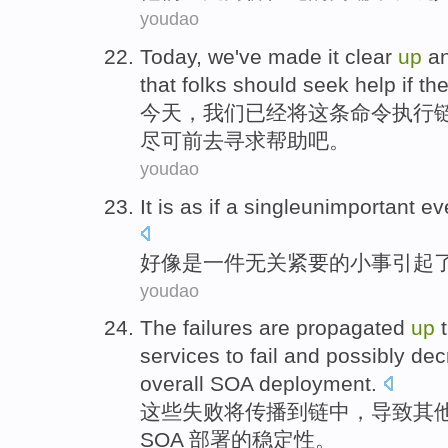
youdao
Today
,
we
've made
it
clear
up
an
that folks should
seek
help
if
th
今天
，
我们
已经
将
这
条
命令执行
尽可前去
寻求
帮助
吧。
youdao
It
is
as
if
a
singleunimportant ev
好像
是
一
件无关紧要
的
小事引起
youdao
The
failures
are propagated
up
services
to
fail
and
possibly
dec
overall
SOA
deployment
.
这些
失败
将
传播到
链
中，
导致
其
SOA 部署
的
稳定性
。