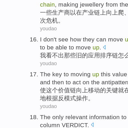
chain
,
making jewellery
from
the
一些
生产商
以
在
产业链
上向上爬
次危机。
youdao
I
don't
see
how
they
can
move
to
be
able to move
up
.
我
看
不
出
那些
旧的应用排序
链
怎
youdao
The
key
to moving
up
this
valu
and then
to
act
on
the antipatter
使
这个
价值链
向上
移动
的
关键
就
地
根据
反
模式操作。
youdao
The
only
relevant
information
to
column
VERDICT
.