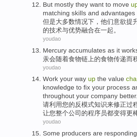
But
mostly
they
want to move
u
matching
skills
and
advantages
但是
大多数情况下
，
他们
意欲提
的
技术
与
优势
融合
在一起。
youdao
Mercury accumulates
as
it work
汞
会
随着
食物链
上
的
食物
传递而
youdao
Work your
way
up
the
value
cha
knowledge
to
fix
your
process
a
throughout your
company
better
请
利用
您
的
反
模式
知识
来
修正
过
让您
整个
公司
的
程序员都
变得更
youdao
Some
producers
are
respondin