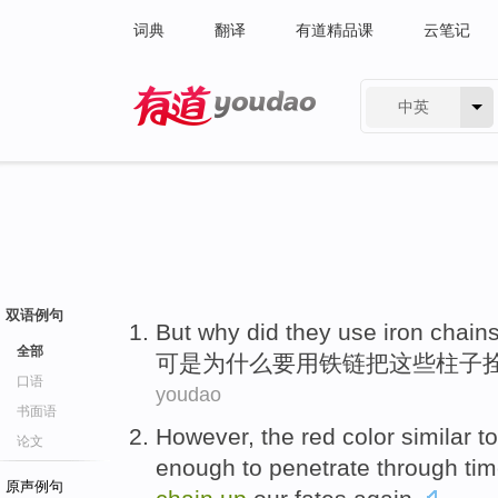
词典
翻译
有道精品课
云笔记
中英
有道 - 网易旗下搜索
双语例句
But
why did
they
use
iron chain
全部
可是
为什么
要
用
铁链
把
这些柱子
口语
youdao
书面语
However
, the red
color
similar t
论文
enough
to
penetrate through
ti
原声例句