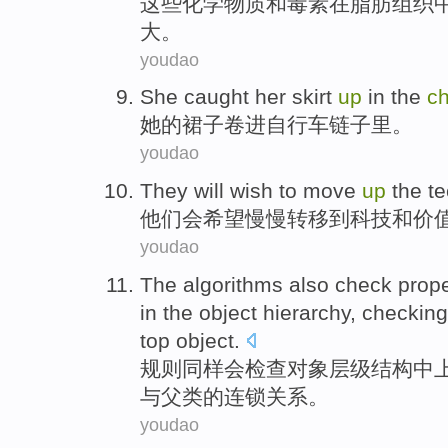
这些
化学物质
和
毒素
在
脂肪
组织
大。
youdao
She
caught her
skirt
up
in the
ch
她
的
裙子卷进
自行车
链子
里。
youdao
They
will
wish to
move
up
the
t
他们
会
希望
慢慢转移
到
科技
和
价
youdao
The algorithms
also
check
prope
in
the
object
hierarchy
,
checking
top
object.
规则
同样
会
检查
对象
层级
结构中
与
父
类
的
连锁
关系。
youdao