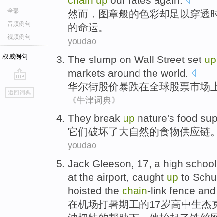
chain
up
our
fates
again
.
全部
然而
，
图章
般的
色彩
却
足以
穿透
音频例句
的
命运
。
视频例句
youdao
权威例句
The
slump
on
Wall Street
set
up
markets
around the world.
华尔街
股价暴跌
在
全球股票
市场
go
返回词典
top
《牛津词典》
They
break
up
nature
's
food
su
它们
破坏
了
大自然
的
食物
供应链
youdao
Jack
Gleeson
,
17
, a
high school
at
the airport
, caught
up
to
Sch
hoisted
the
chain
-link
fence an
在
机场
打
暑期
工的
17岁
高中生
杰