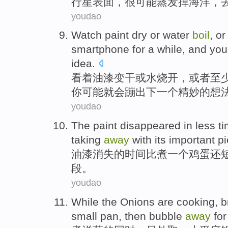
行星
表面
，
很可能
蒸发
掉
海洋
，
youdao
Watch
paint
dry
or
water
boil
,
or
smartphone
for a while
, and
you
idea
.
看着
油漆
变干
或
水
烧开
，
或者
至
你
可能
就会
蹦
出
下一个
精妙的
想
youdao
T
he paint disappeared in less ti
taking
away
with its important pi
油
漆消失的时间比煮一个鸡蛋还
段。
youdao
While
the
Onions
are
cooking
, 
small
pan
, then
bubble
away
fo