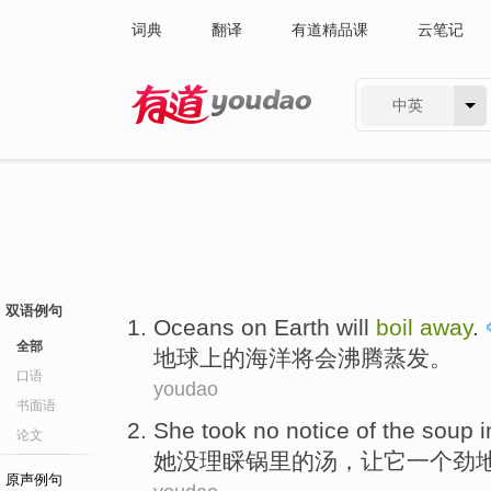
词典
翻译
有道精品课
云笔记
中英
有道 - 网易旗下搜索
双语例句
Oceans
on
Earth
will
boil
away
.
全部
地球
上
的
海洋
将会
沸腾
蒸发。
口语
youdao
书面语
She
took no
notice
of the
soup
i
论文
她
没
理睬
锅
里
的
汤
，
让
它
一个劲
原声例句