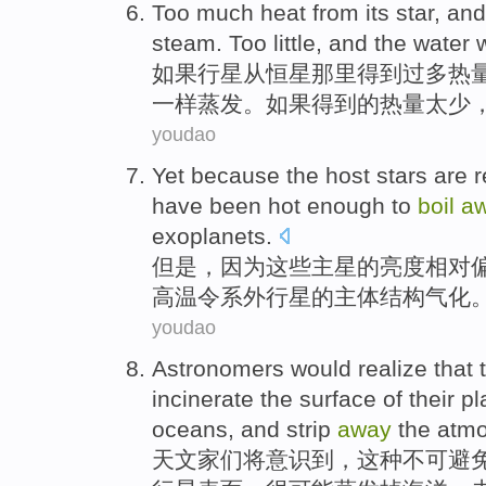
Too
much
heat
from
its star
, an
steam
.
Too little
, and the water
如果行星
从
恒星
那里得到过多
热
一样
蒸发
。如果得到的热量
太少
youdao
Yet
because
the host
stars
are
r
have been
hot
enough
to
boil
a
exoplanets
.
但是
，
因为
这些主星
的
亮度
相对
高温
令系外
行星
的主体结构气化
youdao
Astronomers
would
realize
that
incinerate the surface
of
their
pl
oceans
, and
strip
away
the atm
天文家们
将
意识
到，
这种
不可避