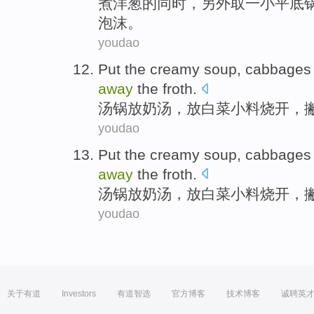
煮
洋葱
的
同时
，另外取
一小
平底
泡沫
。
youdao
Put
the creamy
soup
,
cabbages
away
the froth
.
汤锅
放
奶
汤
，
放白菜小
料
烧开
，
youdao
Put
the creamy
soup
,
cabbages
away
the froth
.
汤锅
放
奶
汤
，
放白菜小
料
烧开
，
youdao
关于有道
Investors
有道智选
官方博客
技术博客
诚聘英