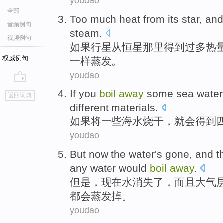
youdao
全部
Too much
heat
from
its star
, an
音频例句
steam
.
视频例句
如果行星
从
恒星
那里得到
过多
热
权威例句
一样蒸发
。
youdao
go
If
you
boil
away
some
sea water
返回词典
top
different
materials
.
如果
将
一些
海水
烧干，
就
会
得到
youdao
But
now
the
water
's gone
,
and
t
any
water
would
boil
away
.
但是
，
现在
水
消失
了，
而且
大气
都会
蒸发
掉
。
youdao