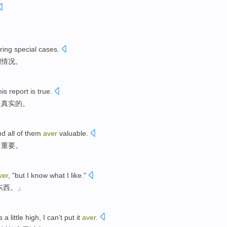
ring
special
cases
.
例
情况。
his
report
is
true
.
是
真实
的。
nd
all
of them
aver
valuable
.
常
重要
。
ver
, "
but
I know
what
I
like
."
东西
。」
s a
little
high
,
I
can't
put
it
aver
.