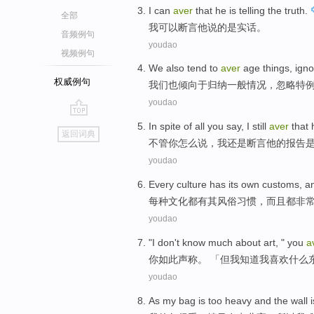
I
can
aver
that
he
is
telling the truth
.
全部
我
可以
断言
他
说
的
是
实话。
音频例句
youdao
视频例句
We
also
tend
to
aver
age
things
,
igno
权威例句
我们
也
倾向
于归纳一般
情况
，
忽略
特
youdao
go
In
spite
of all
you
say
,
I
still
aver
that
返回词典
top
不管
你
怎么说
，
我
还是
断言
他
的
报告
youdao
Every
culture
has
its
own
customs
,
a
每种
文化
都有
其
风俗习惯
，
而且
都
非
youdao
"
I
don't
know
much about art, "
you
a
你
如此声称
。 「
但
我
知道
我
喜欢
什么
youdao
As
my
bag
is too
heavy
and the
wall
i