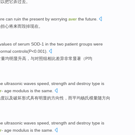
难以
把
它
弄
过去。
ure
can
ruin
the
present
by
worrying
aver
the
future
.
为
担心
将来
而毁掉
现在
。
values
of serum
SOD-1
in the two patient groups
were
normal
controls
(
P
<0.001).
含量
均
明显
升高，与对照组相比差异非常显著（P均
he
ultrasonic waves
speed
,
strength
and
destroy
type
is
r
-
age
modulus
is the same.
强度
以及
破坏
形式
具有明显的方向性，
而
平均杨氏
模
量随
方向
he
ultrasonic waves
speed
,
strength
and
destroy
type
is
r
-
age
modulus
is the same.