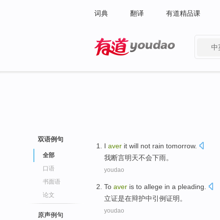
词典
翻译
有道精品课
中
有道 - 网易旗下搜索
双语例句
I
aver
it
will not
rain
tomorrow
.
全部
我
断言
明天
不会
下雨
。
口语
youdao
书面语
To
aver
is
to
allege
in
a
pleading
.
论文
立证
是
在
辩护
中
引例证明
。
youdao
原声例句