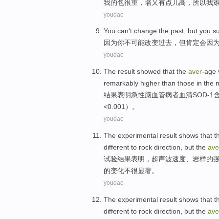
我
的
包
很
重
，
墙
又有点儿
高
，所以
我
youdao
You
can
't
change
the past
,
but
you s
因为
你
不
可能
改变
过去
，
但
肯定
会
因
youdao
The result
showed that
the
aver
-age
remarkably
higher
than
those in the 
结果
表明
急性
脑血管病者
血清
SOD
-1
<0.001）。
youdao
The experimental
result
shows that
t
different to rock
direction
,
but
the
ave
试验
结果
表明
，
超声波
速度
、岩样的
的变化不很显著。
youdao
The experimental
result
shows that
t
different to rock
direction
,
but
the
ave