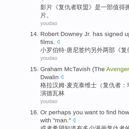
影片
《复仇者联盟》
是
一部值得
片。
youdao
Robert
Downey Jr.
has signed u
films
.
小罗伯特·
唐尼
签约
另外
两部《
复
youdao
Graham
McTavish
(The
Avenge
Dwalin
格拉汉姆·
麦克泰维士
（
复仇者
：
演德瓦林
youdao
Or perhaps
you want to
find
how
with
"
man
."
或者
希望
知道
有
多少
漫画
复仇者