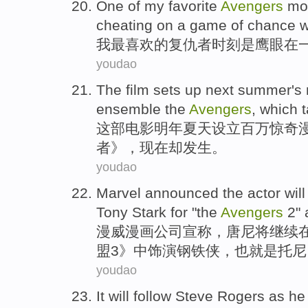
One
of
my
favorite
Avengers
mo
cheating
on
a
game
of
chance w
我
最喜欢
的
复仇者
时刻
是
鹰眼
在
youdao
The film
sets
up
next
summer
's
ensemble the
Avengers
, which 
这部
电影
明年
夏天
设立
百万惊奇
者
》，现在却
发生
。
youdao
Marvel
announced
the
actor
will
Tony
Stark
for "the
Avengers
2
"
漫威漫画公司
宣称
，
唐尼
将
继续
盟3》中饰演
钢铁
侠，
也
就是托尼
youdao
It
will
follow
Steve
Rogers
as
he