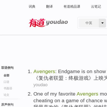
词典
翻译
有道精品课
云笔记
中英
有道 - 网易旗下搜索
双语例句
Avengers
:
Endgame is on show
全部
《
复仇者
联盟：终极游戏》
上映
口语
youdao
书面语
One of
my
favorite
Avengers
mo
论文
cheating
on
a
game
of
chance
w
原声例句