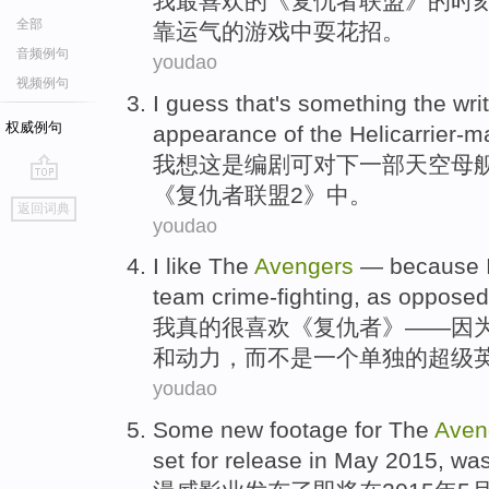
我
最喜欢
的
《
复仇者
联盟》的
时
全部
靠运气的
游戏
中耍花招。
音频例句
youdao
视频例句
I
guess
that
's
something the
wri
权威例句
appearance
of the
Helicarrier-
我
想
这
是
编剧
可
对
下
一部天空母
《
复仇者
联盟
2
》中。
go
返回词典
top
youdao
I
like
The
Avengers
—
because
team
crime-fighting, as
opposed
我
真的很
喜欢
《
复仇者
》——
因
和
动力
，而
不是
一个
单独
的
超级
youdao
Some
new
footage
for The
Aven
set for
release
in
May
2015, wa