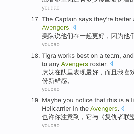
youdao
The
Captain
says
they
're
better
Avengers
!
美
队
说
他们
在
一起
更好
，因为他
youdao
Tigra
works
best
on a team,
and
to
any
Avengers
roster
.
虎妹在队里表现
最好
，
而且
我
喜
份新鲜感。
youdao
Maybe
you
notice that
this
is a l
Helicarrier
in
the
Avengers
.
也许
你
注意
到，
它
与《复仇者联
youdao