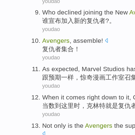
youdao
Who
declined
joining the
New
A
谁
宣布
加入
新的
复仇者
?。
youdao
Avengers
,
assemble
!
复仇者
集合
！
youdao
As
expected
,
Marvel
Studios
ha
跟
预期一样
，
惊奇漫画
工作室
召
youdao
When
it comes right down
to
it,
当
数
到
这里时，
克林特
就是
复仇
youdao
Not only
is
the
Avengers
the su