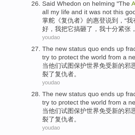
Said
Whedon
on helming "The
A
all my
life
and
it
was not
this go
掌舵
《复仇者》的惠登
说
到，“
我
好，我把它搞
砸
了，我十分紧张
youdao
The
new
status quo
ends up
fra
try to
protect
the world
from a n
当
他们
试图
保护
世界
免受
新的
邪
裂
了复仇者。
youdao
The
new
status quo
ends up
fra
try to
protect
the world
from a n
当
他们
试图
保护
世界
免受
新的
邪
裂
了复仇者。
youdao