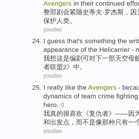
Avengers
in their continued effo
整部剧
会
紧随
史蒂夫·
罗杰斯
，
因
保护人类。
youdao
I
guess
that
's
something the
wri
appearance
of the
Helicarrier
-
我
想
这
是
编剧
可
对
下
一部天空
母
者
联盟
2
》中。
youdao
I
really
like
the
Avengers
-
beca
dynamics
of
team
crime
fighting
hero
.
我
真的很
喜欢
《
复仇者
》——
因
和
出发点
，而
不是
像
那种只有
一
youdao