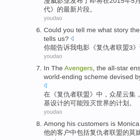
漫威
影业发布了
即将
在
2015年
5
代
》的
最新
片段
。
youdao
C
ould you tell me what story the
tells us?
你
能告诉我电影《复仇者联盟3
youdao
In
The
Avengers
, the
all-star e
world-ending
scheme
devised 
在
《复仇者联盟》中，
众星
云集
基
设计
的可能
毁灭世界的
计划
。
youdao
Among
his
customers
is
Monic
他
的
客户
中包括复仇者联盟的
莫