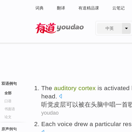
词典
翻译
有道精品课
云笔记
中英
有道 - 网易旗下搜索
双语例句
The
auditory
cortex
is activated
全部
head
.
口语
听觉
皮层
可以
被
在
头脑
中唱
一首
书面语
youdao
论文
Each
voice
drew
a
particular
re
原声例句