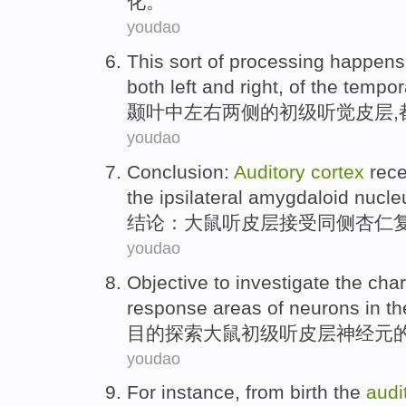
化。
youdao
This sort of
processing
happens
both
left
and right, of the
tempor
颞
叶
中
左右
两侧
的
初级
听觉
皮层
youdao
Conclusion
:
Auditory
cortex
rec
the ipsilateral
amygdaloid
nucle
结论
：大鼠听
皮层
接受
同
侧
杏仁
youdao
Objective to
investigate
the
char
response
areas
of
neurons
in t
目的
探索
大鼠
初级
听皮层
神经元
youdao
For instance
,
from
birth
the
audi