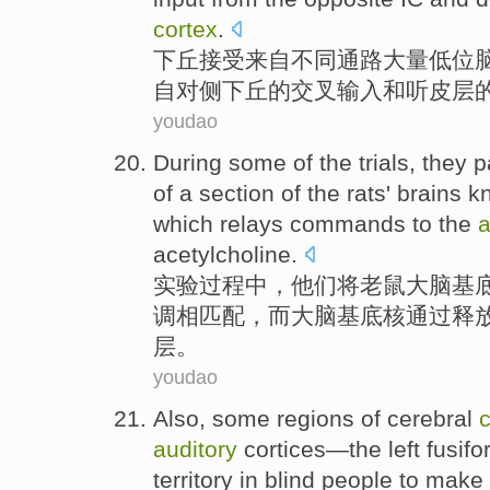
cortex
.
下
丘
接受
来自
不同通路
大量
低位
自对侧下丘的
交叉
输入
和
听皮层
youdao
During
some
of
the trials
,
they
p
of
a
section
of the
rats'
brains
kn
which
relays
commands
to
the
a
acetylcholine
.
实验
过程中
，
他们
将
老鼠
大脑
基
调
相匹配，
而
大脑基底核
通过
释
层
。
youdao
Also
,
some
regions
of
cerebral
c
auditory
cortices—the
left fusif
territory
in
blind
people
to
make 