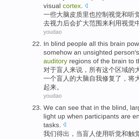
visual
cortex
.
一些
大脑
皮质
里
也
控制
视觉
和
听
去
视力后会
扩大
范围
来
利用
视觉
youdao
In
blind people
all
this
brain
pow
somehow
an
unsighted
person
'
auditory
regions
of
the
brain
to
t
对于
盲人
来说，
所有
这个
区域
的
一个
盲人
的
大脑自我修复了，
将
起来。
youdao
We
can
see
that in the
blind
,
lar
light up
when
participants are 
tasks
.
我们
得出
，
当
盲人
使用听觉
和
触