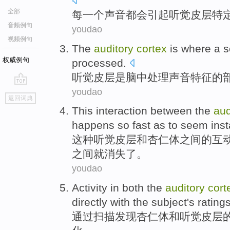
全部
每
一个
声音
都会
引起
听觉
皮层
特
音频例句
youdao
视频例句
The
auditory
cortex
is
where a
s
权威例句
processed
.
听觉
皮层
是
脑中处理
声音
特征
的
youdao
go
返回词典
top
This
interaction
between
the
aud
happens
so
fast
as to seem
inst
这种
听觉
皮层
和
杏仁体
之间
的
互
之间就消失了。
youdao
Activity
in both the
auditory
cort
directly
with
the subject
's
rating
通过扫描发现
杏仁
体
和
听觉
皮层