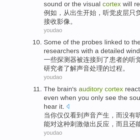
sound
or
the
visual
cortex
will r
例如
，
从
出生开始
，
听觉
皮层
只
接收
影像
。
youdao
Some
of
the
probes
linked
to th
researchers
with a detailed win
一些
探测器
被连接
到了患者
的
听
研究者
了解
声音
处理
的
过程。
youdao
The
brain
's
auditory
cortex
reac
even
when
you
only
see
the
so
hear
it.
当
你
仅仅
看到
声音
产生
，而
没有
能
对
这种
刺激
做出反应，
而且
还
youdao