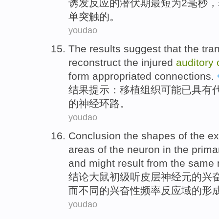
诱发
反应
的
潜伏期
最短
为
2
毫秒
，
单突触的。
youdao
The results
suggest
that the
tra
reconstruct
the injured
auditory
form appropriated
connections.
结果
提示
：
移植组织
可能
已具有
的神经环路。
youdao
Conclusion
the shapes
of
the
ex
areas of the
neuron
in
the prima
and
might
result from the
same
结论
大鼠
初级
听
皮层
神经元
的
兴
而
不同
的
兴奋性频率反应域的
形
youdao