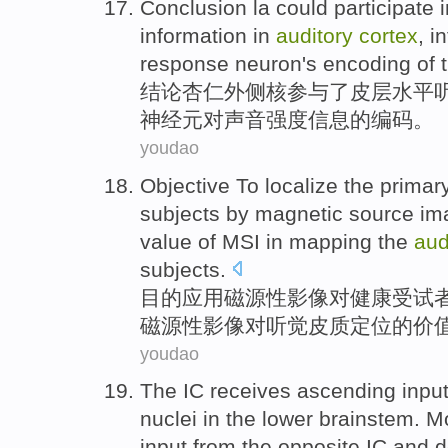
Conclusion
la could
participate 
information
in
auditory
cortex
,
i
response
neuron
's
encoding
of 
结论
杏仁外侧核
参与
了
皮层
水平
神经元
对
声音
强度
信息
的
编码
。
youdao
Objective To
localize
the
primar
subjects
by magnetic
source
im
value
of
MSI in mapping the
aud
subjects.
目的
应用
磁
源
性
影像
对
健康
受试
磁源性影像对听觉皮质定位
的
价
youdao
The
IC
receives
ascending
inpu
nuclei
in the
lower brainstem
. M
input
from
the opposite
IC
and d