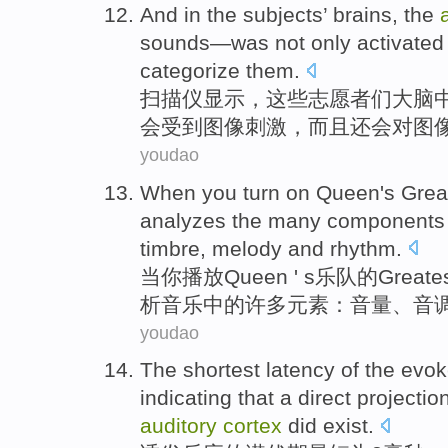
And in
the
subjects
’
brains
, the
sounds
—was
not only
activated
categorize
them.
扫描仪显示，
这些
志愿者
们
大脑
会
受到图像刺激，
而且
还
会
对图
youdao
When
you
turn
on Queen
's
Grea
analyzes
the
many
components
timbre
,
melody
and
rhythm
.
当
你
播放
Queen
' s乐队的
Greate
析
音乐
中的
许多
元素
：
音量
、
音
youdao
The shortest
latency
of
the
evok
indicating that
a direct projectio
auditory
cortex
did exist.