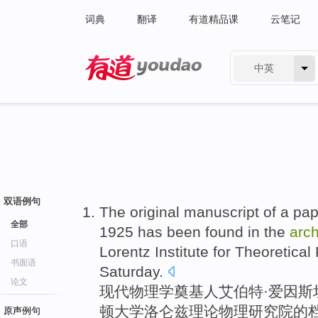
词典
翻译
有道精品课
云笔记
中英
有道 - 网易旗下搜索
双语例句
The
original manuscript
of
a
pap
全部
1925 has
been
found
in
the
arc
口语
Lorentz
Institute
for
Theoretical
书面语
Saturday.
论文
现代物理学奠基人
艾伯特
·
爱因斯
顿
大学
洛仑兹
理论
物理
研究院
的
原声例句