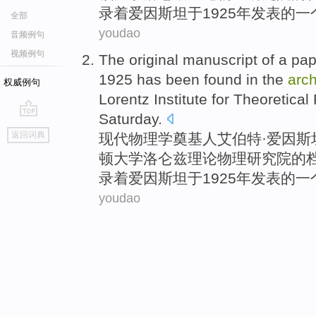
录着爱因斯坦于1925年
发表
的一
全部
youdao
音频例句
视频例句
The
original manuscript
of
a
pap
1925 has
been
found
in
the
arc
权威例句
Lorentz
Institute
for
Theoretical
Saturday.
go
返回词典
现代物理学奠基人
艾伯特
·
爱因斯
top
顿
大学
洛仑兹
理论
物理
研究院
的
录着爱因斯坦于1925年
发表
的一
youdao