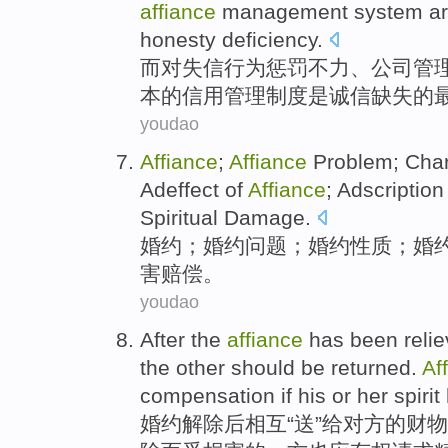
affiance
management
system
a
honesty
deficiency
.
而对
失信
行为
惩罚
不力、公司管
本
的
信用
管理
制度
是
诚信
缺失的
youdao
Affiance
;
Affiance
Problem
;
Char
Adeffect
of
Affiance
; Adscription
Spiritual
Damage
.
婚约
；婚约
问题
；婚约
性质
；婚
害
赔偿
。
youdao
After
the
affiance
has been reli
the other
should be
returned
.
Af
compensation
if his or her
spirit
婚约
解除
后
相互“送”给
对方
的
财物