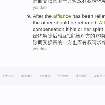
除而受损害的
一方
也
应有权
请求
youdao
After
the
affiance
has been reli
the other
should be
returned
.
Af
compensation
if his or her
spirit
婚约
解除
后
相互“送”给
对方
的
财物
除而受损害的
一方
也
应有权
请求
youdao
关于有道
Investors
有道智选
官方博客
技术博客
诚聘英