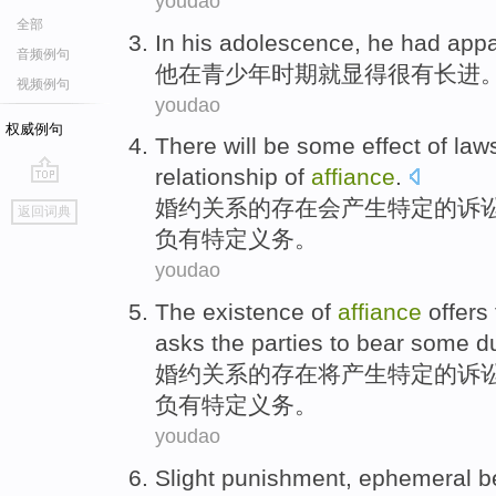
youdao
全部
In
his
adolescence
, he
had
appa
音频例句
他
在
青少年时期
就
显得很
有长进
视频例句
youdao
权威例句
There
will be
some
effect
of
law
relationship
of
affiance
.
go
婚约
关系
的
存在
会
产生特定的
诉
返回词典
top
负有特定义务。
youdao
The
existence
of
affiance
offers
asks
the parties
to bear some
d
婚约
关系
的
存在
将产生
特定
的
诉
负有
特定义务。
youdao
Slight
punishment
,
ephemeral
b