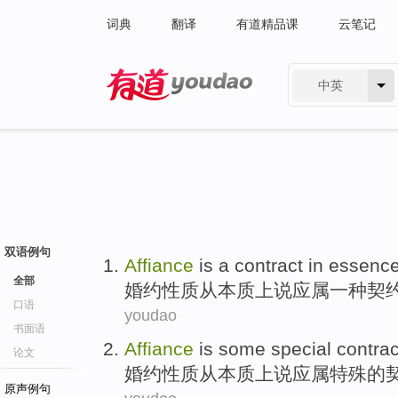
词典
翻译
有道精品课
云笔记
中英
有道 - 网易旗下搜索
双语例句
Affiance
is
a
contract
in
essenc
全部
婚约
性质从本质上说应属
一种
契
口语
youdao
书面语
Affiance
is
some
special
contrac
论文
婚约
性质从
本质上说
应属
特殊
的
原声例句