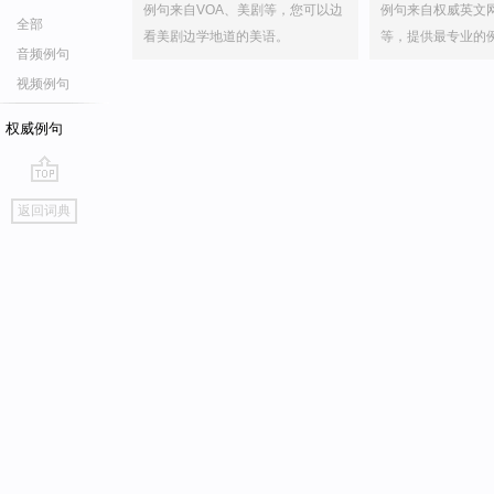
例句来自VOA、美剧等，您可以边
例句来自权威英文
全部
看美剧边学地道的美语。
等，提供最专业的
音频例句
视频例句
权威例句
go
返回词典
top